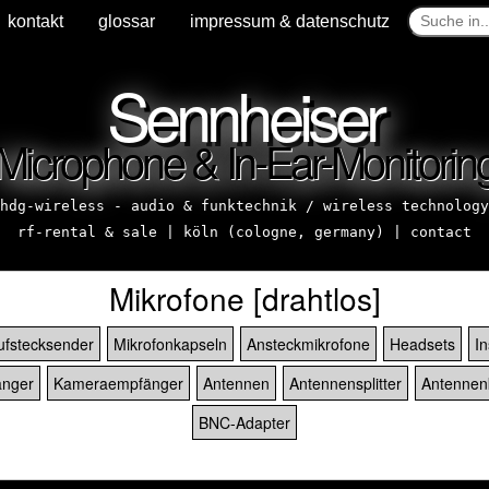
kontakt
glossar
impressum & datenschutz
Sennheiser
Microphone & In-Ear-Monitorin
hdg-wireless - audio & funktechnik / wireless technology
rf-rental & sale | köln (cologne, germany) |
contact
Mikrofone [drahtlos]
ufstecksender
Mikrofonkapseln
Ansteckmikrofone
Headsets
I
nger
Kameraempfänger
Antennen
Antennensplitter
Antennen
BNC-Adapter