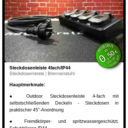
mieten
inkl. MwSt.
ab
€
,50
0
Stk/VT
Steckdosenleiste 4fach/IP44
Steckdosenleiste | Brennenstuhl
Hauptmerkmale:
● Outdoor Steckdosenleiste 4-fach mit
selbstschließenden Deckeln - Steckdosen in
praktischer 45°-Anordnung
● Fremdkörper- und spritzwassergeschützt,