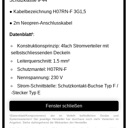
Schutzklasse IP44
● Kabelbezeichnung H07RN-F 3G1,5
● 2m Neopren-Anschlusskabel
Datenblatt¹
:
Konstruktionsprinzip: 4fach Stromverteiler mit
selbstschliessenden Deckeln
Leiterquerschnitt: 1.5 mm²
Schutzmantel: H07RN-F
Nennspannung: 230 V
Strom-Schnittstelle: Schutzkontakt-Buchse Typ F /
-Stecker Typ E
Fenster schließen
¹(Datenblatt/Komponenten): der im Verleih befindlichen Geräte und
Systemvarianten! Der jeweilige Hersteller hat durchaus noch mehr Varianten im
Angebot. Siehe dahingehend die Webseiten der Hersteller.