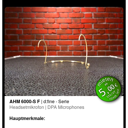
mieten
inkl. MwSt.
ab
€
,00
5
Stk/VT
AHM 6000-S F
| d:fine - Serie
Headsetmikrofon | DPA Microphones
Hauptmerkmale: