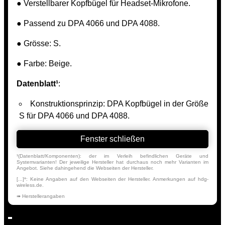
● Verstellbarer Kopfbügel für Headset-Mikrofone.
● Passend zu DPA 4066 und DPA 4088.
● Grösse: S.
● Farbe: Beige.
Datenblatt¹
:
Konstruktionsprinzip: DPA Kopfbügel in der Größe
S für DPA 4066 und DPA 4088.
Fenster schließen
¹(Datenblatt/Komponenten): der im Verleih befindlichen Geräte und
Systemvarianten! Der jeweilige Hersteller hat durchaus noch mehr Varianten im
Angebot. Siehe dahingehend die Webseiten der Hersteller.
[...]*: Keine Angaben auf den Webseiten der Hersteller. Anmerkungen auf hdg-
wireless.de.
➠ Herstellerangaben