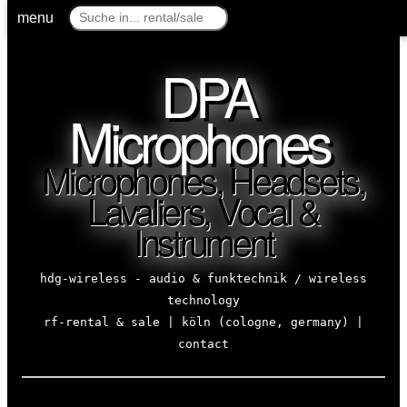
menu
DPA
Microphones
Microphones, Headsets,
Lavaliers, Vocal &
Instrument
hdg-wireless - audio & funktechnik / wireless
technology
rf-rental & sale | köln (cologne, germany) |
contact