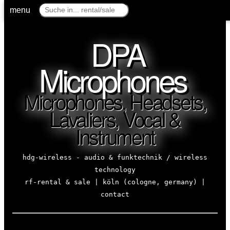
menu
DPA
Microphones
Microphones, Headsets,
Lavaliers, Vocal &
Instrument
hdg-wireless - audio & funktechnik / wireless
technology
rf-rental & sale | köln (cologne, germany) |
contact