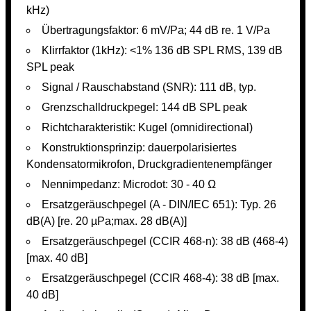
kHz)
Übertragungsfaktor: 6 mV/Pa; 44 dB re. 1 V/Pa
Klirrfaktor (1kHz): <1% 136 dB SPL RMS, 139 dB
SPL peak
Signal / Rauschabstand (SNR): 111 dB, typ.
Grenzschalldruckpegel: 144 dB SPL peak
Richtcharakteristik: Kugel (omnidirectional)
Konstruktionsprinzip: dauerpolarisiertes
Kondensatormikrofon, Druckgradientenempfänger
Nennimpedanz: Microdot: 30 - 40 Ω
Ersatzgeräuschpegel (A - DIN/IEC 651): Typ. 26
dB(A) [re. 20 µPa;max. 28 dB(A)]
Ersatzgeräuschpegel (CCIR 468-n): 38 dB (468-4)
[max. 40 dB]
Ersatzgeräuschpegel (CCIR 468-4): 38 dB [max.
40 dB]