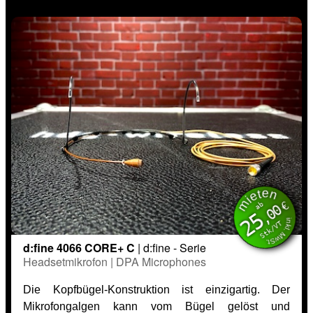
mieten
inkl. MwSt.
€
ab
,00
25
Stk/VT
d:fine 4066 CORE+ C
| d:fine - Serie
Headsetmikrofon | DPA Microphones
Die Kopfbügel-Konstruktion ist einzigartig. Der
Mikrofongalgen kann vom Bügel gelöst und