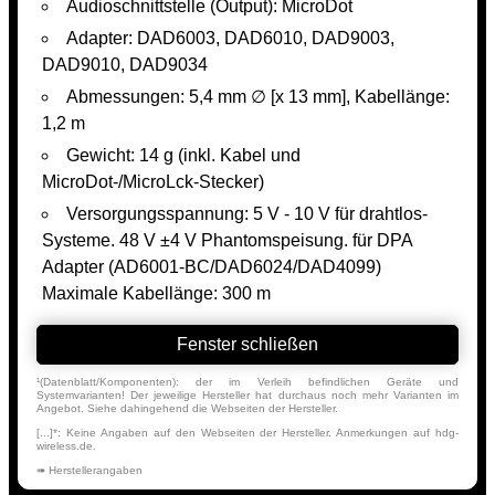
Audioschnittstelle (Output): MicroDot
Adapter: DAD6003, DAD6010, DAD9003,
DAD9010, DAD9034
Abmessungen: 5,4 mm ∅ [x 13 mm], Kabellänge:
1,2 m
Gewicht: 14 g (inkl. Kabel und
MicroDot-/MicroLck-Stecker)
Versorgungsspannung: 5 V - 10 V für drahtlos-
Systeme. 48 V ±4 V Phantomspeisung. für DPA
Adapter (AD6001-BC/DAD6024/DAD4099)
Maximale Kabellänge: 300 m
Fenster schließen
¹(Datenblatt/Komponenten): der im Verleih befindlichen Geräte und
Systemvarianten! Der jeweilige Hersteller hat durchaus noch mehr Varianten im
Angebot. Siehe dahingehend die Webseiten der Hersteller.
[...]*: Keine Angaben auf den Webseiten der Hersteller. Anmerkungen auf hdg-
wireless.de.
➠ Herstellerangaben