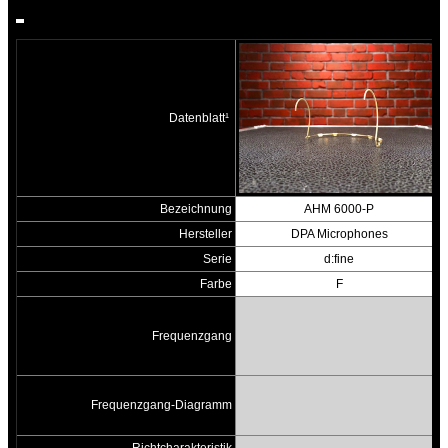
Datenblatt¹
Bezeichnung
AHM 6000-P
Hersteller
DPA Microphones
Serie
d:fine
Farbe
F
Frequenzgang
Frequenzgang-Diagramm