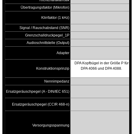
Richtcharakteristik
Übertragungsfaktor (Mikrofon)
Klirrfaktor (1 kHz)
Signal / Rauschabstand (SNR)
Grenzschalldruckpegel_1P
Audioschnittstelle (Output)
Adapter
DPA Kopfbügel in der Größe P für
Konstruktionsprinzip
DPA 4066 und DPA 4088.
Nennimpedanz
Ersatzgeräuschpegel (A - DIN/IEC 651)
Ersatzgeräuschpegel (CCIR 468-n)
Versorgungsspannung