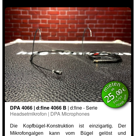
mieten
inkl. MwSt.
€
ab
,00
25
Stk/VT
DPA 4066 | d:fine 4066 B
| d:fine - Serie
Headsetmikrofon | DPA Microphones
Die Kopfbügel-Konstruktion ist einzigartig. Der
Mikrofongalgen kann vom Bügel gelöst und