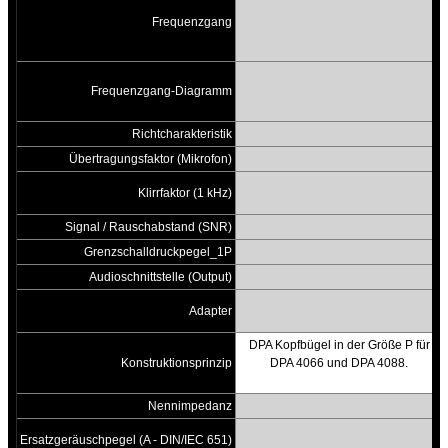
Frequenzgang
Frequenzgang-Diagramm
Richtcharakteristik
Übertragungsfaktor (Mikrofon)
Klirrfaktor (1 kHz)
Signal / Rauschabstand (SNR)
Grenzschalldruckpegel_1P
Audioschnittstelle (Output)
Adapter
DPA Kopfbügel in der Größe P für
Konstruktionsprinzip
DPA 4066 und DPA 4088.
Nennimpedanz
Ersatzgeräuschpegel (A - DIN/IEC 651)