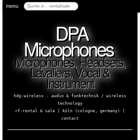
menu
DPA
Microphones
Microphones, Headsets,
Lavaliers, Vocal &
Instrument
hdg-wireless - audio & funktechnik / wireless
technology
rf-rental & sale | köln (cologne, germany) |
contact