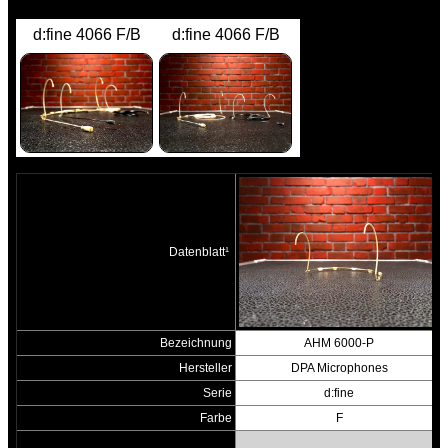
d:fine 4066 F/B
d:fine 4066 F/B
Datenblatt¹
Bezeichnung
AHM 6000-P
Hersteller
DPA Microphones
Serie
d:fine
Farbe
F