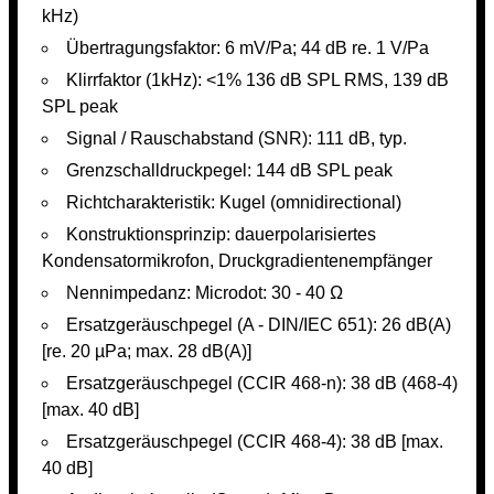
kHz)
Übertragungsfaktor: 6 mV/Pa; 44 dB re. 1 V/Pa
Klirrfaktor (1kHz): <1% 136 dB SPL RMS, 139 dB
SPL peak
Signal / Rauschabstand (SNR): 111 dB, typ.
Grenzschalldruckpegel: 144 dB SPL peak
Richtcharakteristik: Kugel (omnidirectional)
Konstruktionsprinzip: dauerpolarisiertes
Kondensatormikrofon, Druckgradientenempfänger
Nennimpedanz: Microdot: 30 - 40 Ω
Ersatzgeräuschpegel (A - DIN/IEC 651): 26 dB(A)
[re. 20 µPa; max. 28 dB(A)]
Ersatzgeräuschpegel (CCIR 468-n): 38 dB (468-4)
[max. 40 dB]
Ersatzgeräuschpegel (CCIR 468-4): 38 dB [max.
40 dB]