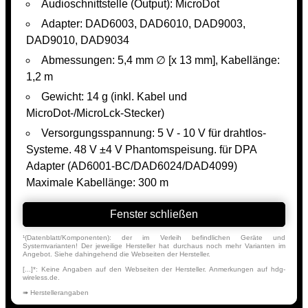
Audioschnittstelle (Output): MicroDot
Adapter: DAD6003, DAD6010, DAD9003,
DAD9010, DAD9034
Abmessungen: 5,4 mm ∅ [x 13 mm], Kabellänge:
1,2 m
Gewicht: 14 g (inkl. Kabel und
MicroDot-/MicroLck-Stecker)
Versorgungsspannung: 5 V - 10 V für drahtlos-
Systeme. 48 V ±4 V Phantomspeisung. für DPA
Adapter (AD6001-BC/DAD6024/DAD4099)
Maximale Kabellänge: 300 m
Fenster schließen
¹(Datenblatt/Komponenten): der im Verleih befindlichen Geräte und
Systemvarianten! Der jeweilige Hersteller hat durchaus noch mehr Varianten im
Angebot. Siehe dahingehend die Webseiten der Hersteller.
[...]*: Keine Angaben auf den Webseiten der Hersteller. Anmerkungen auf hdg-
wireless.de.
➠ Herstellerangaben