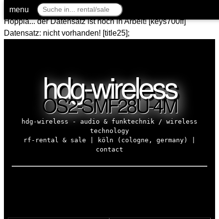
menu
Hoppla... der Datensatz ist noch in Arbeit! [keys700ff]
Datensatz: nicht vorhanden! [title25];
hdg-wireless
OS2-SMF28U-4M
hdg-wireless - audio & funktechnik / wireless
technology
rf-rental & sale | köln (cologne, germany) |
contact
Datensatz OS2-SMF28U-4M nicht vorhanden!
[SQL_MIC_568]
Hoppla... der Datensatz ist noch in Arbeit! [sql_tbl 26]