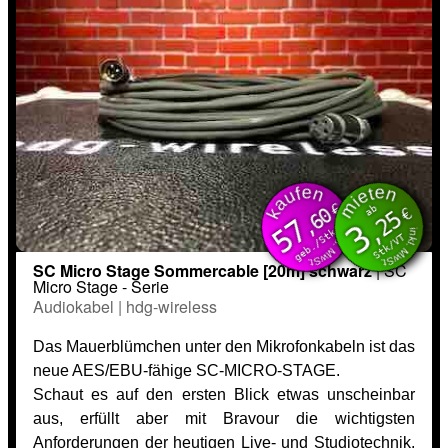
kaufen
mieten
inkl. MwSt.
inkl. MwSt.
€
ab
€
,60
,25
57
3
geb./Stk
Stk/VT
SC Micro Stage Sommercable [20m] schwarz
| SC
Micro Stage - Serie
Audiokabel | hdg-wireless
Das Mauerblümchen unter den Mikrofonkabeln ist das
neue AES/EBU-fähige SC-MICRO-STAGE.
Schaut es auf den ersten Blick etwas unscheinbar
aus, erfüllt aber mit Bravour die wichtigsten
Anforderungen der heutigen Live- und Studiotechnik.