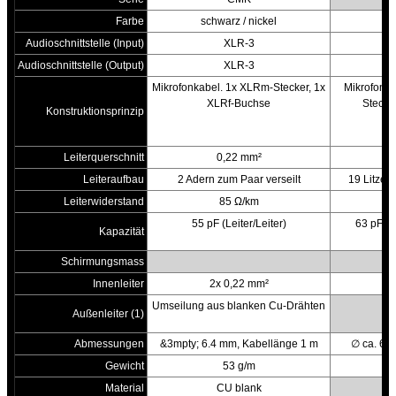
Farbe
schwarz / nickel
sc
Audioschnittstelle (Input)
XLR-3
Audioschnittstelle (Output)
XLR-3
Mikrofonkabel. 1x XLRm-Stecker, 1x
Mikrofon-
XLRf-Buchse
Stecke
Konstruktionsprinzip
Leiterquerschnitt
0,22 mm²
Leiteraufbau
2 Adern zum Paar verseilt
19 Litzen
Leiterwiderstand
85 Ω/km
55 pF (Leiter/Leiter)
63 pF (L
Kapazität
(L
Schirmungsmass
Innenleiter
2x 0,22 mm²
Umseilung aus blanken Cu-Drähten
Außenleiter (1)
Abmessungen
&3mpty; 6.4 mm, Kabellänge 1 m
∅ ca. 6 
Gewicht
53 g/m
Material
CU blank