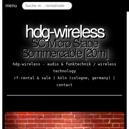
menu
hdg-wireless
SC Micro Stage
Sommercable [20m]
hdg-wireless - audio & funktechnik / wireless
technology
rf-rental & sale | köln (cologne, germany) |
contact