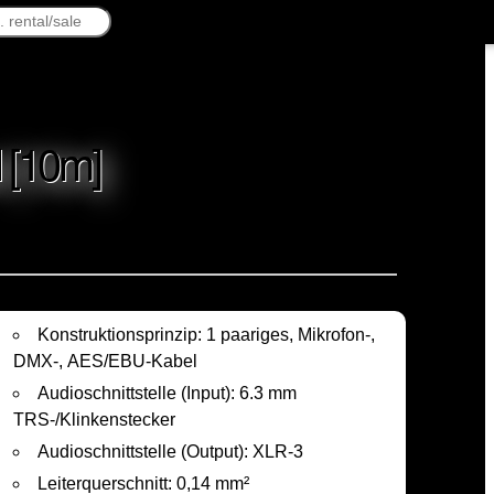
 [10m]
Konstruktionsprinzip: 1 paariges, Mikrofon-,
DMX-, AES/EBU-Kabel
Audioschnittstelle (Input): 6.3 mm
TRS-/Klinkenstecker
Audioschnittstelle (Output): XLR-3
Leiterquerschnitt: 0,14 mm²