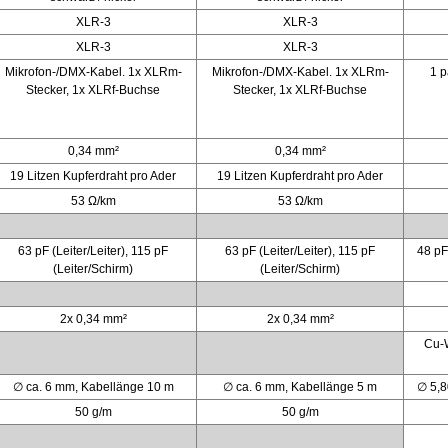
XLR-3
XLR-3
XLR-3
XLR-3
Mikrofon-/DMX-Kabel. 1x XLRm-
Mikrofon-/DMX-Kabel. 1x XLRm-
1 p
Stecker, 1x XLRf-Buchse
Stecker, 1x XLRf-Buchse
0,34 mm²
0,34 mm²
19 Litzen Kupferdraht pro Ader
19 Litzen Kupferdraht pro Ader
53 Ω/km
53 Ω/km
63 pF (Leiter/Leiter), 115 pF
63 pF (Leiter/Leiter), 115 pF
48 pF
(Leiter/Schirm)
(Leiter/Schirm)
2x 0,34 mm²
2x 0,34 mm²
Cu-
∅ ca. 6 mm, Kabellänge 10 m
∅ ca. 6 mm, Kabellänge 5 m
∅ 5,8
50 g/m
50 g/m