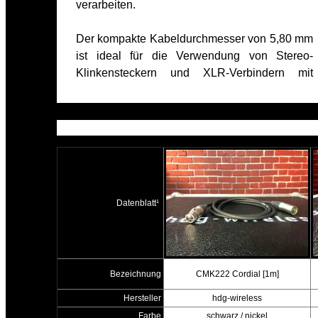
verarbeiten.
Der kompakte Kabeldurchmesser von 5,80 mm
ist ideal für die Verwendung von Stereo-
Klinkensteckern und XLR-Verbindern mit
Datenblatt¹
Bezeichnung
CMK222 Cordial [1m]
Hersteller
hdg-wireless
Farbe
schwarz / nickel