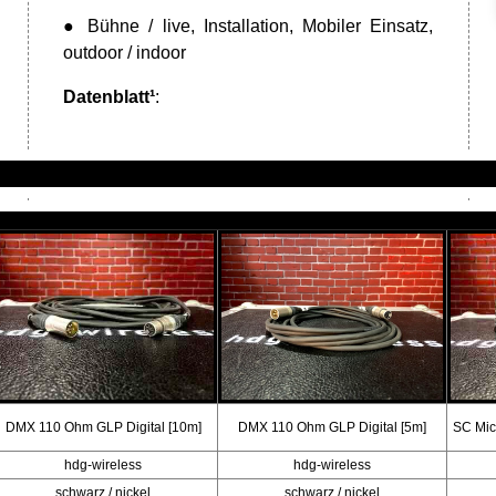
● Bühne / live, Installation, Mobiler Einsatz,
outdoor / indoor
Datenblatt¹
:
DMX 110 Ohm GLP Digital [10m]
DMX 110 Ohm GLP Digital [5m]
SC Mic
hdg-wireless
hdg-wireless
schwarz / nickel
schwarz / nickel