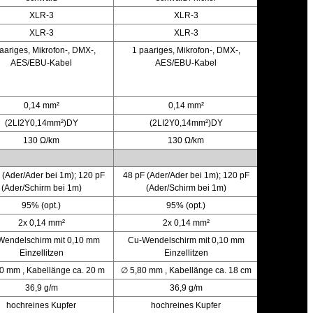
XLR-3
XLR-3
XLR-3
XLR-3
aariges, Mikrofon-, DMX-,
1 paariges, Mikrofon-, DMX-,
1 paarige
AES/EBU-Kabel
AES/EBU-Kabel
AE
0,14 mm²
0,14 mm²
(2LI2Y0,14mm²)DY
(2LI2Y0,14mm²)DY
(2LI
130 Ω/km
130 Ω/km
 (Ader/Ader bei 1m); 120 pF
48 pF (Ader/Ader bei 1m); 120 pF
48 pF (Ader
(Ader/Schirm bei 1m)
(Ader/Schirm bei 1m)
(Ader
95% (opt.)
95% (opt.)
2x 0,14 mm²
2x 0,14 mm²
2
Wendelschirm mit 0,10 mm
Cu-Wendelschirm mit 0,10 mm
Cu-Wendel
Einzellitzen
Einzellitzen
E
0 mm , Kabellänge ca. 20 m
∅ 5,80 mm , Kabellänge ca. 18 cm
∅ 5,80 mm 
36,9 g/m
36,9 g/m
hochreines Kupfer
hochreines Kupfer
hoch