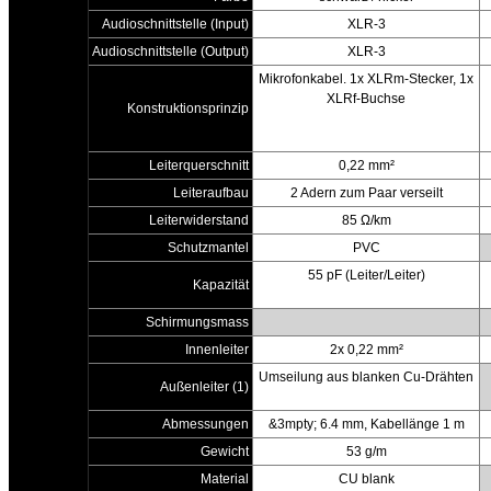
Audioschnittstelle (Input)
XLR-3
Audioschnittstelle (Output)
XLR-3
Mikrofonkabel. 1x XLRm-Stecker, 1x
XLRf-Buchse
Konstruktionsprinzip
Leiterquerschnitt
0,22 mm²
Leiteraufbau
2 Adern zum Paar verseilt
Leiterwiderstand
85 Ω/km
Schutzmantel
PVC
55 pF (Leiter/Leiter)
Kapazität
Schirmungsmass
Innenleiter
2x 0,22 mm²
Umseilung aus blanken Cu-Drähten
Außenleiter (1)
Abmessungen
&3mpty; 6.4 mm, Kabellänge 1 m
Gewicht
53 g/m
Material
CU blank