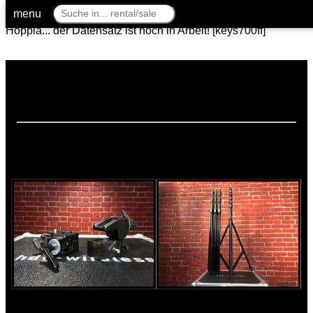
menu
Hoppla... der Datensatz ist noch in Arbeit! [keys700ff]
Datensatz d:vote 4099C nicht vorhanden! [SQL_MIC_568]
Hoppla... der Datensatz ist noch in Arbeit! [sql_tbl 26]