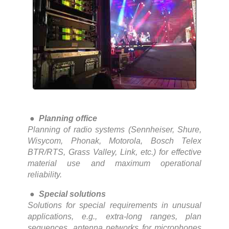
●
Planning office
Planning of radio systems (Sennheiser, Shure,
Wisycom, Phonak, Motorola, Bosch Telex
BTR/RTS, Grass Valley, Link, etc.) for effective
material use and maximum operational
reliability.
●
Special solutions
Solutions for special requirements in unusual
applications, e.g., extra-long ranges, plan
sequences, antenna networks for microphones