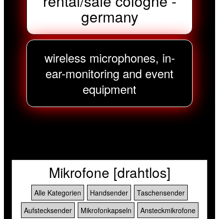
rental/sale cologne -
germany
wireless microphones, in-
ear-monitoring and event
equipment
Mikrofone [drahtlos]
Alle Kategorien
Handsender
Taschensender
Aufstecksender
Mikrofonkapseln
Ansteckmikrofone