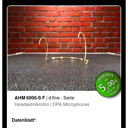
mieten
inkl. MwSt.
ab
€
,00
5
Stk/VT
AHM 6000-S F
| d:fine - Serie
Headsetmikrofon | DPA Microphones
Datenblatt¹
: