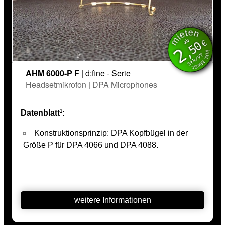
mieten
inkl. MwSt.
ab
€
,50
2
Stk/VT
AHM 6000-P F
| d:fine - Serie
Headsetmikrofon | DPA Microphones
Datenblatt¹
:
Konstruktionsprinzip: DPA Kopfbügel in der
Größe P für DPA 4066 und DPA 4088.
weitere Informationen