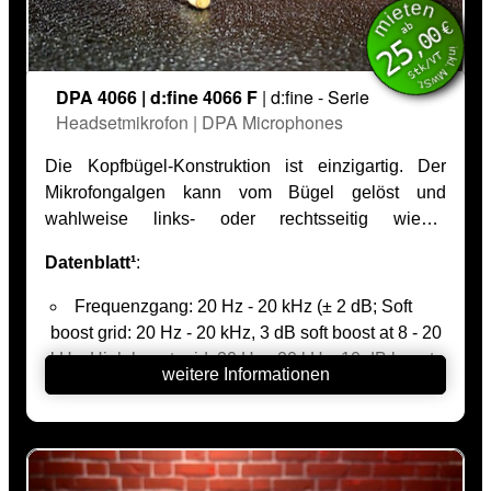
mieten
inkl. MwSt.
€
ab
,00
25
Stk/VT
DPA 4066 | d:fine 4066 F
| d:fine - Serie
Headsetmikrofon | DPA Microphones
Die Kopfbügel-Konstruktion ist einzigartig. Der
Mikrofongalgen kann vom Bügel gelöst und
wahlweise links- oder rechtsseitig wieder
angebracht werden. Die häufig problematische
Datenblatt¹
:
Feuchtigkeit im Theater spielt hier überhaupt keine
Rolle. Dieses Mikrofon wurde mit Double-Vent
Frequenzgang: 20 Hz - 20 kHz (± 2 dB; Soft
Protection System und Drop-Stop im
boost grid: 20 Hz - 20 kHz, 3 dB soft boost at 8 - 20
Mikrofongalgen konzipiert. Und auch die Werkstoffe
kHz. High boost grid: 20 Hz - 20 kHz, 10 dB boost
weitere Informationen
im Mikrofon selbst sind wasserfest. Dank dieser
at 12 kHz)
Designelemente ist ein Ausfall des Mikrofons
Übertragungsfaktor: 6 mV/Pa; 44 dB re. 1 V/Pa
wegen Feuchtigkeit nahezu unmöglich. Die
Klirrfaktor (1kHz): <1% 136 dB SPL RMS, 139
Empfindlichkeit des Mikrofons beträgt 6 mV/Pa.
dB SPL peak
Damit ist der Pegel der menschlichen Stimme auf