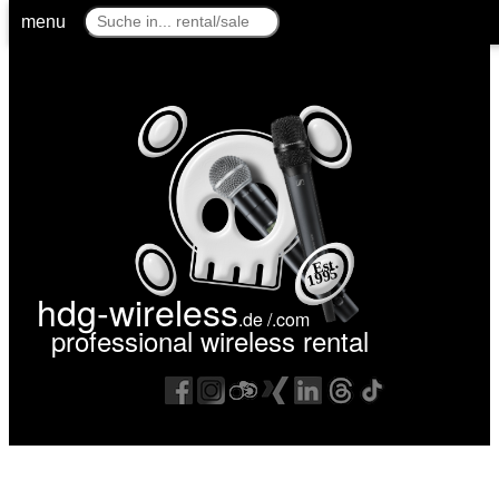
menu
hdg
wireless
.de /.com
Est.
1995
hdg-wireless
.de /.com
professional wireless rental