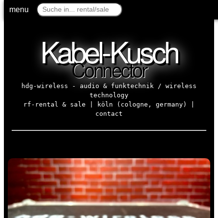
menu
menu
Kabel-Kusch
Connector
hdg-wireless - audio & funktechnik / wireless
technology
rf-rental & sale | köln (cologne, germany) |
contact