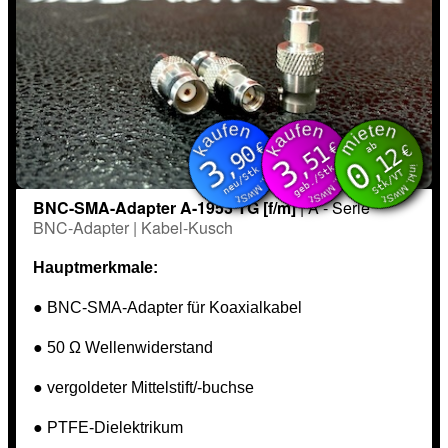
kaufen
kaufen
mieten
inkl. MwSt.
inkl. MwSt.
inkl. MwSt.
€
€
ab
,90
,51
€
,12
3
3
0
geb./Stk
neu/Stk
Stk/VT
BNC-SMA-Adapter A-1953 TG [f/m]
| A - Serie
BNC-Adapter | Kabel-Kusch
Hauptmerkmale:
● BNC-SMA-Adapter für Koaxialkabel
● 50 Ω Wellenwiderstand
● vergoldeter Mittelstift/-buchse
● PTFE-Dielektrikum