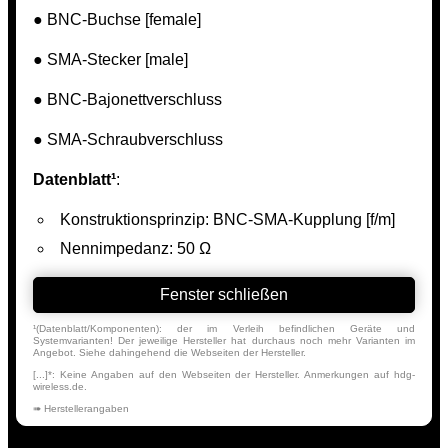
● BNC-Buchse [female]
● SMA-Stecker [male]
● BNC-Bajonettverschluss
● SMA-Schraubverschluss
Datenblatt¹
:
Konstruktionsprinzip: BNC-SMA-Kupplung [f/m]
Nennimpedanz: 50 Ω
Fenster schließen
¹(Datenblatt/Komponenten): der im Verleih befindlichen Geräte und
Systemvarianten! Der jeweilige Hersteller hat durchaus noch mehr Varianten im
Angebot. Siehe dahingehend die Webseiten der Hersteller.
[...]*: Keine Angaben auf den Webseiten der Hersteller. Anmerkungen auf hdg-
wireless.de.
➠ Herstellerangaben