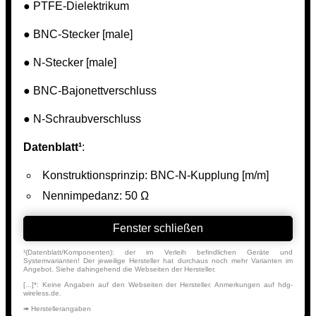
● PTFE-Dielektrikum
● BNC-Stecker [male]
● N-Stecker [male]
● BNC-Bajonettverschluss
● N-Schraubverschluss
Datenblatt¹
:
Konstruktionsprinzip: BNC-N-Kupplung [m/m]
Nennimpedanz: 50 Ω
Fenster schließen
¹(Datenblatt/Komponenten): der im Verleih befindlichen Geräte und
Systemvarianten! Der jeweilige Hersteller hat durchaus noch mehr Varianten im
Angebot. Siehe dahingehend die Webseiten der Hersteller.
[...]*: Keine Angaben auf den Webseiten der Hersteller. Anmerkungen auf hdg-
wireless.de.
➠ Herstellerangaben