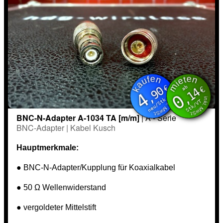
kaufen
mieten
inkl. MwSt.
inkl. MwSt.
€
ab
,90
€
,14
4
0
neu/Stk
Stk/VT
BNC-N-Adapter A-1034 TA [m/m]
| A - Serie
BNC-Adapter | Kabel Kusch
Hauptmerkmale:
● BNC-N-Adapter/Kupplung für Koaxialkabel
● 50 Ω Wellenwiderstand
● vergoldeter Mittelstift