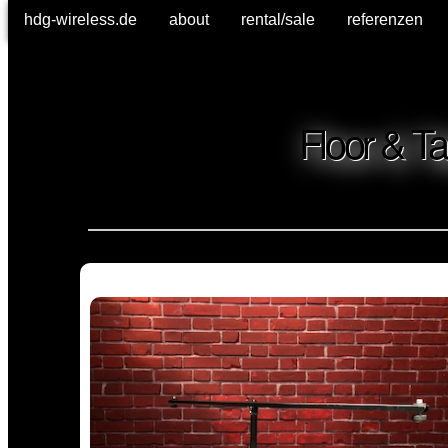
hdg-wireless.de
hdg-wireless.de
about
about
rental/sale
rental/sale
referenzen
referenzen
Floor & T