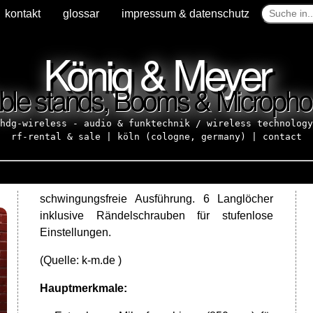
kontakt
kontakt
glossar
glossar
impressum & datenschutz
impressum & datenschutz
König & Meyer
able stands, Booms & Micropho
hdg-wireless - audio & funktechnik / wireless technology
rf-rental & sale | köln (cologne, germany) |
contact
schwingungsfreie Ausführung. 6 Langlöcher
inklusive Rändelschrauben für stufenlose
Einstellungen.
(Quelle:
k-m.de )
Hauptmerkmale: