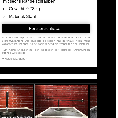
mit sechs Rändelschrauben
Gewicht: 0,73 kg
Material: Stahl
Fenster schließen
¹(Datenblatt/Komponenten): der im Verleih befindlichen Geräte und
Systemvarianten! Der jeweilige Hersteller hat durchaus noch mehr
Varianten im Angebot. Siehe dahingehend die Webseiten der Hersteller.
[...]*: Keine Angaben auf den Webseiten der Hersteller. Anmerkungen
auf hdg-wireless.de.
➠ Herstellerangaben