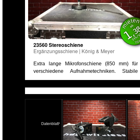
miet
inkl. M
ab
,3
1
Stk/
23560 Stereoschiene
Ergänzungsschiene | König & Meyer
Extra lange Mikrofonschiene (850 mm) für
verschiedene Aufnahmetechniken. Stabile
Datenblatt¹