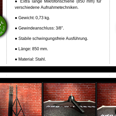
● Extra lange Mikrofonschiene (850 mm) für
verschiedene Aufnahmetechniken.
en
wSt.
● Gewicht: 0,73 kg.
€
8
VT
● Gewindeanschluss: 3/8″.
● Stabile schwingungsfreie Ausführung.
● Länge: 850 mm.
● Material: Stahl.