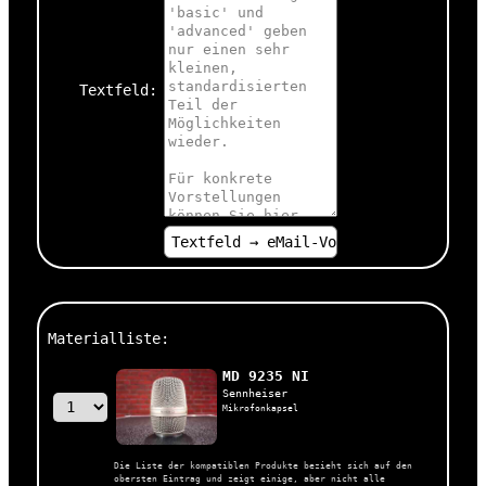
Textfeld:
Materialliste:
MD 9235 NI
Sennheiser
Mikrofonkapsel
Die Liste der kompatiblen Produkte bezieht sich auf den
obersten Eintrag und zeigt einige, aber nicht alle