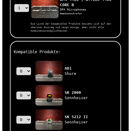
CORE B
DPA Microphones
Headsetmikrofon
Die Liste der kompatiblen Produkte bezieht sich auf den
obersten Eintrag und zeigt einige, aber nicht alle
Kombinationsmöglichkeiten.
Kompatible Produkte:
AD1
Shure
SK 2000
Sennheiser
SK 5212 II
Sennheiser