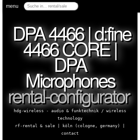
menu
DPA 4466 | d:fine
4466 CORE |
DPA
Microphones
rental-configurator
hdg-wireless - audio & funktechnik / wireless
technology
rf-rental & sale | köln (cologne, germany) |
contact