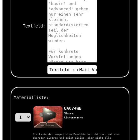
Textfeld:
Materialliste:
UA874WB
Shure
Richtantenne
Die Liste der kompatiblen Produkte bezieht sich auf den
obersten Eintrag und zeigt einige, aber nicht alle