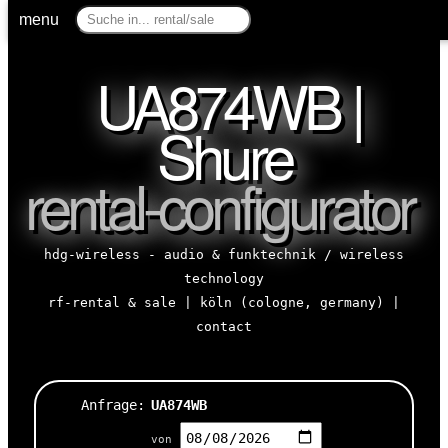
menu
UA874WB |
Shure
rental-configurator
hdg-wireless - audio & funktechnik / wireless
technology
rf-rental & sale | köln (cologne, germany) |
contact
Anfrage:
UA874WB
von