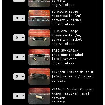
schwarz
hdg-wireless
SC Micro Stage
Sommercable [2m]
schwarz / nickel
hdg-wireless
SC Micro Stage
Sommercable [5m]
schwarz / nickel
hdg-wireless
TRS6.35-XLR3m-
Instrumentenkabel
[10m] schwarz
hdg-wireless
XLR3/20 CMK222-Neutrik
[20m] schwarz / nickel
cordial
XLR3m – Gender Changer
NA3MM [Stecker, m/m]
schwarz
Neutrik