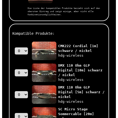
Die Liste der kompatiblen Produkte bezieht sich auf den
obersten Eintrag und zeigt einige, aber nicht alle
Kombinationsmöglichkeiten.
Kompatible Produkte:
CMK222 Cordial [1m]
schwarz / nickel
hdg-wireless
DMX 110 Ohm GLP
Digital [10m] schwarz
/ nickel
hdg-wireless
DMX 110 Ohm GLP
Digital [5m] schwarz /
nickel
hdg-wireless
SC Micro Stage
Sommercable [20m]