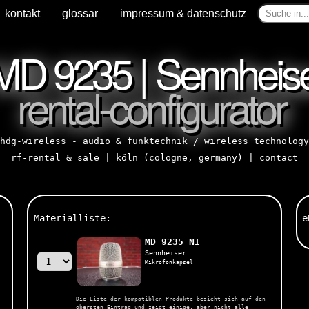
kontakt
glossar
impressum & datenschutz
MD 9235 | Sennheis
rental-configurator
hdg-wireless - audio & funktechnik / wireless technology
rf-rental & sale | köln (cologne, germany) |
contact
Materialliste:
e
MD 9235 NI
Sennheiser
Mikrofonkapsel
Die Liste der kompatiblen Produkte bezieht sich auf den
obersten Eintrag und zeigt einige, aber nicht alle