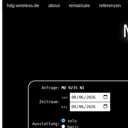
hdg-wireless.de
about
rental/sale
referenzen
Anfrage:
MD 9235 NI
von
Zeitraum:
bis
solo
Ausstattung:
basic