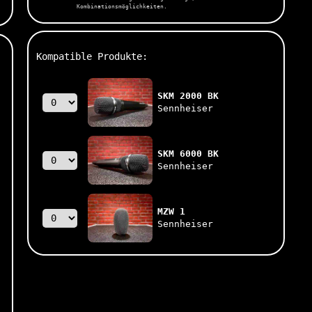
Kombinationsmöglichkeiten.
Kompatible Produkte:
SKM 2000 BK
Sennheiser
SKM 6000 BK
Sennheiser
MZW 1
Sennheiser