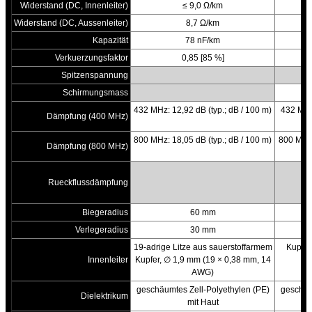
Widerstand (DC, Innenleiter)
≤ 9,0 Ω/km
Widerstand (DC, Aussenleiter)
8,7 Ω/km
Kapazität
78 nF/km
Verkuerzungsfaktor
0,85 [85 %]
Spitzenspannung
Schirmungsmass
b
432 MHz: 12,92 dB (typ.; dB / 100 m)
432 MHz:
Dämpfung (400 MHz)
800 MHz: 18,05 dB (typ.; dB / 100 m)
800 MHz:
Dämpfung (800 MHz)
Rueckflussdämpfung
Biegeradius
60 mm
Verlegeradius
30 mm
19-adrige Litze aus sauerstoffarmem
Kupferl
Innenleiter
Kupfer, ∅ 1,9 mm (19 × 0,38 mm, 14
AWG)
geschäumtes Zell-Polyethylen (PE)
geschäu
Dielektrikum
mit Haut