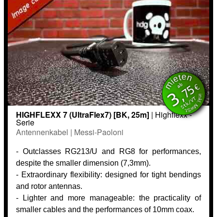
mieten
inkl. MwSt.
ab
€
,75
3
Stk/VT
HIGHFLEXX 7 (UltraFlex7) [BK, 25m]
| Highflexx -
Serie
Antennenkabel | Messi-Paoloni
- Outclasses RG213/U and RG8 for performances,
despite the smaller dimension (7,3mm).
- Extraordinary flexibility: designed for tight bendings
and rotor antennas.
- Lighter and more manageable: the practicality of
smaller cables and the performances of 10mm coax.