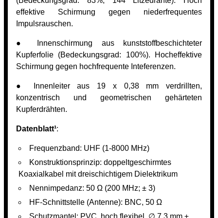
(Bedeckungsgrad: 83%, 144 Litzedrähte). Hoch
effektive Schirmung gegen niederfrequentes
Impulsrauschen.
● Innenschirmung aus kunststoffbeschichteter
Kupferfolie (Bedeckungsgrad: 100%). Hocheffektive
Schirmung gegen hochfrequente Inteferenzen.
● Innenleiter aus 19 x 0,38 mm verdrillten,
konzentrisch und geometrischen gehärteten
Kupferdrähten.
Datenblatt¹
:
Frequenzband: UHF (1-8000 MHz)
Konstruktionsprinzip: doppeltgeschirmtes
Koaxialkabel mit dreischichtigem Dielektrikum
Nennimpedanz: 50 Ω (200 MHz; ± 3)
HF-Schnittstelle (Antenne): BNC, 50 Ω
Schutzmantel: PVC, hoch flexibel, ∅ 7,3 mm ±