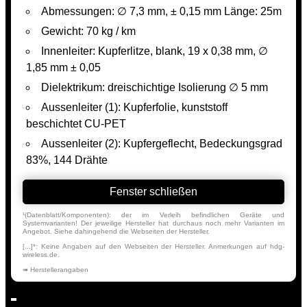
Abmessungen: ∅ 7,3 mm, ± 0,15 mm Länge: 25m
Gewicht: 70 kg / km
Innenleiter: Kupferlitze, blank, 19 x 0,38 mm, ∅
1,85 mm ± 0,05
Dielektrikum: dreischichtige Isolierung ∅ 5 mm
Aussenleiter (1): Kupferfolie, kunststoff
beschichtet CU-PET
Aussenleiter (2): Kupfergeflecht, Bedeckungsgrad
83%, 144 Drähte
Fenster schließen
¹(Datenblatt/Komponenten): der im Verleih befindlichen Geräte und
Systemvarianten! Der jeweilige Hersteller hat durchaus noch mehr Varianten im
Angebot. Siehe dahingehend die Webseiten der Hersteller.
[...]*: Keine Angaben auf den Webseiten der Hersteller. Anmerkungen auf hdg-
wireless.de.
➠ Herstellerangaben