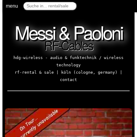
menu
Messi & Paoloni
RF-Cables
hdg-wireless - audio & funktechnik / wireless
technology
rf-rental & sale | köln (cologne, germany) |
contact