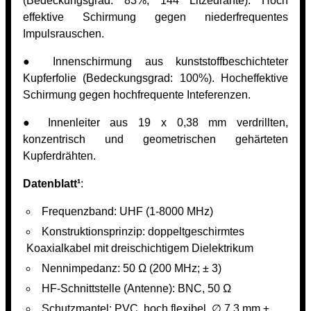
(Bedeckungsgrad: 83%, 144 Litzedrähte). Hoch
effektive Schirmung gegen niederfrequentes
Impulsrauschen.
● Innenschirmung aus kunststoffbeschichteter
Kupferfolie (Bedeckungsgrad: 100%). Hocheffektive
Schirmung gegen hochfrequente Inteferenzen.
● Innenleiter aus 19 x 0,38 mm verdrillten,
konzentrisch und geometrischen gehärteten
Kupferdrähten.
Datenblatt¹
:
Frequenzband: UHF (1-8000 MHz)
Konstruktionsprinzip: doppeltgeschirmtes
Koaxialkabel mit dreischichtigem Dielektrikum
Nennimpedanz: 50 Ω (200 MHz; ± 3)
HF-Schnittstelle (Antenne): BNC, 50 Ω
Schutzmantel: PVC, hoch flexibel, ∅ 7,3 mm ±