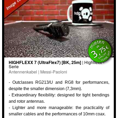
mieten
inkl. MwSt.
ab
€
,75
3
Stk/VT
HIGHFLEXX 7 (UltraFlex7) [BK, 25m]
| Highflexx -
Serie
Antennenkabel | Messi-Paoloni
- Outclasses RG213/U and RG8 for performances,
despite the smaller dimension (7,3mm).
- Extraordinary flexibility: designed for tight bendings
and rotor antennas.
- Lighter and more manageable: the practicality of
smaller cables and the performances of 10mm coax.