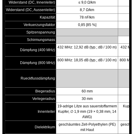
Widerstand (DC, Innenleiter)
≤ 9,0 Ω/km
Widerstand (DC, Aussenleiter)
8,7 Ω/km
Kapazität
78 nF/km
Verkuerzungsfaktor
0,85 [85 %]
Spitzenspannung
Schirmungsmass
b
432 MHz: 12,92 dB (typ.; dB / 100 m)
432 MHz:
Dämpfung (400 MHz)
800 MHz: 18,05 dB (typ.; dB / 100 m)
800 MHz:
Dämpfung (800 MHz)
Rueckflussdämpfung
Biegeradius
60 mm
Verlegeradius
30 mm
19-adrige Litze aus sauerstoffarmem
Kupferl
Innenleiter
Kupfer, ∅ 1,9 mm (19 × 0,38 mm, 14
AWG)
geschäumtes Zell-Polyethylen (PE)
geschäu
Dielektrikum
mit Haut