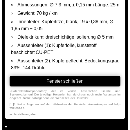
Abmessungen: ∅ 7,3 mm, ± 0,15 mm Länge: 25m
Gewicht: 70 kg / km
Innenleiter: Kupferlitze, blank, 19 x 0,38 mm, ∅
1,85 mm ± 0,05
Dielektrikum: dreischichtige Isolierung ∅ 5 mm
Aussenleiter (1): Kupferfolie, kunststoff
beschichtet CU-PET
Aussenleiter (2): Kupfergeflecht, Bedeckungsgrad
83%, 144 Drähte
Fenster schließen
¹(Datenblatt/Komponenten): der im Verleih befindlichen Geräte und
Systemvarianten! Der jeweilige Hersteller hat durchaus noch mehr Varianten im
Angebot. Siehe dahingehend die Webseiten der Hersteller.
[...]*: Keine Angaben auf den Webseiten der Hersteller. Anmerkungen auf hdg-
wireless.de.
➠ Herstellerangaben