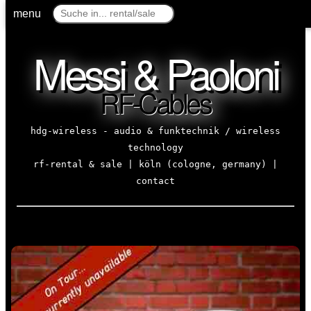
menu
Messi & Paoloni
RF-Cables
hdg-wireless - audio & funktechnik / wireless
technology
rf-rental & sale | köln (cologne, germany) |
contact