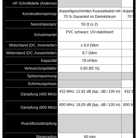
HF-Schnittstelle (Antenne)
doppeltgeschirmtes Koaxialkabel mit
doppeltg
Konstruktionsprinzip
70 % Gasanteil im Dielektrikum
70 % G
Nennimpedanz
50 Ω (± 2)
PVC schwarz, UV-stabilisiert
Schutzmantel
Widerstand (DC, Innenleiter)
≤ 9,0 Ω/km
Widerstand (DC, Aussenleiter)
8,7 Ω/km
Kapazität
78 nF/km
Verkuerzungsfaktor
0,85 [85 %]
Spitzenspannung
Schirmungsmass
b
432 MHz: 12,92 dB (typ.; dB / 100 m)
432 MHz:
Dämpfung (400 MHz)
800 MHz: 18,05 dB (typ.; dB / 100 m)
800 MHz:
Dämpfung (800 MHz)
Rueckflussdämpfung
Biegeradius
60 mm