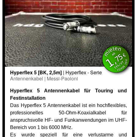
mieten
inkl. MwSt.
ab
€
,75
1
Stk/VT
Hyperflex 5 [BK, 2,5m]
| Hyperflex - Serie
Antennenkabel | Messi-Paoloni
Hyperflex 5 Antennenkabel für Touring und
Festinstallation
Das Hyperflex 5 Antennenkabel ist ein hochflexibles,
professionelles 50-Ohm-Koaxialkabel für
anspruchsvolle HF- und Funkanwendungen im UHF-
Bereich von 1 bis 6000 MHz.
Es wurde speziell für eine verlustarme und