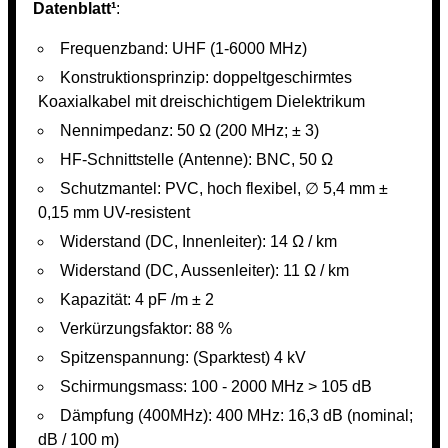
Datenblatt¹
:
Frequenzband: UHF (1-6000 MHz)
Konstruktionsprinzip: doppeltgeschirmtes
Koaxialkabel mit dreischichtigem Dielektrikum
Nennimpedanz: 50 Ω (200 MHz; ± 3)
HF-Schnittstelle (Antenne): BNC, 50 Ω
Schutzmantel: PVC, hoch flexibel, ∅ 5,4 mm ±
0,15 mm UV-resistent
Widerstand (DC, Innenleiter): 14 Ω / km
Widerstand (DC, Aussenleiter): 11 Ω / km
Kapazität: 4 pF /m ± 2
Verkürzungsfaktor: 88 %
Spitzenspannung: (Sparktest) 4 kV
Schirmungsmass: 100 - 2000 MHz > 105 dB
Dämpfung (400MHz): 400 MHz: 16,3 dB (nominal;
dB / 100 m)