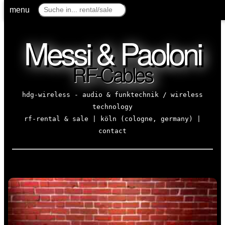
menu
Messi & Paoloni
RF-Cables
hdg-wireless - audio & funktechnik / wireless
technology
rf-rental & sale | köln (cologne, germany) |
contact