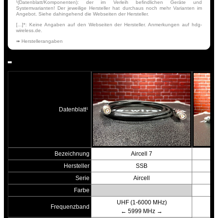
¹(Datenblatt/Komponenten): der im Verleih befindlichen Geräte und
Systemvarianten! Der jeweilige Hersteller hat durchaus noch mehr Varianten im
Angebot. Siehe dahingehend die Webseiten der Hersteller.
[...]*: Keine Angaben auf den Webseiten der Hersteller. Anmerkungen auf hdg-
wireless.de.
➠ Herstellerangaben
Datenblatt¹
Bezeichnung
Aircell 7
Hersteller
SSB
Serie
Aircell
Farbe
UHF (1-6000 MHz)
Frequenzband
← 5999 MHz →