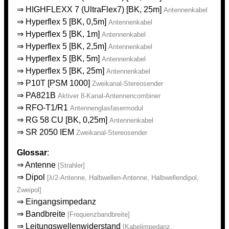
⇒
HIGHFLEXX 7 (UltraFlex7) [BK, 25m]
Antennenkabel
⇒
Hyperflex 5 [BK, 0,5m]
Antennenkabel
⇒
Hyperflex 5 [BK, 1m]
Antennenkabel
⇒
Hyperflex 5 [BK, 2,5m]
Antennenkabel
⇒
Hyperflex 5 [BK, 5m]
Antennenkabel
⇒
Hyperflex 5 [BK, 25m]
Antennenkabel
⇒
P10T [PSM 1000]
Zweikanal-Stereosender
⇒
PA821B
Aktiver 8-Kanal-Antennencombiner
⇒
RFO-T1/R1
Antennenglasfasermodul
⇒
RG 58 CU [BK, 0,25m]
Antennenkabel
⇒
SR 2050 IEM
Zweikanal-Stereosender
Glossar
:
⇒
Antenne
[Strahler]
⇒
Dipol
[λ/2-Antenne, Halbwellen-Antenne, Halbwellendipol,
Zweipol]
⇒
Eingangsimpedanz
⇒
Bandbreite
[Frequenzbandbreite]
⇒
Leitungswellenwiderstand
[Kabelimpedanz,