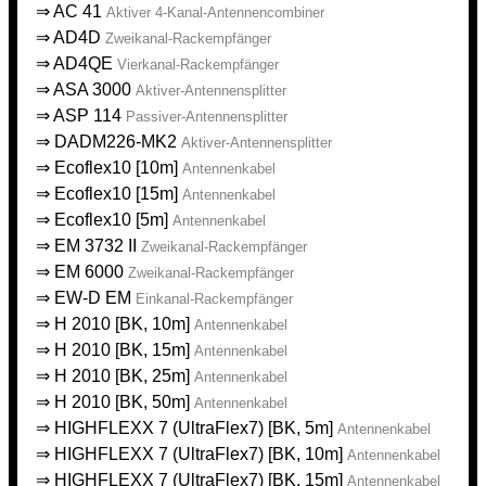
⇒
AC 41
Aktiver 4-Kanal-Antennencombiner
⇒
AD4D
Zweikanal-Rackempfänger
⇒
AD4QE
Vierkanal-Rackempfänger
⇒
ASA 3000
Aktiver-Antennensplitter
⇒
ASP 114
Passiver-Antennensplitter
⇒
DADM226-MK2
Aktiver-Antennensplitter
⇒
Ecoflex10 [10m]
Antennenkabel
⇒
Ecoflex10 [15m]
Antennenkabel
⇒
Ecoflex10 [5m]
Antennenkabel
⇒
EM 3732 II
Zweikanal-Rackempfänger
⇒
EM 6000
Zweikanal-Rackempfänger
⇒
EW-D EM
Einkanal-Rackempfänger
⇒
H 2010 [BK, 10m]
Antennenkabel
⇒
H 2010 [BK, 15m]
Antennenkabel
⇒
H 2010 [BK, 25m]
Antennenkabel
⇒
H 2010 [BK, 50m]
Antennenkabel
⇒
HIGHFLEXX 7 (UltraFlex7) [BK, 5m]
Antennenkabel
⇒
HIGHFLEXX 7 (UltraFlex7) [BK, 10m]
Antennenkabel
⇒
HIGHFLEXX 7 (UltraFlex7) [BK, 15m]
Antennenkabel