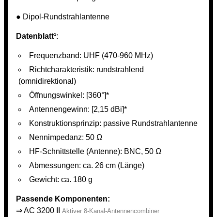
● Dipol-Rundstrahlantenne
Datenblatt¹
:
Frequenzband: UHF (470-960 MHz)
Richtcharakteristik: rundstrahlend
(omnidirektional)
Öffnungswinkel: [360°]*
Antennengewinn: [2,15 dBi]*
Konstruktionsprinzip: passive Rundstrahlantenne
Nennimpedanz: 50 Ω
HF-Schnittstelle (Antenne): BNC, 50 Ω
Abmessungen: ca. 26 cm (Länge)
Gewicht: ca. 180 g
Passende Komponenten:
⇒
AC 3200 II
Aktiver 8-Kanal-Antennencombiner