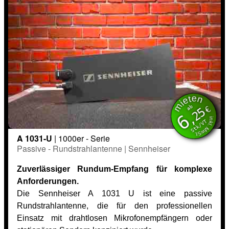
mieten
inkl. MwSt.
ab
€
,25
6
Stk/VT
A 1031-U
| 1000er - Serie
Passive - Rundstrahlantenne | Sennheiser
Zuverlässiger Rundum-Empfang für komplexe
Anforderungen.
Die Sennheiser A 1031 U ist eine passive
Rundstrahlantenne, die für den professionellen
Einsatz mit drahtlosen Mikrofonempfängern oder