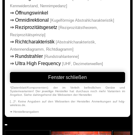
Kennwiderstand, Nennimpedanz]
⇒
Öffnungswinkel
⇒
Omnidirektional
[Kugelförmige Abstrahlcharakteristik]
⇒
Reziprozitätsgesetz
[Reziprozitätstheorem,
Reziprozitätsprinzip]
⇒
Richtcharakteristik
[Abstrahlcharakteristik,
Antennendiagramm, Richtdiagramm]
⇒
Rundstrahler
[Rundstrahlantenne]
⇒
Ultra High Frequency
[UHF, Dezimeterwellen]
Fenster schließen
¹(Datenblatt/Komponenten): der im Verleih befindlichen Geräte und
Systemvarianten! Der jeweilige Hersteller hat durchaus noch mehr Varianten im
Angebot. Siehe dahingehend die Webseiten der Hersteller.
[...]*: Keine Angaben auf den Webseiten der Hersteller. Anmerkungen auf hdg-
wireless.de.
➠ Herstellerangaben