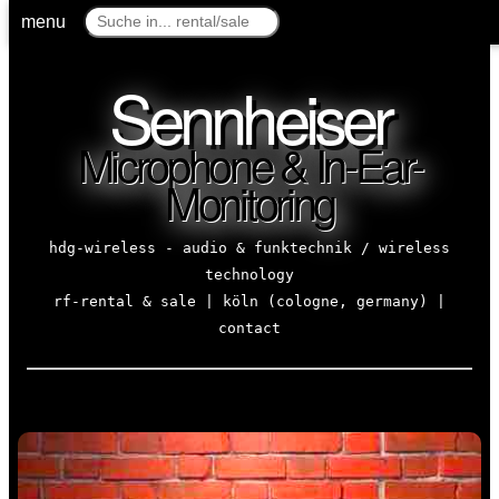
menu
Sennheiser
Microphone & In-Ear-
Monitoring
hdg-wireless - audio & funktechnik / wireless
technology
rf-rental & sale | köln (cologne, germany) |
contact