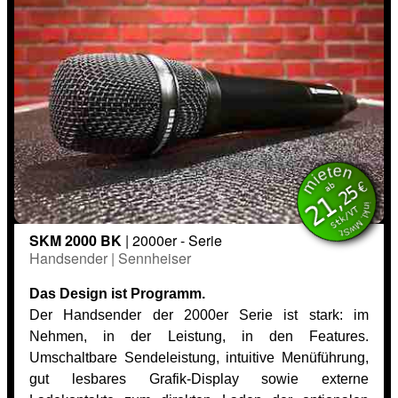
mieten
inkl. MwSt.
€
ab
,25
21
Stk/VT
SKM 2000 BK
| 2000er - Serie
Handsender | Sennheiser
Das Design ist Programm.
Der Handsender der 2000er Serie ist stark: im
Nehmen, in der Leistung, in den Features.
Umschaltbare Sendeleistung, intuitive Menüführung,
gut lesbares Grafik-Display sowie externe