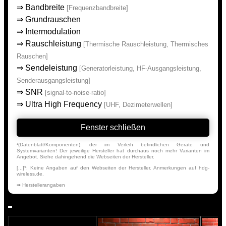
⇒
Bandbreite
[Frequenzbandbreite]
⇒
Grundrauschen
⇒
Intermodulation
⇒
Rauschleistung
[Thermische Rauschleistung, Thermisches
Rauschen]
⇒
Sendeleistung
[Generatorleistung, HF-Ausgangsleistung,
Senderausgangsleistung]
⇒
SNR
[signal-to-noise-ratio]
⇒
Ultra High Frequency
[UHF, Dezimeterwellen]
Fenster schließen
¹(Datenblatt/Komponenten): der im Verleih befindlichen Geräte und
Systemvarianten! Der jeweilige Hersteller hat durchaus noch mehr Varianten im
Angebot. Siehe dahingehend die Webseiten der Hersteller.
[...]*: Keine Angaben auf den Webseiten der Hersteller. Anmerkungen auf hdg-
wireless.de.
➠ Herstellerangaben