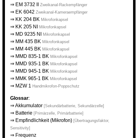
⇒
EM 3732 II
Zweikanal-Rackempfänger
⇒
EK 6042
Zweikanal-Kameraempfänger
⇒
KK 204 BK
Mikrofonkapsel
⇒
KK 205 NI
Mikrofonkapsel
⇒
MD 9235 NI
Mikrofonkapsel
⇒
MM 435 BK
Mikrofonkapsel
⇒
MM 445 BK
Mikrofonkapsel
⇒
MMD 835-1 BK
Mikrofonkapsel
⇒
MMD 935-1 BK
Mikrofonkapsel
⇒
MMD 945-1 BK
Mikrofonkapsel
⇒
MMK 965-1 BK
Mikrofonkapsel
⇒
MZW 1
Handmikrofon-Poppschutz
Glossar
:
⇒
Akkumulator
[Sekundärbatterie, Sekundärzelle]
⇒
Batterie
[Primärzelle, Primärbatterie]
⇒
Empfindlichkeit (Mikrofon)
[Übertragungsfaktor,
Sensitivity]
⇒
Frequenz