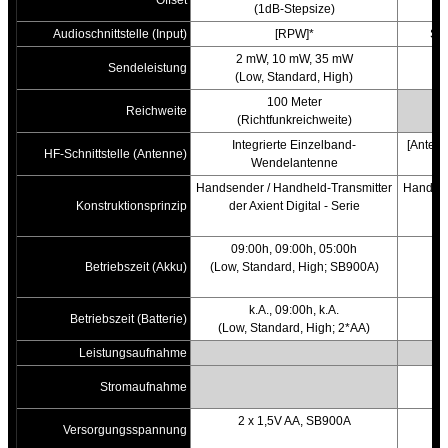
Offset
(1dB-Stepsize)
Audioschnittstelle (Input)
[RPW]*
Sta
2 mW, 10 mW, 35 mW
Sendeleistung
(Low, Standard, High)
100 Meter
Reichweite
(Richtfunkreichweite)
Integrierte Einzelband-
[Antenn
HF-Schnittstelle (Antenne)
Wendelantenne
Handsender / Handheld-Transmitter
Handsen
Konstruktionsprinzip
der Axient Digital - Serie
09:00h, 09:00h, 05:00h
Betriebszeit (Akku)
(Low, Standard, High; SB900A)
k.A., 09:00h, k.A.
Betriebszeit (Batterie)
(Low, Standard, High; 2*AA)
Leistungsaufnahme
<
Stromaufnahme
2 x 1,5V AA, SB900A
Versorgungsspannung