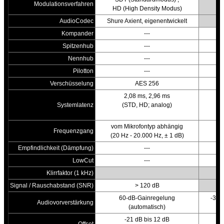
Modulationsverfahren
HD (High Density Modus)
AudioCodec
Shure Axient, eigenentwickelt
Kompander
---
Spitzenhub
---
Nennhub
---
Pilotton
---
Verschüsselung
AES 256
2,08 ms, 2,96 ms
Systemlatenz
(STD, HD; analog)
vom Mikrofontyp abhängig
Frequenzgang
(20 Hz - 20.000 Hz, ± 1 dB)
Empfindlichkeit (Dämpfung)
---
LowCut
---
Klirrfaktor (1 kHz)
Signal / Rauschabstand (SNR)
> 120 dB
60-dB-Gainregelung
-3 dB
Audiovorverstärkung
(automatisch)
-21 dB bis 12 dB