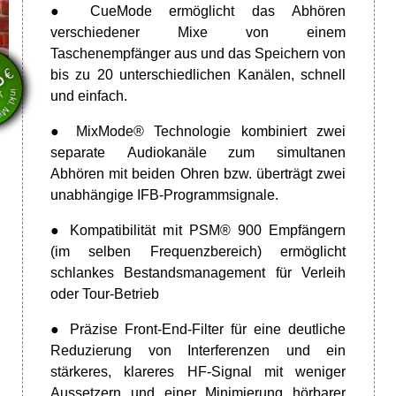
● CueMode ermöglicht das Abhören
verschiedener Mixe von einem
en
wSt.
Taschenempfänger aus und das Speichern von
€
bis zu 20 unterschiedlichen Kanälen, schnell
5
VT
und einfach.
● MixMode® Technologie kombiniert zwei
separate Audiokanäle zum simultanen
Abhören mit beiden Ohren bzw. überträgt zwei
unabhängige IFB-Programmsignale.
● Kompatibilität mit PSM® 900 Empfängern
(im selben Frequenzbereich) ermöglicht
schlankes Bestandsmanagement für Verleih
oder Tour-Betrieb
● Präzise Front-End-Filter für eine deutliche
Reduzierung von Interferenzen und ein
stärkeres, klareres HF-Signal mit weniger
Aussetzern und einer Minimierung hörbarer