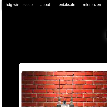
hdg-wireless.de
hdg-wireless.de
about
about
rental/sale
rental/sale
referenzen
referenzen