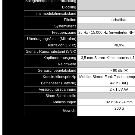
Spiegelfrequenzunterdrückung
Blocking
Intermodulationsabstand
Pilotton
schaltbar
Systemlatenz
Frequenzgang
25 Hz - 15.000 Hz (erweiterter N
Übertragungsfaktor (Mikrofon)
Klirrfaktor (1 kHz)
<0,9%
Signal / Rauschabstand (SNR)
Kopfhoererausgang
3,5 mm-Stereo-Klinkenbuchse, 
Reichweite
Geräuschpegelabstand
> 90 dB (A)
Konstruktionsprinzip
Mobiler Stereo-Funk-Taschenempf
Betriebszeit (Batterie)
4-6 h (Bat.)
Versorgungsspannung
2 x 1,5V AA
Strom-Schnittstelle
Abmessungen
82 x 64 x 24 mm
200 g
Gewicht