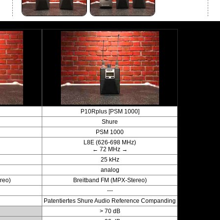
P10Rplus [PSM 1000]
Shure
PSM 1000
L8E (626-698 MHz)
← 72 MHz →
25 kHz
analog
reo)
Breitband FM (MPX-Stereo)
---
Patentiertes Shure Audio Reference Companding
> 70 dB