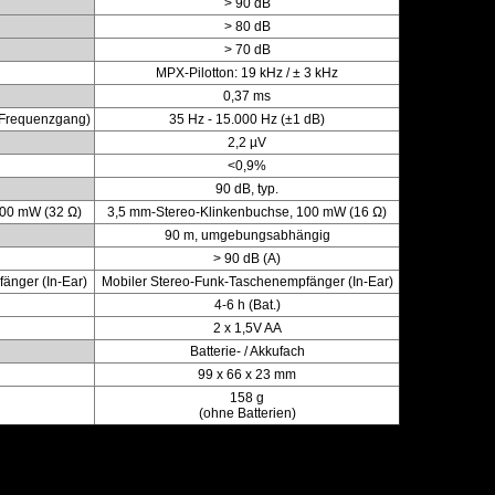
> 90 dB
> 80 dB
> 70 dB
MPX-Pilotton: 19 kHz / ± 3 kHz
0,37 ms
F-Frequenzgang)
35 Hz - 15.000 Hz (±1 dB)
2,2 µV
<0,9%
90 dB, typ.
100 mW (32 Ω)
3,5 mm-Stereo-Klinkenbuchse, 100 mW (16 Ω)
90 m, umgebungsabhängig
> 90 dB (A)
änger (In-Ear)
Mobiler Stereo-Funk-Taschenempfänger (In-Ear)
4-6 h (Bat.)
2 x 1,5V AA
Batterie- / Akkufach
99 x 66 x 23 mm
158 g
(ohne Batterien)