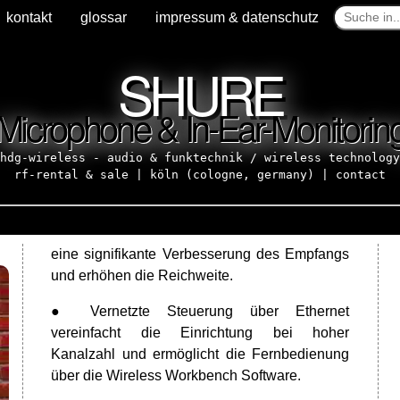
kontakt
kontakt
glossar
glossar
impressum & datenschutz
impressum & datenschutz
SHURE
Microphone & In-Ear-Monitorin
hdg-wireless - audio & funktechnik / wireless technology
rf-rental & sale | köln (cologne, germany) |
contact
eine signifikante Verbesserung des Empfangs
und erhöhen die Reichweite.
● Vernetzte Steuerung über Ethernet
vereinfacht die Einrichtung bei hoher
Kanalzahl und ermöglicht die Fernbedienung
über die Wireless Workbench Software.