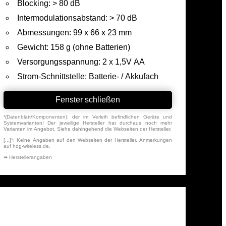
Blocking: > 80 dB
Intermodulationsabstand: > 70 dB
Abmessungen: 99 x 66 x 23 mm
Gewicht: 158 g (ohne Batterien)
Versorgungsspannung: 2 x 1,5V AA
Strom-Schnittstelle: Batterie- / Akkufach
Fenster schließen
¹(Datenblatt/Komponenten): der im Verleih befindlichen Geräte und
Systemvarianten! Der jeweilige Hersteller hat durchaus noch mehr
Varianten im Angebot. Siehe dahingehend die Webseiten der Hersteller.
[...]*: Keine Angaben auf den Webseiten der Hersteller. Anmerkungen
auf hdg-wireless.de.
➠ Herstellerangaben