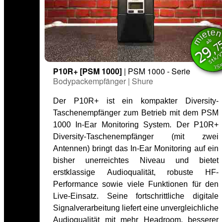
miet
inkl. M
ab
,7
29
Stk/
P10R+ [PSM 1000]
| PSM 1000 - Serie
Bodypackempfänger | Shure
Der P10R+ ist ein kompakter Diversity-
Taschenempfänger zum Betrieb mit dem PSM
1000 In-Ear Monitoring System. Der P10R+
Diversity-Taschenempfänger (mit zwei
Antennen) bringt das In-Ear Monitoring auf ein
bisher unerreichtes Niveau und bietet
erstklassige Audioqualität, robuste HF-
Performance sowie viele Funktionen für den
Live-Einsatz. Seine fortschrittliche digitale
Signalverarbeitung liefert eine unvergleichliche
Audioqualität mit mehr Headroom, besserer