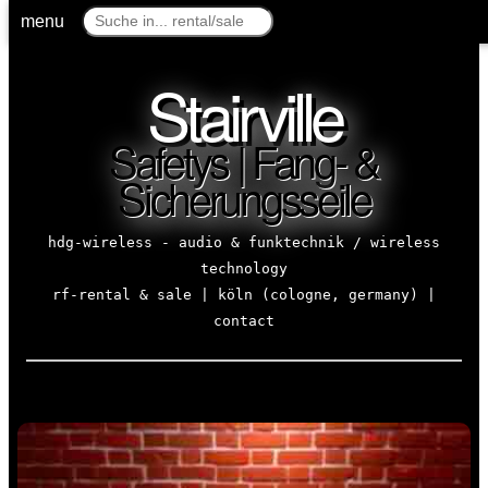
menu
Stairville
Safetys | Fang- &
Sicherungsseile
hdg-wireless - audio & funktechnik / wireless
technology
rf-rental & sale | köln (cologne, germany) |
contact