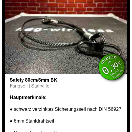
mieten
inkl. MwSt.
ab
€
,30
0
Stk/VT
Safety 80cm/6mm BK
Fangseil | Stairville
Hauptmerkmale:
● schwarz verzinktes Sicherungsseil nach DIN 56927
● 6mm Stahldrahtseil