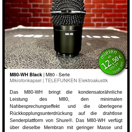
mieten
inkl. MwSt.
€
ab
,50
12
Stk/VT
M80-WH Black
| M80 - Serie
Mikrofonkapsel | TELEFUNKEN Elektroakustik
Das M80-WH bringt die kondensatorähnliche
Leistung des M80, den minimalen
Nahbesprechungseffekt und die überlegene
Rückkopplungsunterdrückung auf die drahtlose
Senderplattform von Shure®. Das M80-WH verfügt
über dieselbe Membran mit geringer Masse und