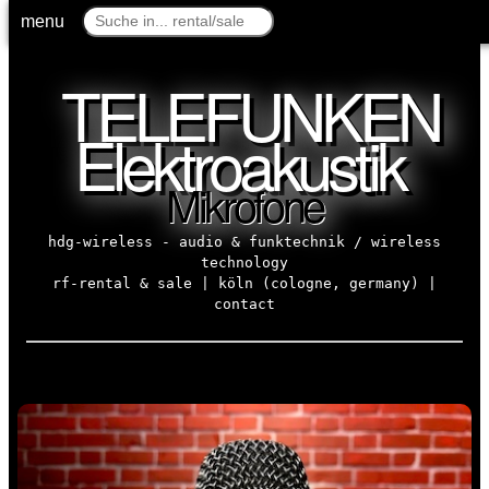
menu
menu
TELEFUNKEN
Elektroakustik
Mikrofone
hdg-wireless - audio & funktechnik / wireless
technology
rf-rental & sale | köln (cologne, germany) |
contact