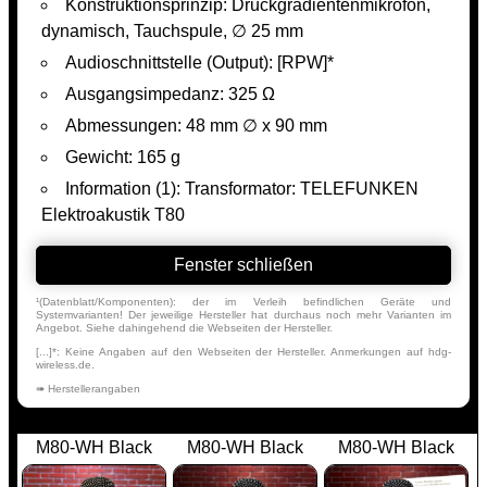
Konstruktionsprinzip: Druckgradientenmikrofon,
dynamisch, Tauchspule, ∅ 25 mm
Audioschnittstelle (Output): [RPW]*
Ausgangsimpedanz: 325 Ω
Abmessungen: 48 mm ∅ x 90 mm
Gewicht: 165 g
Information (1): Transformator: TELEFUNKEN
Elektroakustik T80
Fenster schließen
¹(Datenblatt/Komponenten): der im Verleih befindlichen Geräte und
Systemvarianten! Der jeweilige Hersteller hat durchaus noch mehr Varianten im
Angebot. Siehe dahingehend die Webseiten der Hersteller.
[...]*: Keine Angaben auf den Webseiten der Hersteller. Anmerkungen auf hdg-
wireless.de.
➠ Herstellerangaben
M80-WH Black
M80-WH Black
M80-WH Black