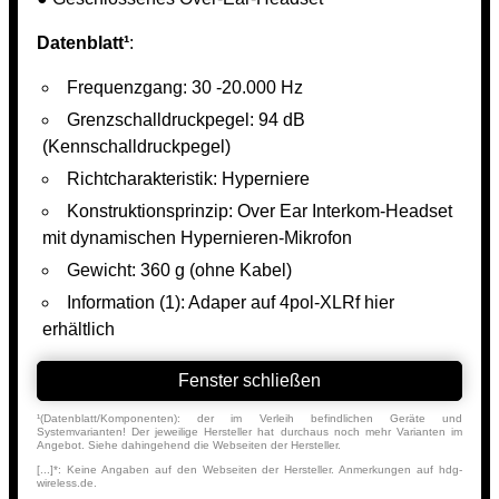
Datenblatt¹
:
Frequenzgang: 30 -20.000 Hz
Grenzschalldruckpegel: 94 dB
(Kennschalldruckpegel)
Richtcharakteristik: Hyperniere
Konstruktionsprinzip: Over Ear Interkom-Headset
mit dynamischen Hypernieren-Mikrofon
Gewicht: 360 g (ohne Kabel)
Information (1): Adaper auf 4pol-XLRf hier
erhältlich
Fenster schließen
¹(Datenblatt/Komponenten): der im Verleih befindlichen Geräte und
Systemvarianten! Der jeweilige Hersteller hat durchaus noch mehr Varianten im
Angebot. Siehe dahingehend die Webseiten der Hersteller.
[...]*: Keine Angaben auf den Webseiten der Hersteller. Anmerkungen auf hdg-
wireless.de.