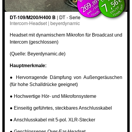
inkl. MwSt.
inkl. MwSt.
€
,56
,89
269
7
geb./Stk
Stk/VT
DT-109/M200/H400 B
| DT - Serie
Intercom-Headset | beyerdynamic
Headset mit dynamischem Mikrofon für Broadcast und
Intercom (geschlossen)
(Quelle:
Beyerdynamic.de)
Hauptmerkmale:
● Hervorragende Dämpfung von Außengeräuschen
(für hohe Schalldrücke geeignet)
● Hochwertige Hör- und Mikrofonsysteme
● Einseitig geführtes, steckbares Anschlusskabel
● Anschlusskabel mit 5-pol. XLR-Stecker
● Geschlossenes Over-Ear-Headset