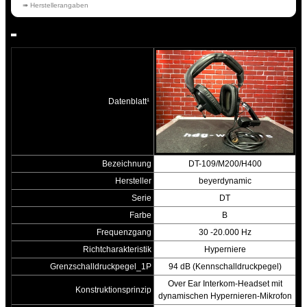
➠ Herstellerangaben
Datenblatt¹
Bezeichnung
DT-109/M200/H400
Hersteller
beyerdynamic
Serie
DT
Farbe
B
Frequenzgang
30 -20.000 Hz
Richtcharakteristik
Hyperniere
Grenzschalldruckpegel_1P
94 dB (Kennschalldruckpegel)
Over Ear Interkom-Headset mit
Konstruktionsprinzip
dynamischen Hypernieren-Mikrofon