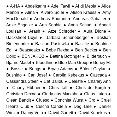
● A-HA ● Abdelkarim ● Adel Tawil ● Al di Meola ● Alice
Merton ● Alina ● Álvaro Soler ● Alison Krauss ● Amy
MacDonald ● Andreas Bourani ● Andreas Gabalier ●
Anke Engelke ● Ann Sophie ● Anna Schudt ● Annett
Louisan ● Arash ● Atze Schröder ● Aura Dione ●
Backstreet Boys ● Barbara Schöneberger ● Bastian
Bielendorfer ● Bastian Pastewka ● Bastille ● Beatrice
Egli ● Beatsteaks ● Bebe Rexha ● Ben Becker ● Ben
Dolic ● BENJAKOB ● Bettina Böttinger ● Bilderbuch ●
Bjarne Mädel ● Bloodline ● Blue Man Group ● Boney M.
● Bosse ● Brings ● Bryan Adams ● Bülent Ceylan ●
Bushido ● Carl Josef ● Carolin Kebekus ● Cascada ●
Cassandra Steen ● Cat Ballou ● Celeste ● Charley Ann
● Charly Hübner ● Chris Tall ● Chris de Burgh ●
Christian Dexne ● Cindy aus Marzahn ● Claus Lufen ●
Clean Bandit ● Clueso ● Conchita Wurst ● Cro ● Cruel
Hearts Club ● Culcha Candela ● Dagi Bee ● Daniel
Wirtz ● Danny Vera ● David Garrett ● David Kebekus ●