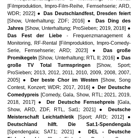
[Filmproduktion, Impro-Film-Reihe, Fernsehserie; ARD,
WDR; 2022] ●
Das Deutschlandfest, Dresden feiert
[Show, Unterhaltung; ZDF; 2016] ●
Das Ding des
Jahres
[Show, Unterhaltung; ProSieben; 2019, 2018] ●
Das Fest der Liebe
- Frequenzmanagement &
Monitoring, RF-Rental [Filmproduktion, Impro-Comedy-
Serie, Fernsehserie; ARD; 2023] ●
Das große
Promikegeln
[Show, Unterhaltung; RTL II; 2016] ●
Das
große TV Total Turmspringen
[Show, Sport;
ProSieben; 2013, 2012, 2011, 2010, 2009, 2008, 2007,
2005] ●
Der beste Chor im Westen
[Show, Song
Contest, Konzert; WDR; 2017, 2016] ●
Der Deutsche
Comedypreis
[Comedy, Gala, Show, RTL; 2021, 2019,
2018, 2017] ●
Der Deutsche Fernsehpreis
[Gala,
Show, ARD, ZDF, RTL, Sat1; 2021] ●
Deutsche
Meisterschaft Leichtathletik
[Sport; ARD; 2012] ●
Deutschland hilft. Die Sat.1-Spendengala
[Spendengala; SAT1; 2021] ●
DEL - Deutsche