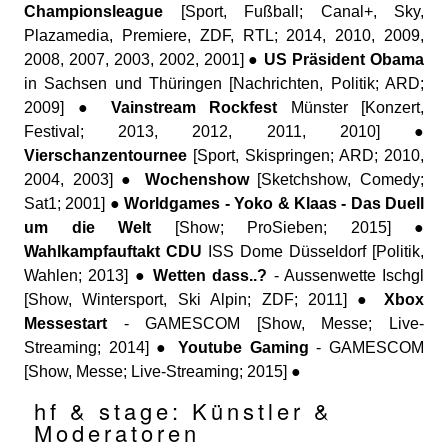
Championsleague
[Sport, Fußball; Canal+, Sky,
Plazamedia, Premiere, ZDF, RTL; 2014, 2010, 2009,
2008, 2007, 2003, 2002, 2001] ●
US Präsident Obama
in Sachsen und Thüringen [Nachrichten, Politik; ARD;
2009] ●
Vainstream Rockfest
Münster [Konzert,
Festival; 2013, 2012, 2011, 2010] ●
Vierschanzentournee
[Sport, Skispringen; ARD; 2010,
2004, 2003] ●
Wochenshow
[Sketchshow, Comedy;
Sat1; 2001] ●
Worldgames - Yoko & Klaas - Das Duell
um die Welt
[Show; ProSieben; 2015] ●
Wahlkampfauftakt CDU
ISS Dome Düsseldorf [Politik,
Wahlen; 2013] ●
Wetten dass..?
- Aussenwette Ischgl
[Show, Wintersport, Ski Alpin; ZDF; 2011] ●
Xbox
Messestart
- GAMESCOM [Show, Messe; Live-
Streaming; 2014] ●
Youtube Gaming
- GAMESCOM
[Show, Messe; Live-Streaming; 2015] ●
hf & stage: Künstler &
Moderatoren