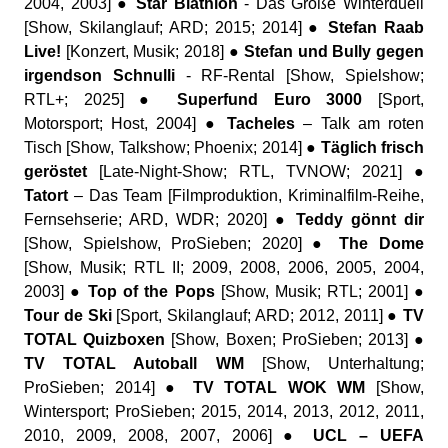
2004, 2003] ●
Star Biathlon
- Das Große Winterduell
[Show, Skilanglauf; ARD; 2015; 2014] ●
Stefan Raab
Live!
[Konzert, Musik; 2018] ●
Stefan und Bully gegen
irgendson Schnulli
- RF-Rental [Show, Spielshow;
RTL+; 2025] ●
Superfund Euro 3000
[Sport,
Motorsport; Host, 2004] ●
Tacheles
– Talk am roten
Tisch [Show, Talkshow; Phoenix; 2014] ●
Täglich frisch
geröstet
[Late-Night-Show; RTL, TVNOW; 2021] ●
Tatort
– Das Team [Filmproduktion, Kriminalfilm-Reihe,
Fernsehserie; ARD, WDR; 2020] ●
Teddy gönnt dir
[Show, Spielshow, ProSieben; 2020] ●
The Dome
[Show, Musik; RTL II; 2009, 2008, 2006, 2005, 2004,
2003] ●
Top of the Pops
[Show, Musik; RTL; 2001] ●
Tour de Ski
[Sport, Skilanglauf; ARD; 2012, 2011] ●
TV
TOTAL Quizboxen
[Show, Boxen; ProSieben; 2013] ●
TV TOTAL Autoball WM
[Show, Unterhaltung;
ProSieben; 2014] ●
TV TOTAL WOK WM
[Show,
Wintersport; ProSieben; 2015, 2014, 2013, 2012, 2011,
2010, 2009, 2008, 2007, 2006] ●
UCL – UEFA