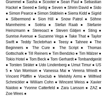
Grammel ● Sasha ● Scooter ● Sean Paul ● Sebastian
Hackel ● Seeed ● Selig ● Seven ● Shirin David ● Sido
● Simon Pearce ● Simon Stäblein ● Sierra Kidd ● Sigrid
● Silbermond ● Sion Hill ● Snow Patrol ● Söhne
Mannheims ● Sotiria ● Stefan Raab ● Stefanie
Heinzmann ● Stereoact ● Steven Gätjen ● Sting ●
Sunrise Avenue ● Suzanne Vega ● Take That ● Taylor
Swift ● Teddy Teclebrhan ● Teesy ● Tahnee ● The
Beginners ● The Cure ● The Script ● Thomas
Gottschalk ● Till Reiners ● Tim Bendzko ● Tim Mälzer ●
Tokio Hotel ● Tom Beck ● Tom Gerhardt ● Tonbandgerät
● Torsten Sträter ● Udo Lindenberg ● Umut Timur ● US
5 ● Van Morrison ● Vanessa Mai ● Verena Wriedt ●
Vincent Pfäfflin ● Voxclub ● Welshly Arms ● Wilfried
Schmickler ● William Cohn ● Wincent Weiss ● Xavier
Naidoo ● Yvonne Catterfeld ● Zara Larsson ● ZAZ ●
Zoe Wees ●