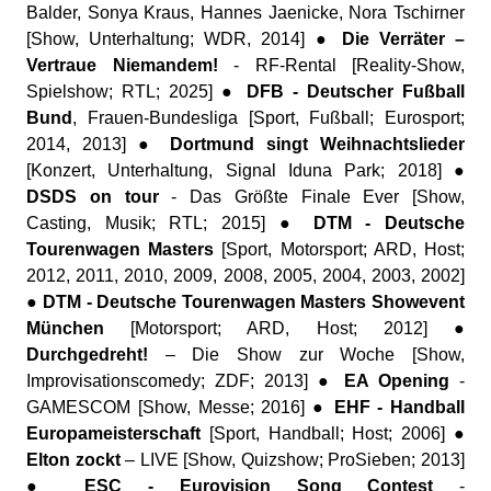
Balder, Sonya Kraus, Hannes Jaenicke, Nora Tschirner
[Show, Unterhaltung; WDR, 2014] ●
Die Verräter –
Vertraue Niemandem!
- RF-Rental [Reality-Show,
Spielshow; RTL; 2025] ●
DFB - Deutscher Fußball
Bund
, Frauen-Bundesliga [Sport, Fußball; Eurosport;
2014, 2013] ●
Dortmund singt Weihnachtslieder
[Konzert, Unterhaltung, Signal Iduna Park; 2018] ●
DSDS on tour
- Das Größte Finale Ever [Show,
Casting, Musik; RTL; 2015] ●
DTM - Deutsche
Tourenwagen Masters
[Sport, Motorsport; ARD, Host;
2012, 2011, 2010, 2009, 2008, 2005, 2004, 2003, 2002]
●
DTM - Deutsche Tourenwagen Masters Showevent
München
[Motorsport; ARD, Host; 2012] ●
Durchgedreht!
– Die Show zur Woche [Show,
Improvisationscomedy; ZDF; 2013] ●
EA Opening
-
GAMESCOM [Show, Messe; 2016] ●
EHF - Handball
Europameisterschaft
[Sport, Handball; Host; 2006] ●
Elton zockt
– LIVE [Show, Quizshow; ProSieben; 2013]
●
ESC - Eurovision Song Contest
-