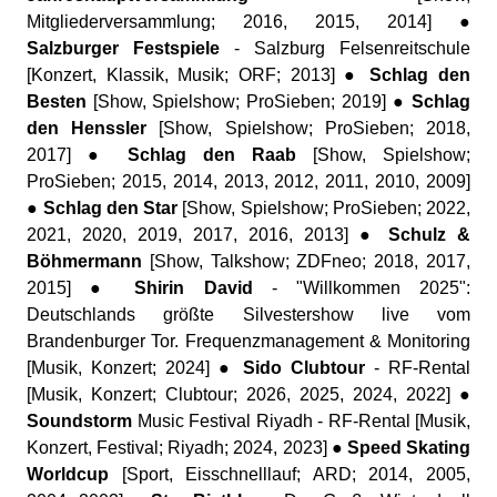
Mitgliederversammlung; 2016, 2015, 2014] ●
Salzburger Festspiele
- Salzburg Felsenreitschule
[Konzert, Klassik, Musik; ORF; 2013] ●
Schlag den
Besten
[Show, Spielshow; ProSieben; 2019] ●
Schlag
den Henssler
[Show, Spielshow; ProSieben; 2018,
2017] ●
Schlag den Raab
[Show, Spielshow;
ProSieben; 2015, 2014, 2013, 2012, 2011, 2010, 2009]
●
Schlag den Star
[Show, Spielshow; ProSieben; 2022,
2021, 2020, 2019, 2017, 2016, 2013] ●
Schulz &
Böhmermann
[Show, Talkshow; ZDFneo; 2018, 2017,
2015] ●
Shirin David
- "Willkommen 2025":
Deutschlands größte Silvestershow live vom
Brandenburger Tor. Frequenzmanagement & Monitoring
[Musik, Konzert; 2024] ●
Sido Clubtour
- RF-Rental
[Musik, Konzert; Clubtour; 2026, 2025, 2024, 2022] ●
Soundstorm
Music Festival Riyadh - RF-Rental [Musik,
Konzert, Festival; Riyadh; 2024, 2023] ●
Speed Skating
Worldcup
[Sport, Eisschnelllauf; ARD; 2014, 2005,