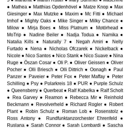
● Mathea ● Matthias Opdenhövel ● Matze Knop ● Max
Giesinger ● Max Mutzke ● Maxim ● Mc Fitti ● Michael
Imhof ● Mighty Oaks ● Mike Singer ● Milky Chance ●
Milow ● Mirja Boes ● Miss Platnum ● Motörhead ●
MoTrip ● Nadine Beiler ● Nadja Todua ● Namika ●
Natalia Kills ● Naturally 7 ● Negah Amiri ● Nelly
Furtado ● Nena ● Nicholas Ofczarek ● Nickelback ●
Nicole ● Nico Santos ● Nico Stank ● Nico Suave ● Nina
Ruge ● Öszan Cosar ● Oli P. ● Oliver Geissen ● Oliver
Pocher ● Olli Briesch ● Olli Dittrich ● Oonagh ● Paul
Panzer ● Paveier ● Peter Fox ● Peter Maffay ● Peter
Schilling ● Psy ● Polarkreis 18 ● PUR ● Purple Schulz
● Queensberry ● Querbeat ● Ralf Kabelka ● Ralf Scholt
● Rea Garvey ● Reamon ● Rebecca Mir ● Reinhold
Beckmann ● Revolverheld ● Richard Rogler ● Robert
Plant ● Robin Schulz ● Roman Lob ● Rosenstolz ●
Ross Antony ● Rundfunktanzorchester Ehrenfeld ●
Ruslana ● Sarah Connor ● Sarah Lombardi ● Sascha