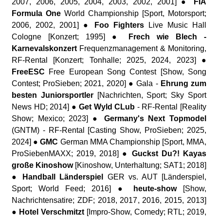
2007, 2006, 2005, 2004, 2003, 2002, 2001] ●
FIA
Formula One
World Championship [Sport, Motorsport;
2006, 2002, 2001] ●
Foo Fighters
Live Music Hall
Cologne [Konzert; 1995] ●
Frech wie Blech -
Karnevalskonzert
Frequenzmanagement & Monitoring,
RF-Rental [Konzert; Tonhalle; 2025, 2024, 2023] ●
FreeESC
Free European Song Contest [Show, Song
Contest; ProSieben; 2021, 2020] ●
Gala -
Ehrung zum
besten Juniorsportler
[Nachrichten, Sport; Sky Sport
News HD; 2014] ●
Get Wyld CLub
- RF-Rental [Reality
Show; Mexico; 2023] ●
Germany's Next Topmodel
(GNTM) - RF-Rental [Casting Show, ProSieben; 2025,
2024] ●
GMC
German MMA Championship [Sport, MMA,
ProSiebenMAXX; 2019, 2018] ●
Guckst Du?! Kayas
große Kinoshow
[Kinoshow, Unterhaltung; SAT1; 2018]
●
Handball Länderspiel
GER vs. AUT [Länderspiel,
Sport; World Feed; 2016] ●
heute-show
[Show,
Nachrichtensatire; ZDF; 2018, 2017, 2016, 2015, 2013]
●
Hotel Verschmitzt
[Impro-Show, Comedy; RTL; 2019,