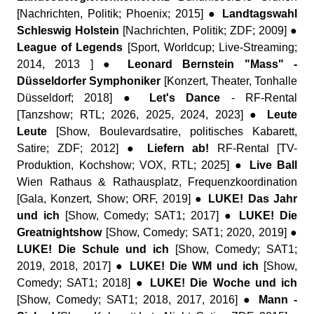
[Nachrichten, Politik; Phoenix; 2015] ●
Landtagswahl
Schleswig Holstein
[Nachrichten, Politik; ZDF; 2009] ●
League of Legends
[Sport, Worldcup; Live-Streaming;
2014, 2013 ] ●
Leonard Bernstein "Mass" -
Düsseldorfer Symphoniker
[Konzert, Theater, Tonhalle
Düsseldorf; 2018] ●
Let's Dance
- RF-Rental
[Tanzshow; RTL; 2026, 2025, 2024, 2023] ●
Leute
Leute
[Show, Boulevardsatire, politisches Kabarett,
Satire; ZDF; 2012] ●
Liefern ab!
RF-Rental [TV-
Produktion, Kochshow; VOX, RTL; 2025] ●
Live Ball
Wien Rathaus & Rathausplatz, Frequenzkoordination
[Gala, Konzert, Show; ORF, 2019] ●
LUKE! Das Jahr
und ich
[Show, Comedy; SAT1; 2017] ●
LUKE! Die
Greatnightshow
[Show, Comedy; SAT1; 2020, 2019] ●
LUKE! Die Schule und ich
[Show, Comedy; SAT1;
2019, 2018, 2017] ●
LUKE! Die WM und ich
[Show,
Comedy; SAT1; 2018] ●
LUKE! Die Woche und ich
[Show, Comedy; SAT1; 2018, 2017, 2016] ●
Mann -