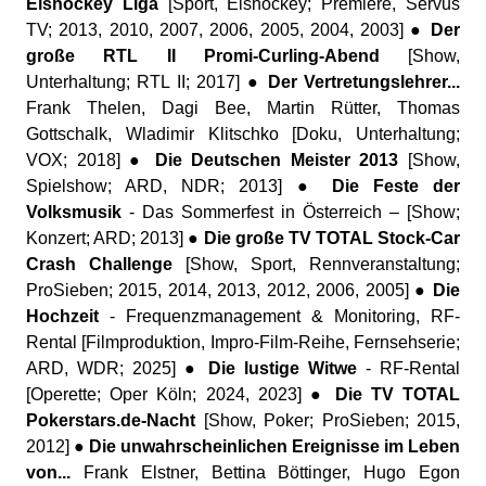
Eishockey Liga
[Sport, Eishockey; Premiere, Servus
TV; 2013, 2010, 2007, 2006, 2005, 2004, 2003] ●
Der
große RTL II Promi-Curling-Abend
[Show,
Unterhaltung; RTL II; 2017] ●
Der Vertretungslehrer...
Frank Thelen, Dagi Bee, Martin Rütter, Thomas
Gottschalk, Wladimir Klitschko [Doku, Unterhaltung;
VOX; 2018] ●
Die Deutschen Meister 2013
[Show,
Spielshow; ARD, NDR; 2013] ●
Die Feste der
Volksmusik
- Das Sommerfest in Österreich – [Show;
Konzert; ARD; 2013] ●
Die große TV TOTAL Stock-Car
Crash Challenge
[Show, Sport, Rennveranstaltung;
ProSieben; 2015, 2014, 2013, 2012, 2006, 2005] ●
Die
Hochzeit
- Frequenzmanagement & Monitoring, RF-
Rental [Filmproduktion, Impro-Film-Reihe, Fernsehserie;
ARD, WDR; 2025] ●
Die lustige Witwe
- RF-Rental
[Operette; Oper Köln; 2024, 2023] ●
Die TV TOTAL
Pokerstars.de-Nacht
[Show, Poker; ProSieben; 2015,
2012] ●
Die unwahrscheinlichen Ereignisse im Leben
von...
Frank Elstner, Bettina Böttinger, Hugo Egon