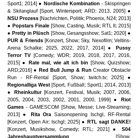
Sport1; 2014] ●
Nordische Kombination
- Skispringen
& Skilanglauf [Sport, Wintersport; ARD; 2013, 2005] ●
NSU Prozess
[Nachrichten, Politik; Phoenix, N24; 2013]
●
Popstars Finale
[Show, Casting, Musik; RTL II; 2015]
●
Pretty in Plüsch
[Show, Gesangsshow; Sat1; 2020] ●
PUR & Friends
[Konzert, Show; Sky, Nexofilm; Veltins-
Arena Schalke; 2025, 2022, 2017, 2014] ●
Pussy
Terror TV
[Comedy; WDR; 2019, 2018, 2017, 2016,
2015] ●
Rate mal, wie alt ich bin
[Show, Quizshow;
ARD;2016] ●
Red Bull Jump & Run
Creator Obstacle
Run - RF-Rental [Sport, Show; twitch.tv; 2025] ●
Regionalliga West
[Sport, Fußball; Sport1; 2014, 2013]
●
Rheinkultur
[Konzert, Festival, Musik; 2007, 2006,
2005, 2004, 2003, 2002, 2001, 2000, 1999] ●
Riot
Games
- GAMESCOM [Show, Messe; Live-Streaming;
2013] ●
Rita Ora
Saisonopening Ischgl, RF-Rental
[Konzert, Open Air; Ischgl; 2025] ●
RTL sagt DANKE!
[Konzert, Musikshow, Comedy; RTL; 2021] ●
S04
Jahreshauptversammlung
[Show,