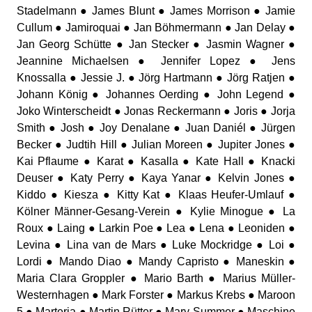
Stadelmann ● James Blunt ● James Morrison ● Jamie
Cullum ● Jamiroquai ● Jan Böhmermann ● Jan Delay ●
Jan Georg Schütte ● Jan Stecker ● Jasmin Wagner ●
Jeannine Michaelsen ● Jennifer Lopez ● Jens
Knossalla ● Jessie J. ● Jörg Hartmann ● Jörg Ratjen ●
Johann König ● Johannes Oerding ● John Legend ●
Joko Winterscheidt ● Jonas Reckermann ● Joris ● Jorja
Smith ● Josh ● Joy Denalane ● Juan Daniél ● Jürgen
Becker ● Judtih Hill ● Julian Moreen ● Jupiter Jones ●
Kai Pflaume ● Karat ● Kasalla ● Kate Hall ● Knacki
Deuser ● Katy Perry ● Kaya Yanar ● Kelvin Jones ●
Kiddo ● Kiesza ● Kitty Kat ● Klaas Heufer-Umlauf ●
Kölner Männer-Gesang-Verein ● Kylie Minogue ● La
Roux ● Laing ● Larkin Poe ● Lea ● Lena ● Leoniden ●
Levina ● Lina van de Mars ● Luke Mockridge ● Loi ●
Lordi ● Mando Diao ● Mandy Capristo ● Maneskin ●
Maria Clara Groppler ● Mario Barth ● Marius Müller-
Westernhagen ● Mark Forster ● Markus Krebs ● Maroon
5 ● Marteria ● Martin Rütter ● Mary Summer ● Maschine