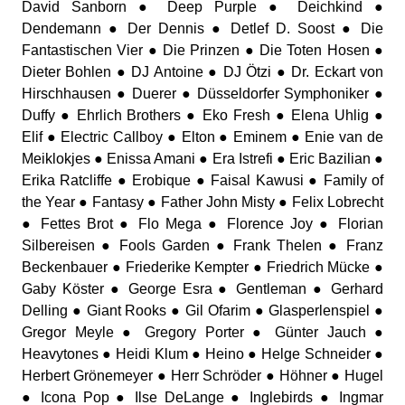
David Sanborn ● Deep Purple ● Deichkind ●
Dendemann ● Der Dennis ● Detlef D. Soost ● Die
Fantastischen Vier ● Die Prinzen ● Die Toten Hosen ●
Dieter Bohlen ● DJ Antoine ● DJ Ötzi ● Dr. Eckart von
Hirschhausen ● Duerer ● Düsseldorfer Symphoniker ●
Duffy ● Ehrlich Brothers ● Eko Fresh ● Elena Uhlig ●
Elif ● Electric Callboy ● Elton ● Eminem ● Enie van de
Meiklokjes ● Enissa Amani ● Era Istrefi ● Eric Bazilian ●
Erika Ratcliffe ● Erobique ● Faisal Kawusi ● Family of
the Year ● Fantasy ● Father John Misty ● Felix Lobrecht
● Fettes Brot ● Flo Mega ● Florence Joy ● Florian
Silbereisen ● Fools Garden ● Frank Thelen ● Franz
Beckenbauer ● Friederike Kempter ● Friedrich Mücke ●
Gaby Köster ● George Esra ● Gentleman ● Gerhard
Delling ● Giant Rooks ● Gil Ofarim ● Glasperlenspiel ●
Gregor Meyle ● Gregory Porter ● Günter Jauch ●
Heavytones ● Heidi Klum ● Heino ● Helge Schneider ●
Herbert Grönemeyer ● Herr Schröder ● Höhner ● Hugel
● Icona Pop ● Ilse DeLange ● Inglebirds ● Ingmar