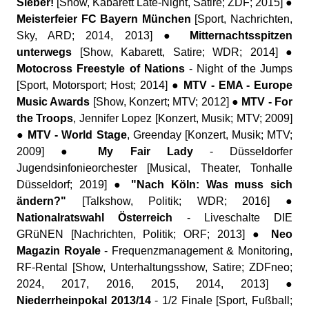
Sieber!
[Show, Kabarett Late-Night, Satire; ZDF; 2015] ●
Meisterfeier FC Bayern München
[Sport, Nachrichten,
Sky, ARD; 2014, 2013] ●
Mitternachtsspitzen
unterwegs
[Show, Kabarett, Satire; WDR; 2014] ●
Motocross Freestyle of Nations
- Night of the Jumps
[Sport, Motorsport; Host; 2014] ●
MTV - EMA - Europe
Music Awards
[Show, Konzert; MTV; 2012] ●
MTV - For
the Troops
, Jennifer Lopez [Konzert, Musik; MTV; 2009]
●
MTV - World Stage
, Greenday [Konzert, Musik; MTV;
2009] ●
My Fair Lady
- Düsseldorfer
Jugendsinfonieorchester [Musical, Theater, Tonhalle
Düsseldorf; 2019] ●
"Nach Köln: Was muss sich
ändern?"
[Talkshow, Politik; WDR; 2016] ●
Nationalratswahl Österreich
- Liveschalte DIE
GRüNEN [Nachrichten, Politik; ORF; 2013] ●
Neo
Magazin Royale
- Frequenzmanagement & Monitoring,
RF-Rental [Show, Unterhaltungsshow, Satire; ZDFneo;
2024, 2017, 2016, 2015, 2014, 2013] ●
Niederrheinpokal 2013/14
- 1/2 Finale [Sport, Fußball;