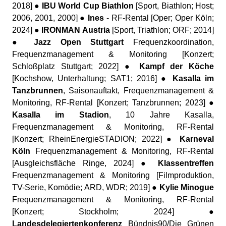
2018] ●
IBU World Cup Biathlon
[Sport, Biathlon; Host;
2006, 2001, 2000] ●
Ines
- RF-Rental [Oper; Oper Köln;
2024] ●
IRONMAN Austria
[Sport, Triathlon; ORF; 2014]
●
Jazz Open Stuttgart
Frequenzkoordination,
Frequenzmanagement & Monitoring [Konzert;
Schloßplatz Stuttgart; 2022] ●
Kampf der Köche
[Kochshow, Unterhaltung; SAT1; 2016] ●
Kasalla im
Tanzbrunnen
, Saisonauftakt, Frequenzmanagement &
Monitoring, RF-Rental [Konzert; Tanzbrunnen; 2023] ●
Kasalla im Stadion
, 10 Jahre Kasalla,
Frequenzmanagement & Monitoring, RF-Rental
[Konzert; RheinEnergieSTADION; 2022] ●
Karneval
Köln
Frequenzmanagement & Monitoring, RF-Rental
[Ausgleichsfläche Ringe, 2024] ●
Klassentreffen
Frequenzmanagement & Monitoring [Filmproduktion,
TV-Serie, Komödie; ARD, WDR; 2019] ●
Kylie Minogue
Frequenzmanagement & Monitoring, RF-Rental
[Konzert; Stockholm; 2024] ●
Landesdelegiertenkonferenz
Bündnis90/Die Grünen