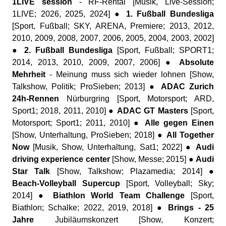
1LIVE session
- RF-Rental [Musik, Live-Session;
1LIVE; 2026, 2025, 2024] ●
1. Fußball Bundesliga
[Sport, Fußball; SKY, ARENA, Premiere; 2013, 2012,
2010, 2009, 2008, 2007, 2006, 2005, 2004, 2003, 2002]
●
2. Fußball Bundesliga
[Sport, Fußball; SPORT1;
2014, 2013, 2010, 2009, 2007, 2006] ●
Absolute
Mehrheit
- Meinung muss sich wieder lohnen [Show,
Talkshow, Politik; ProSieben; 2013] ●
ADAC Zurich
24h-Rennen
Nürburgring [Sport, Motorsport; ARD,
Sport1; 2018, 2011, 2010] ●
ADAC GT Masters
[Sport,
Motorsport; Sport1; 2011, 2010] ●
Alle gegen Einen
[Show, Unterhaltung, ProSieben; 2018] ●
All Together
Now
[Musik, Show, Unterhaltung, Sat1; 2022] ●
Audi
driving experience center
[Show, Messe; 2015] ●
Audi
Star Talk
[Show, Talkshow; Plazamedia; 2014] ●
Beach-Volleyball Supercup
[Sport, Volleyball; Sky;
2014] ●
Biathlon World Team Challenge
[Sport,
Biathlon; Schalke; 2022, 2019, 2018] ●
Brings - 25
Jahre
Jubiläumskonzert [Show, Konzert;