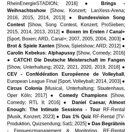
RheinEnergieSTADION; 2016] ●
Brings -
Weihnachtsshow
[Show, Konzert; LanXess-Arena;
2016, 2015, 2014, 2013] ●
Bundesvision Song
Contest
[Show, Song Contest, Konzert; ProSieben;
2015, 2014, 2013, 2012] ●
Boxen im Ersten / Canal+
[Sport, Boxen; ARD, Canal+; 2007, 2005, 2004, 2003] ●
Brot & Spiele Xanten
[Show, Spielshow; ARD; 2012] ●
Carolin Kebekus: Alphapussy
[Show, Comedy; 2016]
●
CATCH! Die Deutsche Meisterschaft im Fangen
[Show, Unterhaltung; 2022, 2021, 2020, 2019, 2018] ●
CEV - Confédération Européenne de Volleyball
,
European League Final [Sport, Volleyball; 2014, 2003] ●
Circus Colonia
[Musical, Unterhaltung; Staatenhaus,
Oper Köln; 2017] ●
Comedy Champions
[Show,
Comedy; RTL II; 2016] ●
Daniel Caesar, Almost
Enough: The Intimate Sessions - Tour
RF-Rental
[Musik, Konzert; 2023] ●
Das 1% Quiz
RF-Rental [TV-
Produktion, Quizsendung; Sat1; 2025] ●
Das Begräbnis
- Frequenzmanagement & Monitoring, RF-Rental