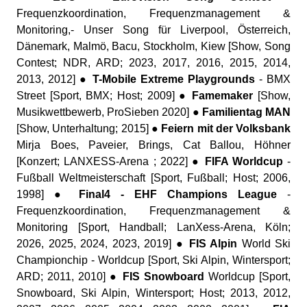
Frequenzkoordination, Frequenzmanagement &
Monitoring,- Unser Song für Liverpool, Österreich,
Dänemark, Malmö, Bacu, Stockholm, Kiew [Show, Song
Contest; NDR, ARD; 2023, 2017, 2016, 2015, 2014,
2013, 2012] ●
T-Mobile Extreme Playgrounds
- BMX
Street [Sport, BMX; Host; 2009] ●
Famemaker
[Show,
Musikwettbewerb, ProSieben 2020] ●
Familientag MAN
[Show, Unterhaltung; 2015] ●
Feiern mit der Volksbank
Mirja Boes, Paveier, Brings, Cat Ballou, Höhner
[Konzert; LANXESS-Arena ; 2022] ●
FIFA Worldcup
-
Fußball Weltmeisterschaft [Sport, Fußball; Host; 2006,
1998] ●
Final4 - EHF Champions League
-
Frequenzkoordination, Frequenzmanagement &
Monitoring [Sport, Handball; LanXess-Arena, Köln;
2026, 2025, 2024, 2023, 2019] ●
FIS Alpin
World Ski
Championchip - Worldcup [Sport, Ski Alpin, Wintersport;
ARD; 2011, 2010] ●
FIS Snowboard
Worldcup [Sport,
Snowboard, Ski Alpin, Wintersport; Host; 2013, 2012,