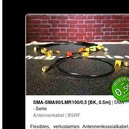
mie
inkl. 
ab
,5
0
Stk
SMA-SMA90/LMR100/0.5 [BK, 0.5m]
| SMA
- Serie
Antennenkabel | BSRF
Flexibles, verlustarmes Antennenkoaxialkabel