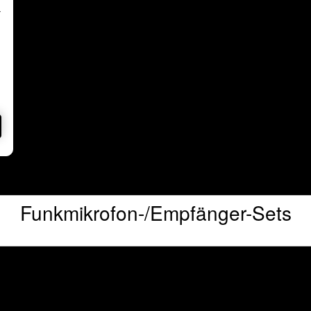
-
-
n
e
n
,
u
Funkmikrofon-/Empfänger-Sets
]