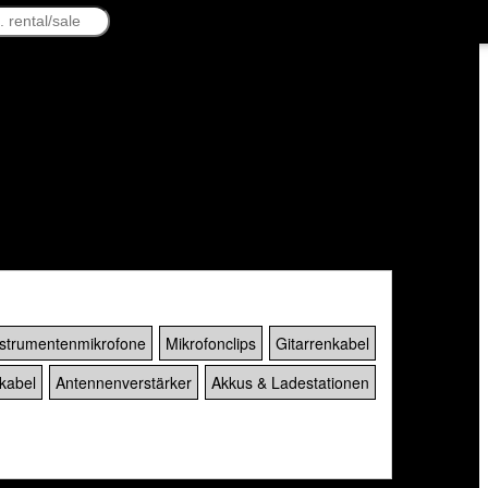
nstrumentenmikrofone
Mikrofonclips
Gitarrenkabel
kabel
Antennenverstärker
Akkus & Ladestationen