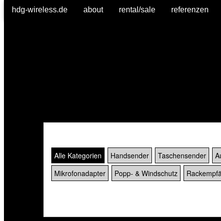
hdg-wireless.de
about
rental/sale
referenzen
Alle Kategorien
Handsender
Taschensender
A
Mikrofonadapter
Popp- & Windschutz
Rackempfä