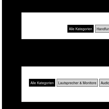
Alle Kategorien
Handfun
Der Datensatz ist nicht vorhanden! [SQL_MIC_572
Alle Kategorien
Lautsprecher & Monitore
Audio