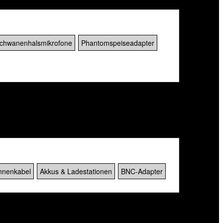
chwanenhalsmikrofone
Phantomspeiseadapter
nnenkabel
Akkus & Ladestationen
BNC-Adapter