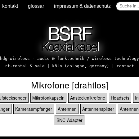
kontakt
glossar
impressum & datenschutz
BSRF
Koaxialkabel
hdg-wireless - audio & funktechnik / wireless technology
rf-rental & sale | köln (cologne, germany) |
contact
Mikrofone [drahtlos]
ufstecksender
Mikrofonkapseln
Ansteckmikrofone
Headsets
I
nger
Kameraempfänger
Antennen
Antennensplitter
Antennen
BNC-Adapter