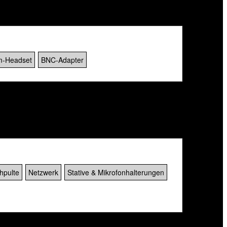
m-Headset
BNC-Adapter
hpulte
Netzwerk
Stative & Mikrofonhalterungen