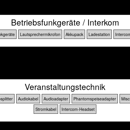
Betriebsfunkgeräte / Interkom
kgeräte
Lautsprechermikrofon
Akkupack
Ladestation
Interco
]
Veranstaltungstechnik
splitter
Audiokabel
Audioadapter
Phantomspeiseadapter
Misc
Stromkabel
Intercom-Headset