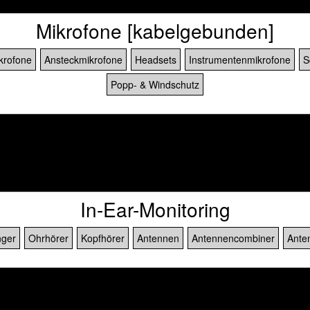
Mikrofone [kabelgebunden]
krofone
Ansteckmikrofone
Headsets
Instrumentenmikrofone
S
Popp- & Windschutz
]
In-Ear-Monitoring
ger
Ohrhörer
Kopfhörer
Antennen
Antennencombiner
Ante
]