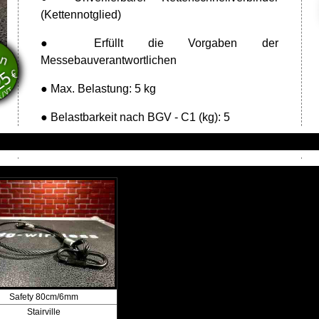
(Kettennotglied)
● Erfüllt die Vorgaben der
ten
MwSt.
Messebauverantwortlichen
€
25
● Max. Belastung: 5 kg
k/VT
● Belastbarkeit nach BGV - C1 (kg): 5
Safety 80cm/6mm
Stairville