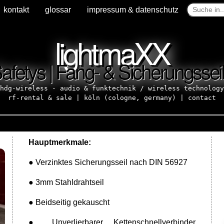
kontakt
kontakt
glossar
glossar
impressum & datenschutz
impressum & datenschutz
lightmaXX
afetys | Fang- & Sicherungssei
hdg-wireless - audio & funktechnik / wireless technology
rf-rental & sale | köln (cologne, germany) |
contact
Hauptmerkmale:
● Verzinktes Sicherungsseil nach DIN 56927
● 3mm Stahldrahtseil
● Beidseitig gekauscht
● Unverlierbarer Kettenschnellverbinder