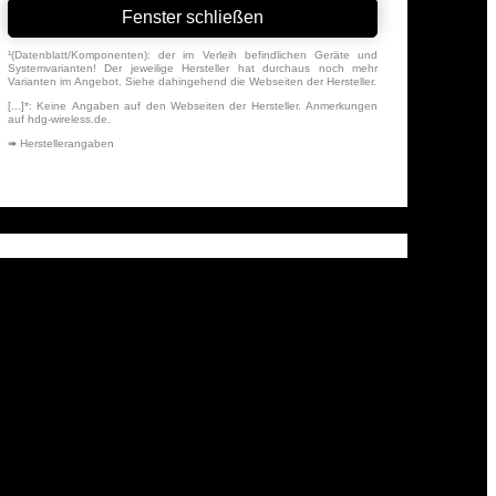
Fenster schließen
¹(Datenblatt/Komponenten): der im Verleih befindlichen Geräte und
Systemvarianten! Der jeweilige Hersteller hat durchaus noch mehr
Varianten im Angebot. Siehe dahingehend die Webseiten der Hersteller.
[...]*: Keine Angaben auf den Webseiten der Hersteller. Anmerkungen
auf hdg-wireless.de.
➠ Herstellerangaben