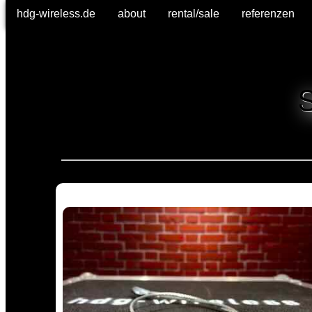
hdg-wireless.de
hdg-wireless.de
about
about
rental/sale
rental/sale
referenzen
referenzen
S