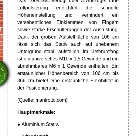
Das 1004BAC verfügt über 3 Auszüge. Eine
Luftpolsterung erleichtert die schnelle
Höheneinstellung und verhindert ein
versehentliches Einklemmen von Fingern
sowie starke Erschütterungen der Ausrüstung.
Dank der großen Aufstellfläche von 106 cm
lässt sich das Stativ auch auf unebenem
Untergrund stabil aufstellen. Im Lieferumfang
en
ist ein universelles M10 x 1,5 Gewinde und ein
wSt.
abnehmbares M6 x 1 Gewinde enthalten. Ein
€
7
erstaunlicher Höhenbereich von 106 cm bis
VT
366 cm bietet eine erstaunliche Flexibilität in
der Positionierung.
(Quelle:
manfrotto.com)
Hauptmerkmale:
● Aluminium Stativ.