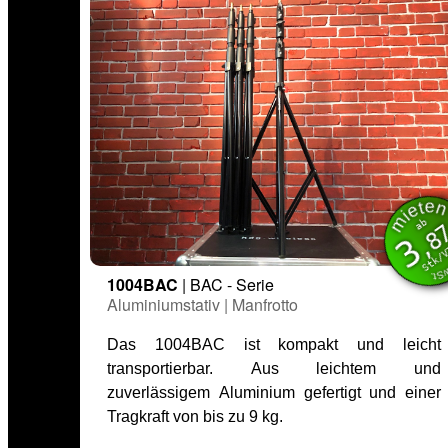
miet
inkl. M
ab
,8
3
Stk/
1004BAC
| BAC - Serie
Aluminiumstativ | Manfrotto
Das 1004BAC ist kompakt und leicht
transportierbar. Aus leichtem und
zuverlässigem Aluminium gefertigt und einer
Tragkraft von bis zu 9 kg.