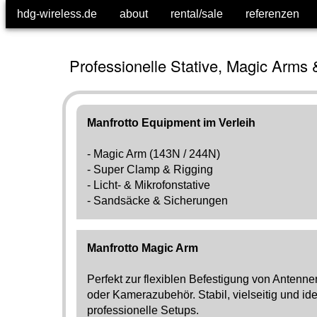
hdg-wireless.de
hdg-wireless.de
about
about
rental/sale
rental/sale
referenzen
referenzen
Professionelle Stative, Magic Arms
Manfrotto Equipment im Verleih
- Magic Arm (143N / 244N)
- Super Clamp & Rigging
- Licht- & Mikrofonstative
- Sandsäcke & Sicherungen
Manfrotto Magic Arm
Perfekt zur flexiblen Befestigung von Antenne
oder Kamerazubehör. Stabil, vielseitig und ide
professionelle Setups.