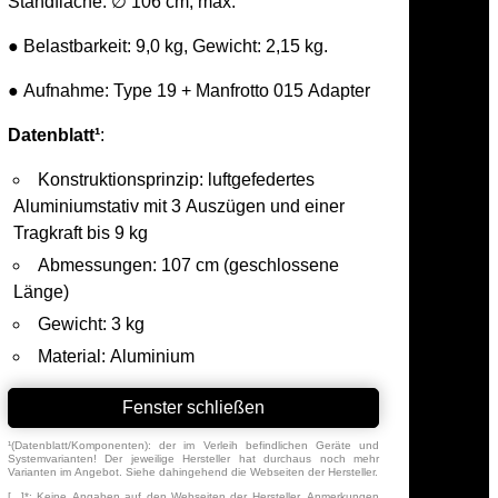
Standfläche: ∅ 106 cm, max.
● Belastbarkeit: 9,0 kg, Gewicht: 2,15 kg.
● Aufnahme: Type 19 + Manfrotto 015 Adapter
Datenblatt¹
:
Konstruktionsprinzip: luftgefedertes
Aluminiumstativ mit 3 Auszügen und einer
Tragkraft bis 9 kg
Abmessungen: 107 cm (geschlossene
Länge)
Gewicht: 3 kg
Material: Aluminium
Fenster schließen
¹(Datenblatt/Komponenten): der im Verleih befindlichen Geräte und
Systemvarianten! Der jeweilige Hersteller hat durchaus noch mehr
Varianten im Angebot. Siehe dahingehend die Webseiten der Hersteller.
[...]*: Keine Angaben auf den Webseiten der Hersteller. Anmerkungen