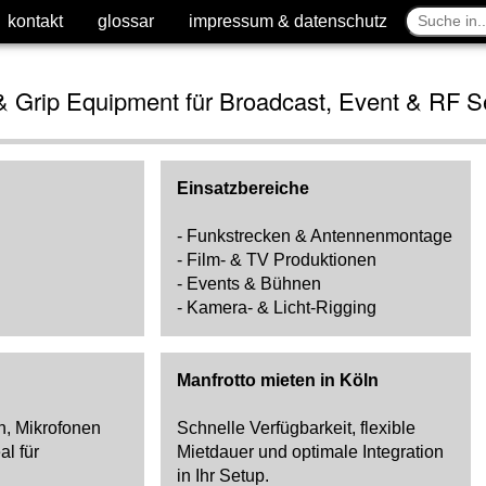
kontakt
kontakt
glossar
glossar
impressum & datenschutz
impressum & datenschutz
 & Grip Equipment für Broadcast, Event & RF S
Einsatzbereiche
- Funkstrecken & Antennenmontage
- Film- & TV Produktionen
- Events & Bühnen
- Kamera- & Licht-Rigging
Manfrotto mieten in Köln
n, Mikrofonen
Schnelle Verfügbarkeit, flexible
al für
Mietdauer und optimale Integration
in Ihr Setup.