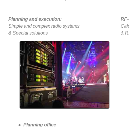
Planning and execution:
RF−
Simple and complex radio systems
Calc
& Special solutions
& R
●
Planning office