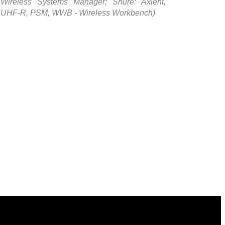
Wireless Systems Manager; Shure: Axient,
UHF-R, PSM, WWB - Wireless Workbench)