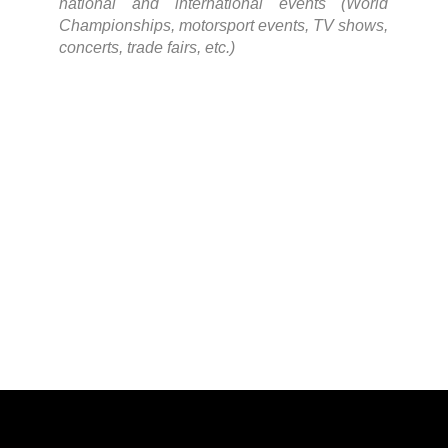
national and international events (World
Championships, motorsport events, TV shows,
concerts, trade fairs, etc.)