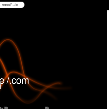
e /.com
l