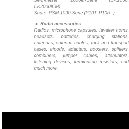
Sennheiser: 2000er-Serie (SR2050,
EK2000IEM)
Shure: PSM-1000-Serie (P10T, P10R+)
●
Radio accessories
Radios, microphone capsules, lavalier horns,
headsets, batteries, charging stations,
antennas, antenna cables, rack and transport
cases, tripods, adapters, boosters, splitters,
combiners, jumper cables, attenuators,
listening devices, terminating resistors, and
much more.