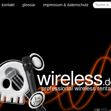
kontakt
glossar
impressum & datenschutz
wireless
.d
professional wireless renta
Est.
1995