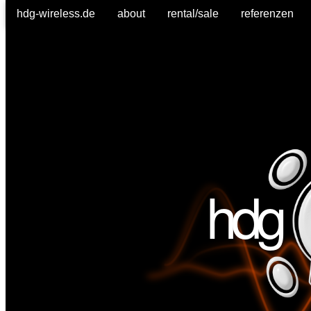
hdg-wireless.de
about
rental/sale
referenzen
hdg