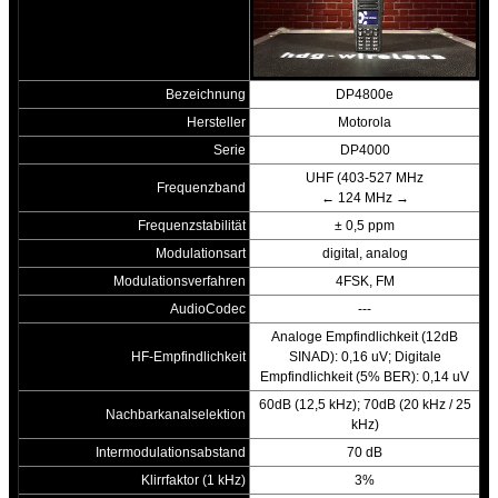
Bezeichnung
DP4800e
Hersteller
Motorola
Serie
DP4000
UHF (403-527 MHz
Frequenzband
← 124 MHz →
Frequenzstabilität
± 0,5 ppm
Modulationsart
digital, analog
Modulationsverfahren
4FSK, FM
AudioCodec
---
Analoge Empfindlichkeit (12dB
HF-Empfindlichkeit
SINAD): 0,16 uV; Digitale
Empfindlichkeit (5% BER): 0,14 uV
60dB (12,5 kHz); 70dB (20 kHz / 25
Nachbarkanalselektion
kHz)
Intermodulationsabstand
70 dB
Klirrfaktor (1 kHz)
3%