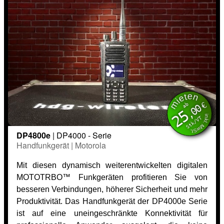
mieten
inkl. MwSt.
€
ab
,00
25
Stk/VT
DP4800e
| DP4000 - Serie
Handfunkgerät | Motorola
Mit diesen dynamisch weiterentwickelten digitalen
MOTOTRBO™ Funkgeräten profitieren Sie von
besseren Verbindungen, höherer Sicherheit und mehr
Produktivität. Das Handfunkgerät der DP4000e Serie
ist auf eine uneingeschränkte Konnektivität für