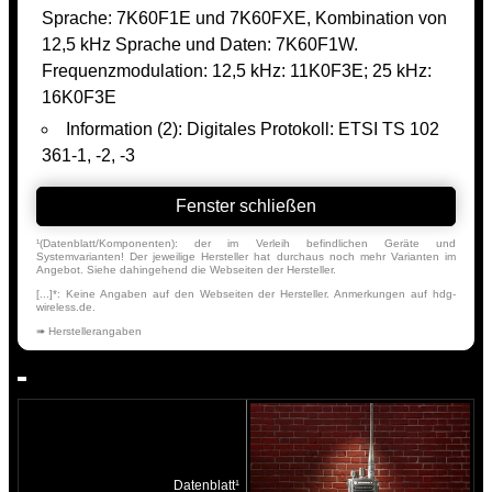
Sprache: 7K60F1E und 7K60FXE, Kombination von
12,5 kHz Sprache und Daten: 7K60F1W.
Frequenzmodulation: 12,5 kHz: 11K0F3E; 25 kHz:
16K0F3E
Information (2): Digitales Protokoll: ETSI TS 102
361-1, -2, -3
Fenster schließen
¹(Datenblatt/Komponenten): der im Verleih befindlichen Geräte und
Systemvarianten! Der jeweilige Hersteller hat durchaus noch mehr Varianten im
Angebot. Siehe dahingehend die Webseiten der Hersteller.
[...]*: Keine Angaben auf den Webseiten der Hersteller. Anmerkungen auf hdg-
wireless.de.
➠ Herstellerangaben
Datenblatt¹