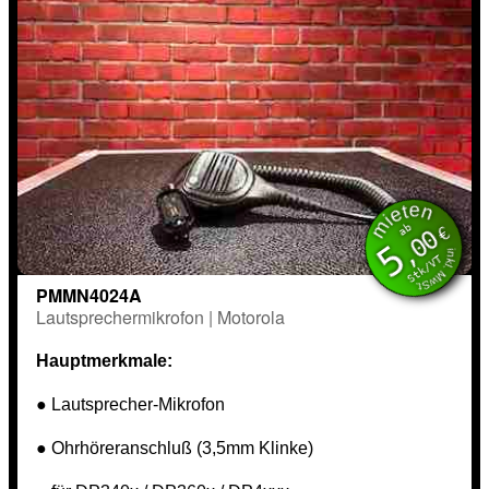
mieten
inkl. MwSt.
ab
€
,00
5
Stk/VT
PMMN4024A
Lautsprechermikrofon | Motorola
Hauptmerkmale:
● Lautsprecher-Mikrofon
● Ohrhöreranschluß (3,5mm Klinke)