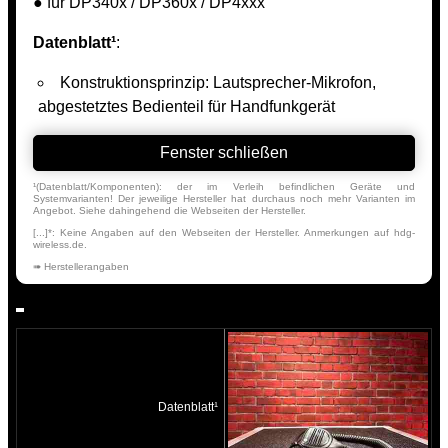
● für DP340x / DP360x / DP4xxx
Datenblatt¹
:
Konstruktionsprinzip: Lautsprecher-Mikrofon,
abgestetztes Bedienteil für Handfunkgerät
Fenster schließen
¹(Datenblatt/Komponenten): der im Verleih befindlichen Geräte und
Systemvarianten! Der jeweilige Hersteller hat durchaus noch mehr Varianten im
Angebot. Siehe dahingehend die Webseiten der Hersteller.
[...]*: Keine Angaben auf den Webseiten der Hersteller. Anmerkungen auf hdg-
wireless.de.
➠ Herstellerangaben
Datenblatt¹