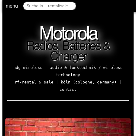
menu
menu
Motorola
Radios, Batteries &
Charger
hdg-wireless - audio & funktechnik / wireless
technology
rf-rental & sale | köln (cologne, germany) |
contact