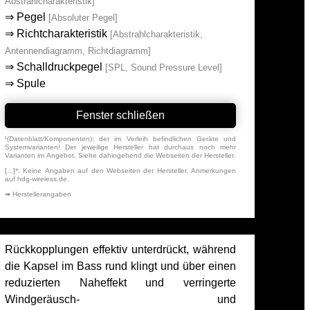
Abstrahlcharakteristik]
⇒
Pegel
[Absoluter Pegel]
⇒
Richtcharakteristik
[Abstrahlcharakteristik,
Antennendiagramm, Richtdiagramm]
⇒
Schalldruckpegel
[SPL, Sound Pressure Level]
⇒
Spule
Fenster schließen
¹(Datenblatt/Komponenten): der im Verleih befindlichen Geräte und
Systemvarianten! Der jeweilige Hersteller hat durchaus noch mehr
Varianten im Angebot. Siehe dahingehend die Webseiten der Hersteller.
[...]*: Keine Angaben auf den Webseiten der Hersteller. Anmerkungen
auf hdg-wireless.de.
➠ Herstellerangaben
Rückkopplungen effektiv unterdrückt, während
die Kapsel im Bass rund klingt und über einen
reduzierten Naheffekt und verringerte
Windgeräusch- und