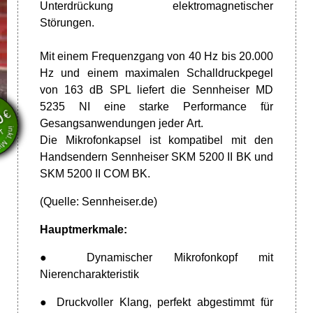
Unterdrückung elektromagnetischer
Störungen.
Mit einem Frequenzgang von 40 Hz bis 20.000
Hz und einem maximalen Schalldruckpegel
en
von 163 dB SPL liefert die Sennheiser MD
wSt.
5235 NI eine starke Performance für
€
0
Gesangsanwendungen jeder Art.
VT
Die Mikrofonkapsel ist kompatibel mit den
Handsendern Sennheiser SKM 5200 II BK und
SKM 5200 II COM BK.
(Quelle:
Sennheiser.de)
Hauptmerkmale:
● Dynamischer Mikrofonkopf mit
Nierencharakteristik
● Druckvoller Klang, perfekt abgestimmt für