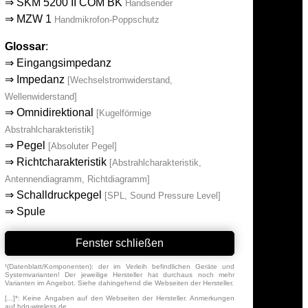
⇒
SKM 5200 II COM BK
Handsender
⇒
MZW 1
Handmikrofon-Poppschutz
Glossar
:
⇒
Eingangsimpedanz
⇒
Impedanz
[Wechselstromwiderstand,
Wellenwiderstand]
⇒
Omnidirektional
[Kugelförmige
Abstrahlcharakteristik]
⇒
Pegel
[Absoluter Pegel]
⇒
Richtcharakteristik
[Abstrahlcharakteristik,
Antennendiagramm, Richtdiagramm]
⇒
Schalldruckpegel
[SPL, Sound Pressure Level]
⇒
Spule
Fenster schließen
¹(Datenblatt/Komponenten): der im Verleih befindlichen Geräte und
Systemvarianten! Der jeweilige Hersteller hat durchaus noch mehr
Varianten im Angebot. Siehe dahingehend die Webseiten der Hersteller.
[...]*: Keine Angaben auf den Webseiten der Hersteller. Anmerkungen
auf hdg-wireless.de.