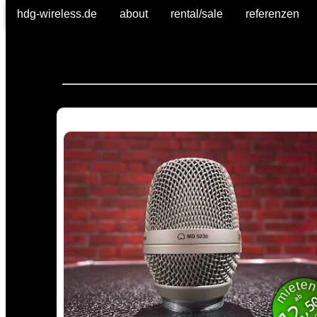
hdg-wireless.de
about
rental/sale
referenzen
miet
inkl. M
ab
,5