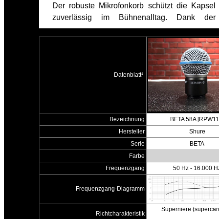
Der robuste Mikrofonkorb schützt die Kapsel
zuverlässig im Bühnenalltag. Dank der
Datenblatt¹
Bezeichnung
BETA 58A [RPW11
Hersteller
Shure
Serie
BETA
Farbe
Frequenzgang
50 Hz - 16.000 H
Frequenzgang-Diagramm
Superniere (supercar
Richtcharakteristik