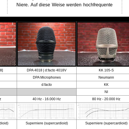
Niere. Auf diese Weise werden hochfrequente
8]
DPA 4018 | d:facto 4018V
KK 105-S
DPA Microphones
Neumann
d:facto
KK
NI
z
40 Hz - 16.000 Hz
80 Hz - 20.000 Hz
dioid)
Superniere (supercardioid)
Superniere (supercardioid)