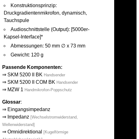
Konstruktionsprinzip:
Druckgradientenmikrofon, dynamisch,
Tauchspule
Audioschnittstelle (Output): [5000er-
Kapsel-Interface]*
Abmessungen: 50 mm ∅ x 73 mm
Gewicht: 120 g
Passende Komponenten:
⇒
SKM 5200 II BK
Handsender
⇒
SKM 5200 II COM BK
Handsender
⇒
MZW 1
Handmikrofon-Poppschutz
Glossar
:
⇒
Eingangsimpedanz
⇒
Impedanz
[Wechselstromwiderstand,
Wellenwiderstand]
⇒
Omnidirektional
[Kugelförmige