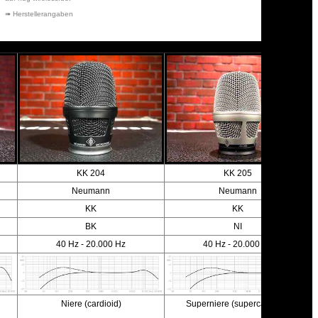
➠ Herstellerangaben
KK 204
KK 205
Neumann
Neumann
KK
KK
BK
NI
40 Hz - 20.000 Hz
40 Hz - 20.000 Hz
Niere (cardioid)
Superniere (supercardioid)