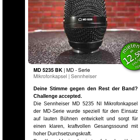
miet
inkl. M
ab
,5
12
Stk/
MD 5235 BK
| MD - Serie
Mikrofonkapsel | Sennheiser
Deine Stimme gegen den Rest der Band?
Challenge accepted.
Die Sennheiser MD 5235 NI Mikrofonkapsel
der MD-Serie wurde speziell für den Einsatz
auf lauten Bühnen entwickelt und sorgt für
einen klaren, kraftvollen Gesangssound mit
hoher Durchsetzungskraft.