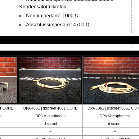
Kondensatormikrofon
Nennimpedanz: 1000 Ω
Abschlussimpedanz: 4700 Ω
061 CORE
DPA 4061 | d:screet 4061 CORE
DPA 6061 | d:screet 6061 CO
s
DPA Microphones
DPA Microphones
d:screet
d:screet
F
F