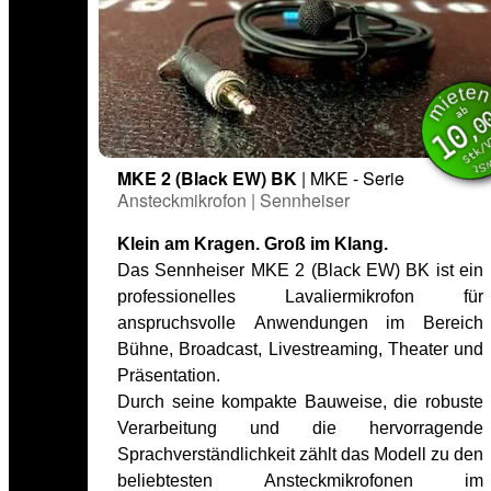
miet
inkl. M
ab
,0
10
Stk/
MKE 2 (Black EW) BK
| MKE - Serie
Ansteckmikrofon | Sennheiser
Klein am Kragen. Groß im Klang.
Das Sennheiser MKE 2 (Black EW) BK ist ein
professionelles Lavaliermikrofon für
anspruchsvolle Anwendungen im Bereich
Bühne, Broadcast, Livestreaming, Theater und
Präsentation.
Durch seine kompakte Bauweise, die robuste
Verarbeitung und die hervorragende
Sprachverständlichkeit zählt das Modell zu den
beliebtesten Ansteckmikrofonen im