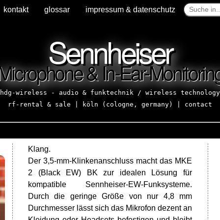
kontakt
glossar
impressum & datenschutz
Sennheiser
Microphone & In-Ear-Monitorin
hdg-wireless - audio & funktechnik / wireless technology
rf-rental & sale | köln (cologne, germany) |
contact
Klang.
Der 3,5-mm-Klinkenanschluss macht das MKE
2 (Black EW) BK zur idealen Lösung für
kompatible Sennheiser-EW-Funksysteme.
Durch die geringe Größe von nur 4,8 mm
Durchmesser lässt sich das Mikrofon dezent an
Kleidung oder Headsets befestigen und bleibt