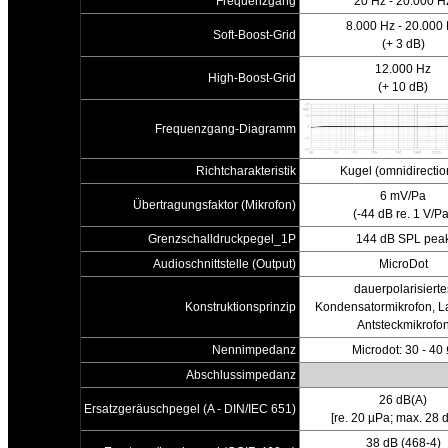
Frequenzgang
20 Hz - 20.000 H
8.000 Hz - 20.000
Soft-Boost-Grid
(+ 3 dB)
12.000 Hz
High-Boost-Grid
(+ 10 dB)
Frequenzgang-Diagramm
Richtcharakteristik
Kugel (omnidirectio
6 mV/Pa
Übertragungsfaktor (Mikrofon)
(-44 dB re. 1 V/Pa
Grenzschalldruckpegel_1P
144 dB SPL pea
Audioschnittstelle (Output)
MicroDot
dauerpolarisierte
Konstruktionsprinzip
Kondensatormikrofon, Lav
Antsteckmikrofo
Nennimpedanz
Microdot: 30 - 40
Abschlussimpedanz
26 dB(A)
Ersatzgeräuschpegel (A - DIN/IEC 651)
[re. 20 µPa; max. 28 
38 dB (468-4)