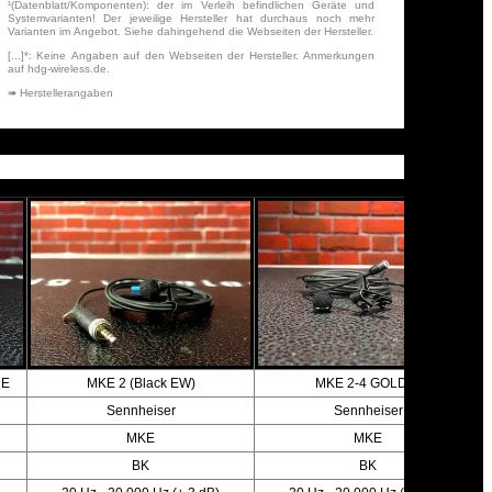
¹(Datenblatt/Komponenten): der im Verleih befindlichen Geräte und
Systemvarianten! Der jeweilige Hersteller hat durchaus noch mehr
Varianten im Angebot. Siehe dahingehend die Webseiten der Hersteller.
[...]*: Keine Angaben auf den Webseiten der Hersteller. Anmerkungen
auf hdg-wireless.de.
➠ Herstellerangaben
RE
MKE 2 (Black EW)
MKE 2-4 GOLD-C
Sennheiser
Sennheiser
MKE
MKE
BK
BK