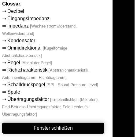
Glossar
:
⇒
Dezibel
⇒
Eingangsimpedanz
⇒
Impedanz
[Wechselstromwiderstand,
Wellenwiderstand]
⇒
Kondensator
⇒
Omnidirektional
[Kugelförmige
Abstrahlcharakteristik]
⇒
Pegel
[Absoluter Pegel]
⇒
Richtcharakteristik
[Abstrahlcharakteristik,
Antennendiagramm, Richtdiagramm]
⇒
Schalldruckpegel
[SPL, Sound Pressure Level]
⇒
Spule
⇒
Übertragungsfaktor
[Empfindlichkeit (Mikrofon),
Feld-Betriebs-Übertragungsfaktor, Feld-Leerlaufs-
Übertragungsfaktor]
Fenster schließen