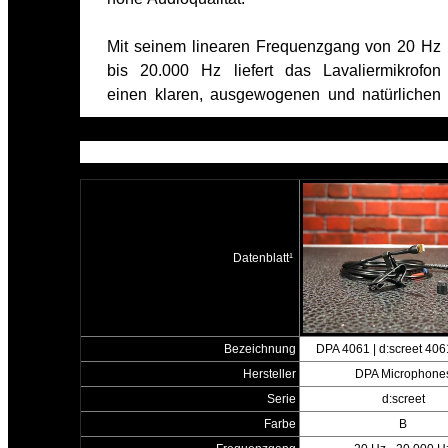
Mit seinem linearen Frequenzgang von 20 Hz
bis 20.000 Hz liefert das Lavaliermikrofon
einen klaren, ausgewogenen und natürlichen
Datenblatt¹
Bezeichnung
DPA 4061 | d:screet 4
Hersteller
DPA Microphone
Serie
d:screet
Farbe
B