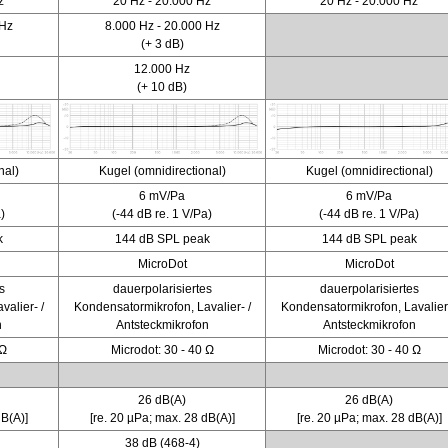
z
20 Hz - 20.000 Hz
20 Hz - 20.000 Hz
 Hz
8.000 Hz - 20.000 Hz
(+ 3 dB)
12.000 Hz
(+ 10 dB)
nal)
Kugel (omnidirectional)
Kugel (omnidirectional)
6 mV/Pa
6 mV/Pa
)
(-44 dB re. 1 V/Pa)
(-44 dB re. 1 V/Pa)
k
144 dB SPL peak
144 dB SPL peak
MicroDot
MicroDot
s
dauerpolarisiertes
dauerpolarisiertes
alier- /
Kondensatormikrofon, Lavalier- /
Kondensatormikrofon, Lavalier-
n
Antsteckmikrofon
Antsteckmikrofon
 Ω
Microdot: 30 - 40 Ω
Microdot: 30 - 40 Ω
26 dB(A)
26 dB(A)
dB(A)]
[re. 20 µPa; max. 28 dB(A)]
[re. 20 µPa; max. 28 dB(A)]
38 dB (468-4)