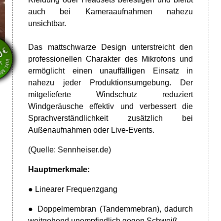
auch bei Kameraaufnahmen nahezu
unsichtbar.
en
wSt.
Das mattschwarze Design unterstreicht den
€
0
professionellen Charakter des Mikrofons und
VT
ermöglicht einen unauffälligen Einsatz in
nahezu jeder Produktionsumgebung. Der
mitgelieferte Windschutz reduziert
Windgeräusche effektiv und verbessert die
Sprachverständlichkeit zusätzlich bei
Außenaufnahmen oder Live-Events.
(Quelle:
Sennheiser.de)
Hauptmerkmale:
● Linearer Frequenzgang
● Doppelmembran (Tandemmebran), dadurch
weitgehend unempfindlich gegen Schweiß