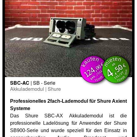
kaufen
mieten
inkl. MwSt.
inkl. MwSt.
€
ab
€
,50
,00
124
4
geb./Stk
Stk/VT
SBC-AC
| SB - Serie
Akkulademodul | Shure
Professionelles 2fach-Lademodul für Shure Axient
Systeme
Das Shure SBC-AX Akkulademodul ist die
professionelle Ladelösung für Anwender der Shure
SB900-Serie und wurde speziell für den Einsatz in