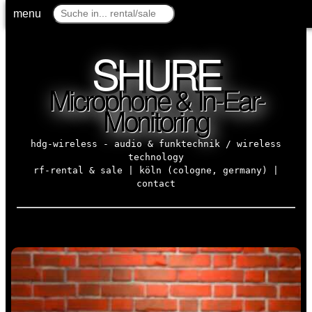
menu
menu
SHURE
Microphone & In-Ear-
Monitoring
hdg-wireless - audio & funktechnik / wireless
technology
rf-rental & sale | köln (cologne, germany) |
contact