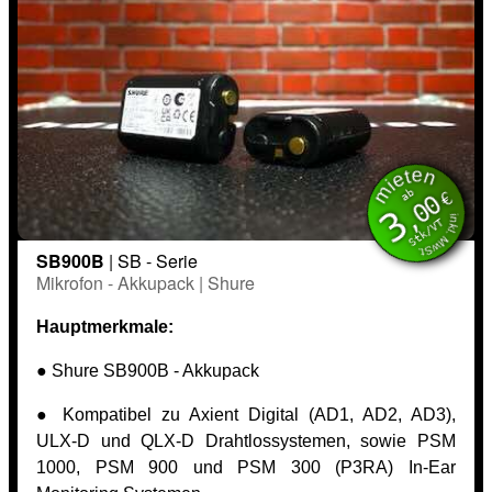
mieten
inkl. MwSt.
ab
€
,00
3
Stk/VT
SB900B
| SB - Serie
Mikrofon - Akkupack | Shure
Hauptmerkmale:
● Shure SB900B - Akkupack
● Kompatibel zu Axient Digital (AD1, AD2, AD3),
ULX-D und QLX-D Drahtlossystemen, sowie PSM
1000, PSM 900 und PSM 300 (P3RA) In-Ear