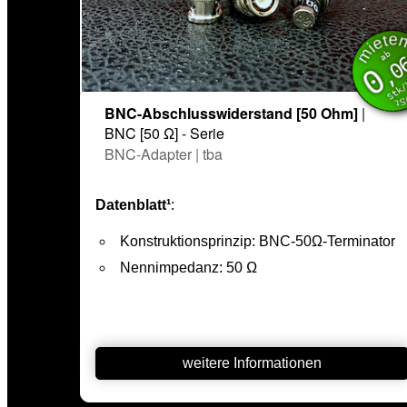
mie
inkl. 
ab
,0
0
Stk
BNC-Abschlusswiderstand [50 Ohm]
|
BNC [50 Ω] - Serie
BNC-Adapter | tba
Datenblatt¹
:
Konstruktionsprinzip: BNC-50Ω-Terminator
Nennimpedanz: 50 Ω
weitere Informationen