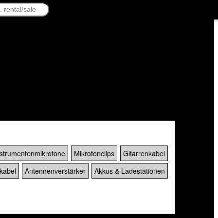
nstrumentenmikrofone
Mikrofonclips
Gitarrenkabel
kabel
Antennenverstärker
Akkus & Ladestationen