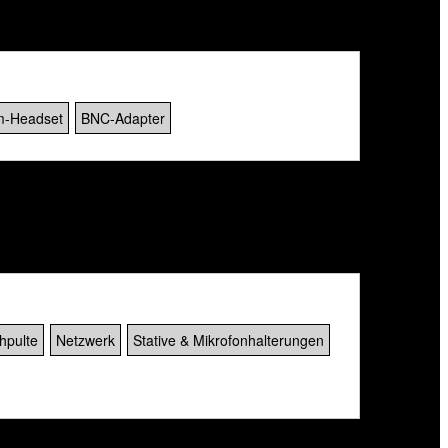
m-Headset
BNC-Adapter
hpulte
Netzwerk
Stative & Mikrofonhalterungen