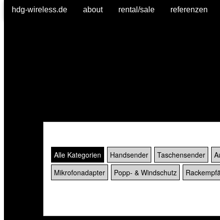
hdg-wireless.de
about
rental/sale
referenzen
Alle Kategorien
Handsender
Taschensender
A
Mikrofonadapter
Popp- & Windschutz
Rackempfä