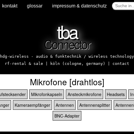
kontakt
glossar
impressum & datenschutz
tba
Connector
hdg-wireless - audio & funktechnik / wireless technology
rf-rental & sale | köln (cologne, germany) |
contact
Mikrofone [drahtlos]
ufstecksender
Mikrofonkapseln
Ansteckmikrofone
Headsets
I
nger
Kameraempfänger
Antennen
Antennensplitter
Antennen
BNC-Adapter