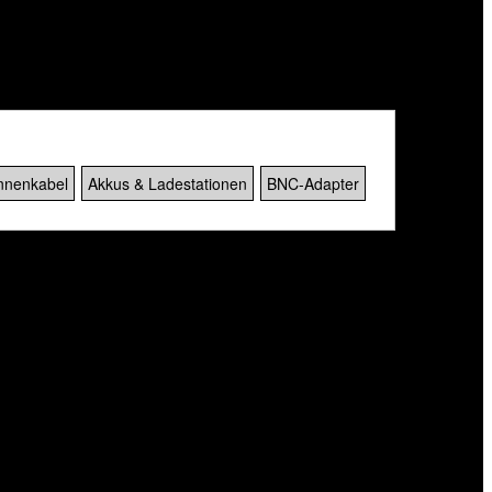
nnenkabel
Akkus & Ladestationen
BNC-Adapter