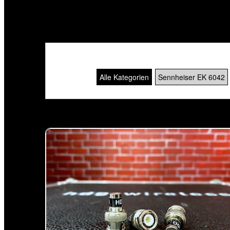
Der Datensatz ist nicht vorhanden! [SQL_MIC_572
Alle Kategorien
Sennheiser EK 6042