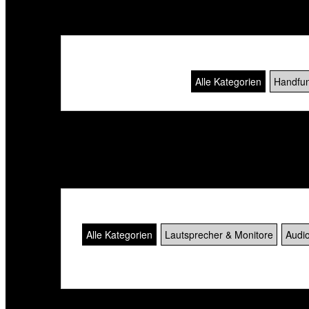
Alle Kategorien
Handfun
Der Datensatz ist nicht vorhanden! [SQL_MIC_572
Alle Kategorien
Lautsprecher & Monitore
Audio