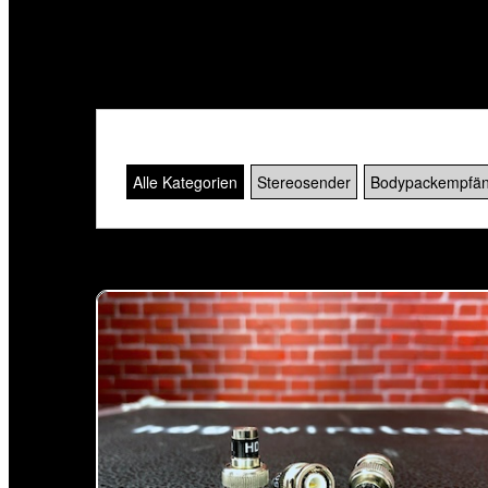
Der Datensatz ist nicht vorhanden! [SQL_MIC_572
Alle Kategorien
Stereosender
Bodypackempfän