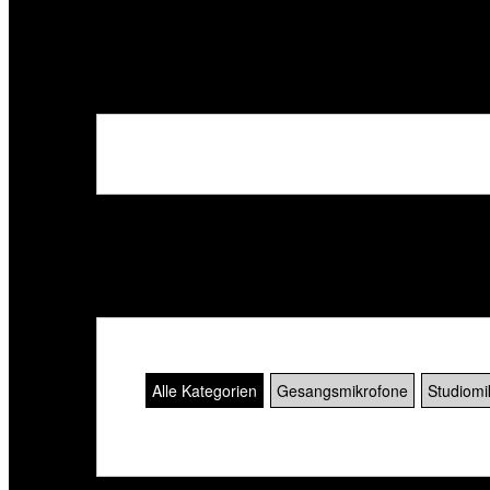
Der Datensatz ist nicht vorhanden! [SQL_MIC_572
Der Datensatz ist nicht vorhanden! [SQL_MIC_572
Alle Kategorien
Gesangsmikrofone
Studiomi