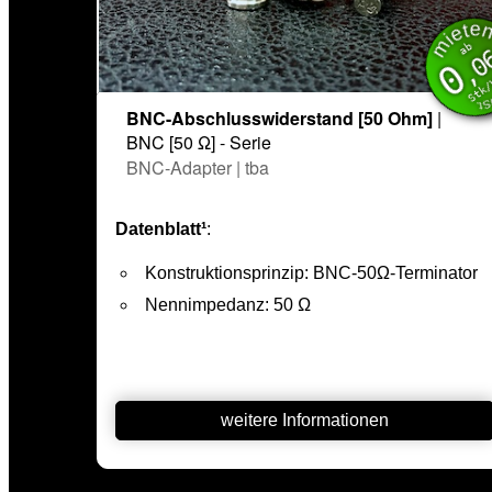
mie
inkl. 
ab
,0
0
Stk
BNC-Abschlusswiderstand [50 Ohm]
|
BNC [50 Ω] - Serie
BNC-Adapter | tba
Datenblatt¹
:
Konstruktionsprinzip: BNC-50Ω-Terminator
Nennimpedanz: 50 Ω
weitere Informationen