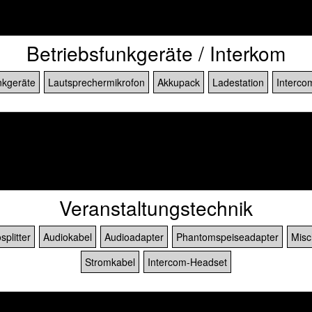
Betriebsfunkgeräte / Interkom
kgeräte
Lautsprechermikrofon
Akkupack
Ladestation
Interco
]
Veranstaltungstechnik
splitter
Audiokabel
Audioadapter
Phantomspeiseadapter
Misc
Stromkabel
Intercom-Headset