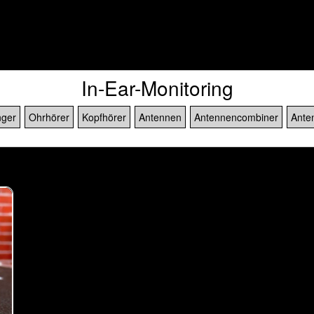
]
In-Ear-Monitoring
ger
Ohrhörer
Kopfhörer
Antennen
Antennencombiner
Ante