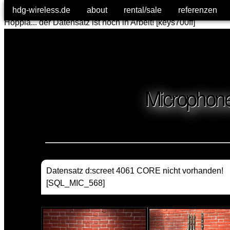
Datensatz: nicht vorhanden! [title25];
hdg-wireless.de
hdg-wireless.de
about
about
rental/sale
rental/sale
referenzen
referenzen
Hoppla... der Datensatz ist noch in Arbeit! [keys700ff]
Microphones
Datensatz d:screet 4061 CORE nicht vorhanden!
[SQL_MIC_568]
Hoppla... der Datensatz ist noch in Arbeit! [sql_tbl 26