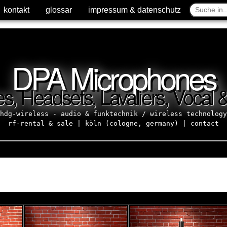
kontakt
kontakt
glossar
glossar
impressum & datenschutz
impressum & datenschutz
DPA Microphones
, Headsets, Lavaliers, Vocal 
hdg-wireless - audio & funktechnik / wireless technology
rf-rental & sale | köln (cologne, germany) |
contact
]