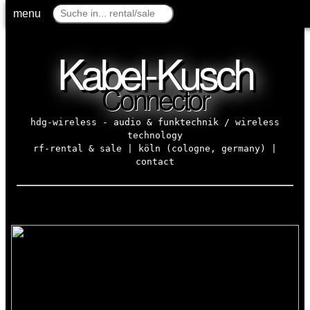
menu
menu
Kabel-Kusch
Connector
hdg-wireless - audio & funktechnik / wireless
technology
rf-rental & sale | köln (cologne, germany) |
contact