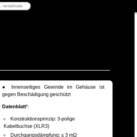
● Innenseitiges Gewinde im Gehäuse ist
gegen Beschädigung geschützt
Datenblatt¹
:
Konstruktionsprinzip: 3-polige
Kabelbuchse (XLR3)
Durchgangsdämpfung: ≤ 3 mΩ