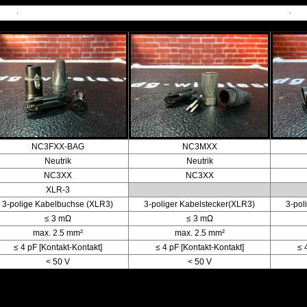
NC3FXX-BAG
NC3MXX
Neutrik
Neutrik
NC3XX
NC3XX
XLR-3
3-polige Kabelbuchse (XLR3)
3-poliger Kabelstecker(XLR3)
3-pol
≤ 3 mΩ
≤ 3 mΩ
max. 2.5 mm²
max. 2.5 mm²
≤ 4 pF [Kontakt-Kontakt]
≤ 4 pF [Kontakt-Kontakt]
≤ 
< 50 V
< 50 V