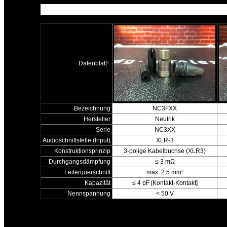
Datenblatt¹
Bezeichnung
NC3FXX
Hersteller
Neutrik
Serie
NC3XX
Audioschnittstelle (Input)
XLR-3
Konstruktionsprinzip
3-polige Kabelbuchse (XLR3)
Durchgangsdämpfung
≤ 3 mΩ
Leiterquerschnitt
max. 2.5 mm²
Kapazität
≤ 4 pF [Kontakt-Kontakt]
Nennspannung
< 50 V