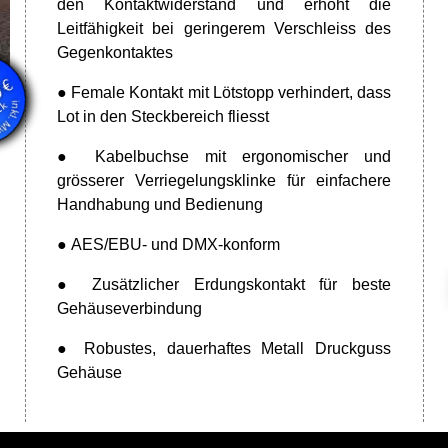
den Kontaktwiderstand und erhöht die
Leitfähigkeit bei geringerem Verschleiss des
en
Gegenkontaktes
wSt.
€
0
● Female Kontakt mit Lötstopp verhindert, dass
Stk
Lot in den Steckbereich fliesst
● Kabelbuchse mit ergonomischer und
grösserer Verriegelungsklinke für einfachere
Handhabung und Bedienung
● AES/EBU- und DMX-konform
● Zusätzlicher Erdungskontakt für beste
Gehäuseverbindung
● Robustes, dauerhaftes Metall Druckguss
Gehäuse