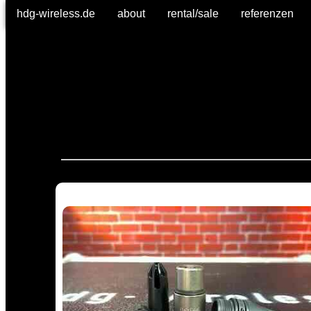
hdg-wireless.de
hdg-wireless.de
about
about
rental/sale
rental/sale
referenzen
referenzen