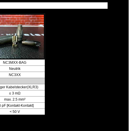
NC3MXX-BAG
Neutrik
NC3XX
iger Kabelstecker(XLR3)
≤ 3 mΩ
max. 2.5 mm²
4 pF [Kontakt-Kontakt]
< 50 V