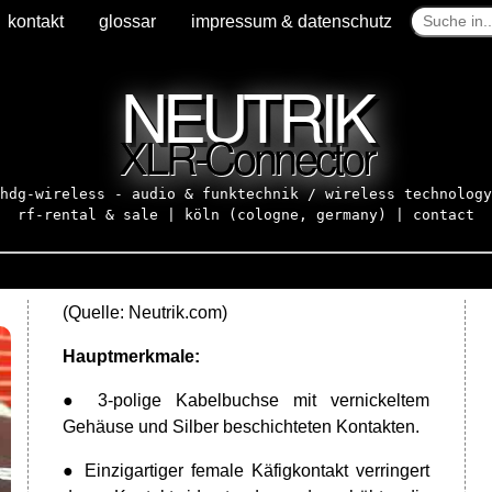
kontakt
kontakt
glossar
glossar
impressum & datenschutz
impressum & datenschutz
NEUTRIK
XLR-Connector
hdg-wireless - audio & funktechnik / wireless technology
rf-rental & sale | köln (cologne, germany) |
contact
(Quelle:
Neutrik.com)
Hauptmerkmale:
● 3-polige Kabelbuchse mit vernickeltem
Gehäuse und Silber beschichteten Kontakten.
● Einzigartiger female Käfigkontakt verringert