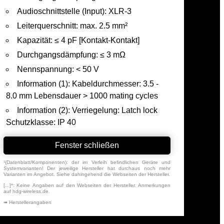
Audioschnittstelle (Input): XLR-3
Leiterquerschnitt: max. 2.5 mm²
Kapazität: ≤ 4 pF [Kontakt-Kontakt]
Durchgangsdämpfung: ≤ 3 mΩ
Nennspannung: < 50 V
Information (1): Kabeldurchmesser: 3.5 -
8.0 mm Lebensdauer > 1000 mating cycles
Information (2): Verriegelung: Latch lock
Schutzklasse: IP 40
Fenster schließen
¹(Datenblatt/Komponenten): der im Verleih befindlichen Geräte und
Systemvarianten! Der jeweilige Hersteller hat durchaus noch mehr
Varianten im Angebot. Siehe dahingehend die Webseiten der Hersteller.
[...]*: Keine Angaben auf den Webseiten der Hersteller. Anmerkungen
auf hdg-wireless.de.
➠ Herstellerangaben