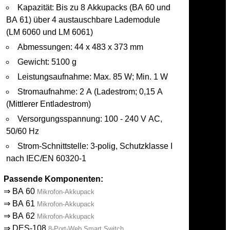
Kapazität: Bis zu 8 Akkupacks (BA 60 und
BA 61) über 4 austauschbare Lademodule
(LM 6060 und LM 6061)
Abmessungen: 44 x 483 x 373 mm
Gewicht: 5100 g
Leistungsaufnahme: Max. 85 W; Min. 1 W
Stromaufnahme: 2 A (Ladestrom; 0,15 A
(Mittlerer Entladestrom)
Versorgungsspannung: 100 - 240 V AC,
50/60 Hz
Strom-Schnittstelle: 3-polig, Schutzklasse I
nach IEC/EN 60320-1
Passende Komponenten:
⇒
BA 60
Mikrofon-Akkupack
⇒
BA 61
Mikrofon-Akkupack
⇒
BA 62
Mikrofon-Akkupack
⇒
DES-108
8-Port-Web Smart Switch