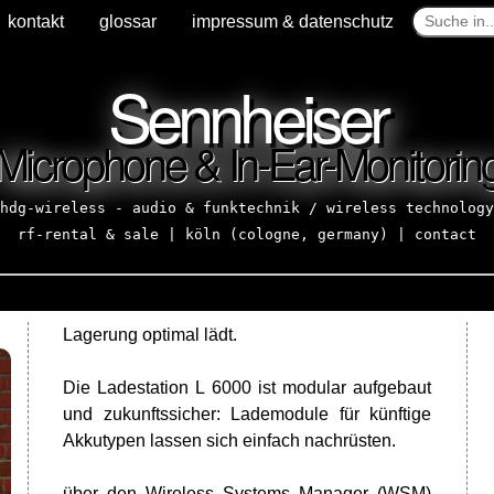
kontakt
glossar
impressum & datenschutz
Sennheiser
Microphone & In-Ear-Monitorin
hdg-wireless - audio & funktechnik / wireless technology
rf-rental & sale | köln (cologne, germany) |
contact
Lagerung optimal lädt.
Die Ladestation L 6000 ist modular aufgebaut
und zukunftssicher: Lademodule für künftige
Akkutypen lassen sich einfach nachrüsten.
über den Wireless Systems Manager (WSM)