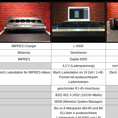
IMPRES Charger
L 6000
Motorola
Sennheiser
IMPRES
Digital 6000
4,2 V (Ladespannung)
nom
fach Ladestation für IMPRES-Akkus
8fach Ladestation im 19 Zoll / 1-HE-
2fach
Format mit austauschbaren
Lademodulen
geschirmter RJ-45-Anschluss
IEEE 802.3-2002 (10/100 Mbit/s)
WSM (Wireless System Manager)
Bis zu 8 Akkupacks (BA 60 und BA
61) über 4 austauschbare
Lademodule (LM 6060 und LM