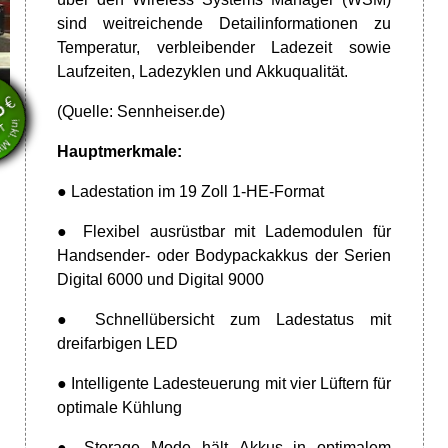
sind weitreichende Detailinformationen zu
Temperatur, verbleibender Ladezeit sowie
en
Laufzeiten, Ladezyklen und Akkuqualität.
wSt.
€
5
(Quelle:
Sennheiser.de)
VT
Hauptmerkmale:
● Ladestation im 19 Zoll 1-HE-Format
● Flexibel ausrüstbar mit Lademodulen für
Handsender- oder Bodypackakkus der Serien
Digital 6000 und Digital 9000
● Schnellübersicht zum Ladestatus mit
dreifarbigen LED
● Intelligente Ladesteuerung mit vier Lüftern für
optimale Kühlung
● Storage Mode hält Akkus in optimalem