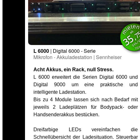
miet
inkl. M
ab
,7
35
Stk/
L 6000
| Digital 6000 - Serie
Mikrofon - Akkuladestation | Sennheiser
Acht Akkus, ein Rack, null Stress.
L 6000 erweitert die Serien Digital 6000 und
Digital 9000 um eine praktische und
intelligente Ladestation.
Bis zu 4 Module lassen sich nach Bedarf mit
jeweils 2 Ladeplätzen für Bodypack- oder
Handsenderakkus bestücken.
Dreifarbige LEDs vereinfachen die
Schnellübersicht der Ladesituation. Steuerbar