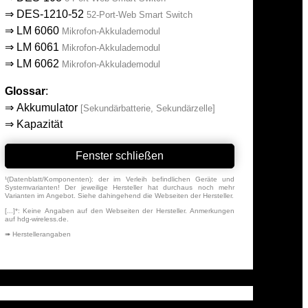
⇒
DES-1210-52
52-Port-Web Smart Switch
⇒
LM 6060
Mikrofon-Akkulademodul
⇒
LM 6061
Mikrofon-Akkulademodul
⇒
LM 6062
Mikrofon-Akkulademodul
Glossar
:
⇒
Akkumulator
[Sekundärbatterie, Sekundärzelle]
⇒
Kapazität
Fenster schließen
¹(Datenblatt/Komponenten): der im Verleih befindlichen Geräte und
Systemvarianten! Der jeweilige Hersteller hat durchaus noch mehr
Varianten im Angebot. Siehe dahingehend die Webseiten der Hersteller.
[...]*: Keine Angaben auf den Webseiten der Hersteller. Anmerkungen
auf hdg-wireless.de.
➠ Herstellerangaben