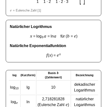
1
1 · 2
1 · 2 · 3
e
= Eulersche Zahl [1]
Natürlicher Logrithmus
x
a
a
b
e
= log
= ln
für (
=
)
b
Natürliche Exponentialfunktion
x
f
x
e
(
) =
b
Basis
log
(Kurzform)
Bezeichnung
(Zahlenwert)
dekadischer
log
lg
10
10
Logarithmus
2,718281828
natürlicher
log
ln
e
e
(Eulersche Zahl
)
Logarithmus