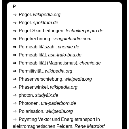
P
⇒
Pegel.
wikipedia.org
⇒
Pegel.
spektrum.de
⇒
Pegel-Skin-Leitungen.
techniker.pi-pro.de
⇒
Pegelrechnung.
sengpielaudio.com
⇒
Permeabilitäszahl.
chemie.de
⇒
Permeabilität.
asa-trafo-bau.de
⇒
Permeabilität (Magnetismus).
chemie.de
⇒
Permittivität.
wikipedia.org
⇒
Phasenverschiebung.
wikipedia.org
⇒
Phasenwinkel.
wikipedia.org
⇒
photon.
studyflix.de
⇒
Photonen.
uni-paderborn.de
⇒
Polarisation.
wikipedia.org
⇒
Poynting Vektor und Energietransport in
elektromagnetischen Feldern.
Rene Matzdorf