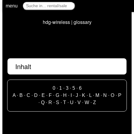
menu
hdg-wireless | glossary
Inhalt
0
·
1
·
3
·
5
·
6
A
·
B
·
C
·
D
·
E
·
F
·
G
·
H
·
I
·
J
·
K
·
L
·
M
·
N
·
O
·
P
·
Q
·
R
·
S
·
T
·
U
·
V
·
W
·
Z