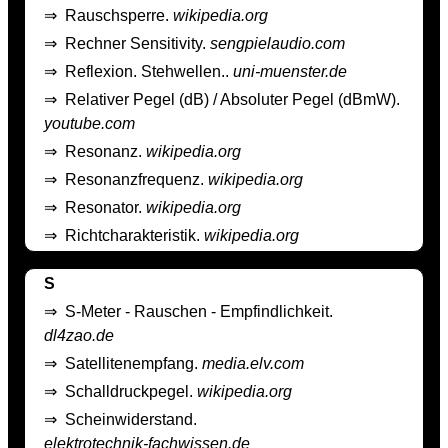
⇒
Rauschsperre.
wikipedia.org
⇒
Rechner Sensitivity.
sengpielaudio.com
⇒
Reflexion. Stehwellen..
uni-muenster.de
⇒
Relativer Pegel (dB) / Absoluter Pegel (dBmW).
youtube.com
⇒
Resonanz.
wikipedia.org
⇒
Resonanzfrequenz.
wikipedia.org
⇒
Resonator.
wikipedia.org
⇒
Richtcharakteristik.
wikipedia.org
S
⇒
S-Meter - Rauschen - Empfindlichkeit.
dl4zao.de
⇒
Satellitenempfang.
media.elv.com
⇒
Schalldruckpegel.
wikipedia.org
⇒
Scheinwiderstand.
elektrotechnik-fachwissen.de