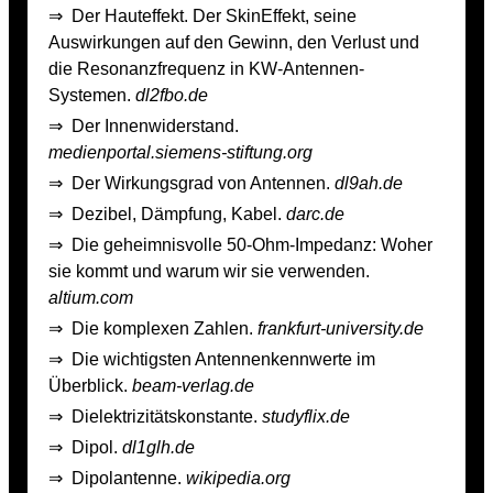
⇒
Der Hauteffekt. Der Skin­Effekt, seine
Auswirkungen auf den Gewinn, den Verlust und
die Resonanzfrequenz in KW­-Antennen­-
Systemen.
dl2fbo.de
⇒
Der Innenwiderstand.
medienportal.siemens-stiftung.org
⇒
Der Wirkungsgrad von Antennen.
dl9ah.de
⇒
Dezibel, Dämpfung, Kabel.
darc.de
⇒
Die geheimnisvolle 50-Ohm-Impedanz: Woher
sie kommt und warum wir sie verwenden.
altium.com
⇒
Die komplexen Zahlen.
frankfurt-university.de
⇒
Die wichtigsten Antennenkennwerte im
Überblick.
beam-verlag.de
⇒
Dielektrizitätskonstante.
studyflix.de
⇒
Dipol.
dl1glh.de
⇒
Dipolantenne.
wikipedia.org