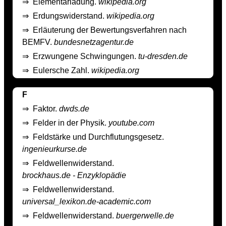
⇒
Elementarladung.
wikipedia.org
⇒
Erdungswiderstand.
wikipedia.org
⇒
Erläuterung der Bewertungsverfahren nach
BEMFV.
bundesnetzagentur.de
⇒
Erzwungene Schwingungen.
tu-dresden.de
⇒
Eulersche Zahl.
wikipedia.org
F
⇒
Faktor.
dwds.de
⇒
Felder in der Physik.
youtube.com
⇒
Feldstärke und Durchflutungsgesetz.
ingenieurkurse.de
⇒
Feldwellenwiderstand.
brockhaus.de - Enzyklopädie
⇒
Feldwellenwiderstand.
universal_lexikon.de-academic.com
⇒
Feldwellenwiderstand.
buergerwelle.de