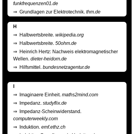
funkfrequenzen01.de
⇒
Grundlagen zur Elektrotechnik.
thm.de
H
⇒
Halbwertsbreite.
wikipedia.org
⇒
Halbwertsbreite.
50ohm.de
⇒
Heinrich Hertz: Nachweis elektromagnetischer
Wellen.
dieter-heidorn.de
⇒
Hilfsmittel.
bundesnetzagentur.de
I
⇒
Imaginaere Einheit.
maths2mind.com
⇒
Impedanz.
studyflix.de
⇒
Impedanz-Scheinwiderstand.
computerweekly.com
⇒
Induktion.
emf.ethz.ch