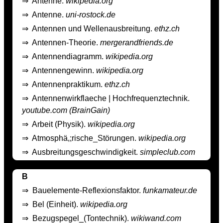
⇒
Antenne.
wikipedia.org
⇒
Antenne.
uni-rostock.de
⇒
Antennen und Wellenausbreitung.
ethz.ch
⇒
Antennen-Theorie.
mergerandfriends.de
⇒
Antennendiagramm.
wikipedia.org
⇒
Antennengewinn.
wikipedia.org
⇒
Antennenpraktikum.
ethz.ch
⇒
Antennenwirkflaeche | Hochfrequenztechnik.
youtube.com (BrainGain)
⇒
Arbeit (Physik).
wikipedia.org
⇒
Atmosphä,;rische_Störungen.
wikipedia.org
⇒
Ausbreitungsgeschwindigkeit.
simpleclub.com
B
⇒
Bauelemente-Reflexionsfaktor.
funkamateur.de
⇒
Bel (Einheit).
wikipedia.org
⇒
Bezugspegel_(Tontechnik).
wikiwand.com