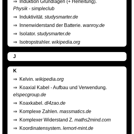
⇒
Induktion Grundlagen (+ Herleitung).
Physik - simpleclub
⇒
Induktivität.
studysmarter.de
⇒
Innenwiderstand der Batterie.
wanroy.de
⇒
Isolator.
studysmarter.de
⇒
Isotropstrahler.
wikipedia.org
J
K
⇒
Kelvin.
wikipedia.org
⇒
Koaxial Kabel - Aufbau und Verwendung.
elspecgroup.de
⇒
Koaxkabel.
dl4zao.de
⇒
Komplexe Zahlen.
massmatics.de
⇒
Komplexer Widerstand Z.
maths2mind.com
⇒
Koordinatensystem.
lernort-mint.de