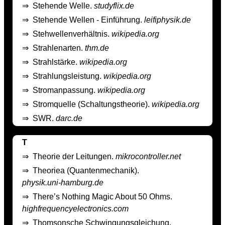
⇒
Stehende Welle.
studyflix.de
⇒
Stehende Wellen - Einführung.
leifiphysik.de
⇒
Stehwellenverhältnis.
wikipedia.org
⇒
Strahlenarten.
thm.de
⇒
Strahlstärke.
wikipedia.org
⇒
Strahlungsleistung.
wikipedia.org
⇒
Stromanpassung.
wikipedia.org
⇒
Stromquelle (Schaltungstheorie).
wikipedia.org
⇒
SWR.
darc.de
T
⇒
Theorie der Leitungen.
mikrocontroller.net
⇒
Theoriea (Quantenmechanik).
physik.uni-hamburg.de
⇒
There’s Nothing Magic About 50 Ohms.
highfrequencyelectronics.com
⇒
Thomsonsche Schwingungsgleichung.