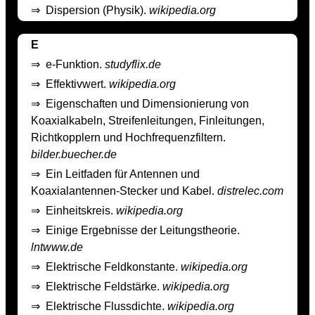
⇒
Dispersion (Physik).
wikipedia.org
E
⇒
e-Funktion.
studyflix.de
⇒
Effektivwert.
wikipedia.org
⇒
Eigenschaften und Dimensionierung von
Koaxialkabeln, Streifenleitungen, Finleitungen,
Richtkopplern und Hochfrequenzfiltern.
bilder.buecher.de
⇒
Ein Leitfaden für Antennen und
Koaxialantennen-Stecker und Kabel.
distrelec.com
⇒
Einheitskreis.
wikipedia.org
⇒
Einige Ergebnisse der Leitungstheorie.
lntwww.de
⇒
Elektrische Feldkonstante.
wikipedia.org
⇒
Elektrische Feldstärke.
wikipedia.org
⇒
Elektrische Flussdichte.
wikipedia.org