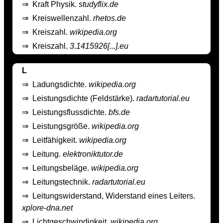
⇒
Kraft Physik.
studyflix.de
⇒
Kreiswellenzahl.
rhetos.de
⇒
Kreiszahl.
wikipedia.org
⇒
Kreiszahl.
3.1415926[...].eu
L
⇒
Ladungsdichte.
wikipedia.org
⇒
Leistungsdichte (Feldstärke).
radartutorial.eu
⇒
Leistungsflussdichte.
bfs.de
⇒
Leistungsgröße.
wikipedia.org
⇒
Leitfähigkeit.
wikipedia.org
⇒
Leitung.
elektroniktutor.de
⇒
Leitungsbeläge.
wikipedia.org
⇒
Leitungstechnik.
radartutorial.eu
⇒
Leitungswiderstand, Widerstand eines Leiters.
xplore-dna.net
⇒
Lichtgeschwindigkeit.
wikipedia.org