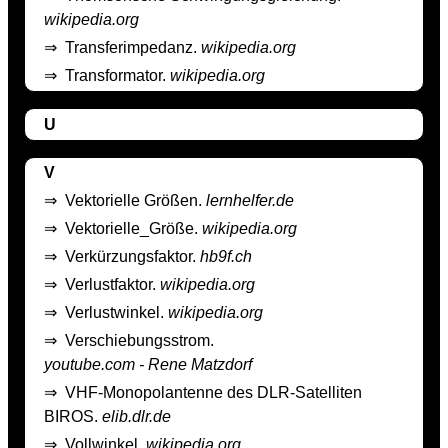
wikipedia.org
⇒
Transferimpedanz.
wikipedia.org
⇒
Transformator.
wikipedia.org
U
V
⇒
Vektorielle Größen.
lernhelfer.de
⇒
Vektorielle_Größe.
wikipedia.org
⇒
Verkürzungsfaktor.
hb9f.ch
⇒
Verlustfaktor.
wikipedia.org
⇒
Verlustwinkel.
wikipedia.org
⇒
Verschiebungsstrom.
youtube.com - Rene Matzdorf
⇒
VHF-Monopolantenne des DLR-Satelliten
BIROS.
elib.dlr.de
⇒
Vollwinkel.
wikipedia.org