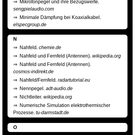
⇒
Mikrofonpegel und ihre Bezugswerte.
sengpielaudio.com
⇒
Minimale Dämpfung bei Koaxialkabel.
elspecgroup.de
N
⇒
Nahfeld.
chemie.de
⇒
Nahfeld und Fernfeld (Antennen).
wikipedia.org
⇒
Nahfeld und Fernfeld (Antennen).
cosmos-indirekt.de
⇒
Nahfeld/Fernfeld.
radartutorial.eu
⇒
Nennpegel.
adt-audio.de
⇒
Nichtleiter.
wikipedia.org
⇒
Numerische Simulation elektrothermischer
Prozesse.
tu-darmstadt.de
O