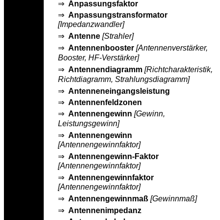
⇒
Anpassungsfaktor
⇒
Anpassungstransformator
[Impedanzwandler]
⇒
Antenne
[Strahler]
⇒
Antennenbooster
[Antennenverstärker,
Booster, HF-Verstärker]
⇒
Antennendiagramm
[Richtcharakteristik,
Richtdiagramm, Strahlungsdiagramm]
⇒
Antenneneingangsleistung
⇒
Antennenfeldzonen
⇒
Antennengewinn
[Gewinn,
Leistungsgewinn]
⇒
Antennengewinn
[Antennengewinnfaktor]
⇒
Antennengewinn-Faktor
[Antennengewinnfaktor]
⇒
Antennengewinnfaktor
[Antennengewinnfaktor]
⇒
Antennengewinnmaß
[Gewinnmaß]
⇒
Antennenimpedanz