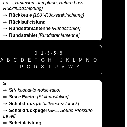
Loss, Reflexionsdämpfung, Return Loss,
Rückflußdämpfung]
⇒
Rückkeule
[180°-Rückstrahlrichtung]
⇒
Rücklaufleistung
⇒
Rundstrahlantenne
[Rundstrahler]
⇒
Rundstrahler
[Rundstrahlantenne]
0
·
1
·
3
·
5
·
6
A
·
B
·
C
·
D
·
E
·
F
·
G
·
H
·
I
·
J
·
K
·
L
·
M
·
N
·
O
·
P
·
Q
·
R
·
S
·
T
·
U
·
V
·
W
·
Z
S
⇒
S/N
[signal-to-noise-ratio]
⇒
Scale Factor
[Stufungsfaktor]
⇒
Schalldruck
[Schallwechseldruck]
⇒
Schalldruckpegel
[SPL, Sound Pressure
Level]
⇒
Scheinleistung