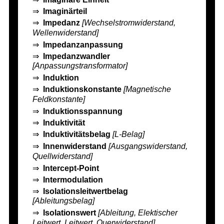
⇒
Imaginärteil
⇒
Impedanz
[Wechselstromwiderstand,
Wellenwiderstand]
⇒
Impedanzanpassung
⇒
Impedanzwandler
[Anpassungstransformator]
⇒
Induktion
⇒
Induktionskonstante
[Magnetische
Feldkonstante]
⇒
Induktionsspannung
⇒
Induktivität
⇒
Induktivitätsbelag
[L-Belag]
⇒
Innenwiderstand
[Ausgangswiderstand,
Quellwiderstand]
⇒
Intercept-Point
⇒
Intermodulation
⇒
Isolationsleitwertbelag
[Ableitungsbelag]
⇒
Isolationswert
[Ableitung, Elektischer
Leitwert, Leitwert, Querwiderstand]