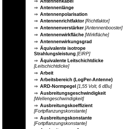
⇒
Antennenkabel
⇒
Antennenlänge
⇒
Antennenpolarisation
⇒
Antennenrichtfaktor
[Richtfaktor]
⇒
Antennenverstärker
[Antennenbooster]
⇒
Antennenwirkfläche
[Wirkfläche]
⇒
Antennenwirkungsgrad
⇒
Äquivalente isotrope
Strahlungsleistung
[EIRP]
⇒
Äquivalente Leitschichtdicke
[Leitschichtdicke]
⇒
Arbeit
⇒
Arbeitsbereich (LogPer-Antenne)
⇒
ARD-Normpegel
[1,55 Volt, 6 dBu]
⇒
Ausbreitungsgeschwindigkeit
[Wellengeschwindigkeit]
⇒
Ausbreitungskoeffizient
[Fortpflanzungskonstante]
⇒
Ausbreitungskonstante
[Fortpflanzungskonstante]