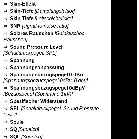
⇒
Skin-Effekt
⇒
Skin-Tiefe
[Dämpfungsfaktor]
⇒
Skin-Tiefe
[Leitschichtdicke]
⇒
SNR
[signal-to-noise-ratio]
⇒
Solares Rauschen
[Galaktisches
Rauschen]
⇒
Sound Pressure Level
[Schalldruckpegel, SPL]
⇒
Spannung
⇒
Spannungsanpassung
⇒
Spannungsbezugspegel 0 dBu
[Spannungsbezugspegel 0dBu, 0 dbu]
⇒
Spannungsbezugspegel 0dBµV
[Bezugspegel (Spannung 1µV)]
⇒
Spezifischer Widerstand
⇒
SPL
[Schalldruckpegel, Sound Pressure
Level]
⇒
Spule
⇒
SQ
[Squelch]
⇒
SQL
[Squelch]