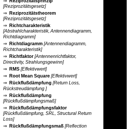
⇒
Reziprozitätsprinzip
[Reziprozitätsgesetz]
⇒
Reziprozitätstheorem
[Reziprozitätsgesetz]
⇒
Richtcharakteristik
[Abstrahlcharakteristik, Antennendiagramm,
Richtdiagramm]
⇒
Richtdiagramm
[Antennendiagramm,
Richtcharakteristik]
⇒
Richtfaktor
[Antennenrichtfaktor,
Directivity, Strahlungsgewinn]
⇒
RMS
[Effektivwert]
⇒
Root Mean Square
[Effektivwert]
⇒
Rückflußdämpfung
[Return Loss,
Rückstreudämpfung ]
⇒
Rückflußdämpfung
[Rückflußdämpfungsmaß]
⇒
Rückflußdämpfungsfaktor
[Rückflußdämpfung, SRL, Structural Return
Loss]
⇒
Rückflußdämpfungsmaß
[Reflection