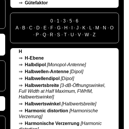
⇒
Gütefaktor
0
·
1
·
3
·
5
·
6
A
·
B
·
C
·
D
·
E
·
F
·
G
·
H
·
I
·
J
·
K
·
L
·
M
·
N
·
O
·
P
·
Q
·
R
·
S
·
T
·
U
·
V
·
W
·
Z
H
⇒
H-Ebene
⇒
Halbdipol
[Monopol-Antenne]
⇒
Halbwellen-Antenne
[Dipol]
⇒
Halbwellendipol
[Dipol]
⇒
Halbwertsbreite
[3-dB-Öffnungswinkel,
Full Width at Half Maximum, FWHM,
Halbwertswinkel]
⇒
Halbwertswinkel
[Halbwertsbreite]
⇒
Harmonic distortion
[Harmonische
Verzerrung]
⇒
Harmonische Verzerrung
[Harmonic