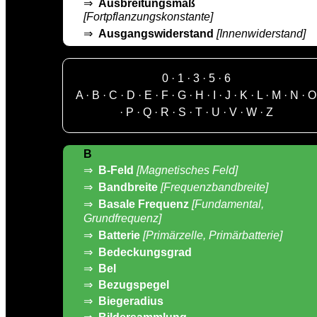
⇒
Ausbreitungsmaß
[Fortpflanzungskonstante]
⇒
Ausgangswiderstand
[Innenwiderstand]
0
·
1
·
3
·
5
·
6
A
·
B
·
C
·
D
·
E
·
F
·
G
·
H
·
I
·
J
·
K
·
L
·
M
·
N
·
O
·
P
·
Q
·
R
·
S
·
T
·
U
·
V
·
W
·
Z
B
⇒
B-Feld
[Magnetisches Feld]
⇒
Bandbreite
[Frequenzbandbreite]
⇒
Basale Frequenz
[Fundamental,
Grundfrequenz]
⇒
Batterie
[Primärzelle, Primärbatterie]
⇒
Bedeckungsgrad
⇒
Bel
⇒
Bezugspegel
⇒
Biegeradius