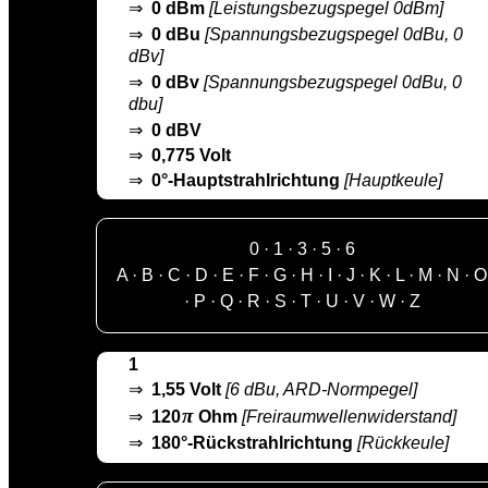
⇒
0 dBm
[Leistungsbezugspegel 0dBm]
⇒
0 dBu
[Spannungsbezugspegel 0dBu, 0
dBv]
⇒
0 dBv
[Spannungsbezugspegel 0dBu, 0
dbu]
⇒
0 dBV
⇒
0,775 Volt
⇒
0°-Hauptstrahlrichtung
[Hauptkeule]
0
·
1
·
3
·
5
·
6
A
·
B
·
C
·
D
·
E
·
F
·
G
·
H
·
I
·
J
·
K
·
L
·
M
·
N
·
O
·
P
·
Q
·
R
·
S
·
T
·
U
·
V
·
W
·
Z
1
⇒
1,55 Volt
[6 dBu, ARD-Normpegel]
π
⇒
120
Ohm
[Freiraumwellenwiderstand]
⇒
180°-Rückstrahlrichtung
[Rückkeule]