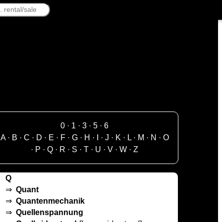
0
·
1
·
3
·
5
·
6
A
·
B
·
C
·
D
·
E
·
F
·
G
·
H
·
I
·
J
·
K
·
L
·
M
·
N
·
O
·
P
·
Q
·
R
·
S
·
T
·
U
·
V
·
W
·
Z
Q
⇒
Quant
⇒
Quantenmechanik
⇒
Quellenspannung