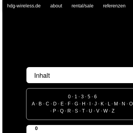
hdg-wireless.de
about
rental/sale
referenzen
Inhalt
0
·
1
·
3
·
5
·
6
A
·
B
·
C
·
D
·
E
·
F
·
G
·
H
·
I
·
J
·
K
·
L
·
M
·
N
·
O
·
P
·
Q
·
R
·
S
·
T
·
U
·
V
·
W
·
Z
0