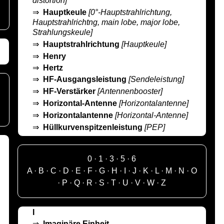
distortion]
⇒
Hauptkeule
[0°-Hauptstrahlrichtung,
Hauptstrahlrichtng, main lobe, major lobe,
Strahlungskeule]
⇒
Hauptstrahlrichtung
[Hauptkeule]
⇒
Henry
⇒
Hertz
⇒
HF-Ausgangsleistung
[Sendeleistung]
⇒
HF-Verstärker
[Antennenbooster]
⇒
Horizontal-Antenne
[Horizontalantenne]
⇒
Horizontalantenne
[Horizontal-Antenne]
⇒
Hüllkurvenspitzenleistung
[PEP]
0
·
1
·
3
·
5
·
6
A
·
B
·
C
·
D
·
E
·
F
·
G
·
H
·
I
·
J
·
K
·
L
·
M
·
N
·
O
·
P
·
Q
·
R
·
S
·
T
·
U
·
V
·
W
·
Z
I
⇒
Imaginäre Einheit