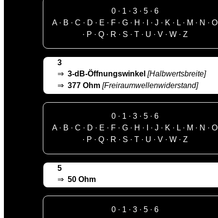
0
·
1
·
3
·
5
·
6
A
·
B
·
C
·
D
·
E
·
F
·
G
·
H
·
I
·
J
·
K
·
L
·
M
·
N
·
O
·
P
·
Q
·
R
·
S
·
T
·
U
·
V
·
W
·
Z
3
⇒
3-dB-Öffnungswinkel
[Halbwertsbreite]
⇒
377 Ohm
[Freiraumwellenwiderstand]
0
·
1
·
3
·
5
·
6
A
·
B
·
C
·
D
·
E
·
F
·
G
·
H
·
I
·
J
·
K
·
L
·
M
·
N
·
O
·
P
·
Q
·
R
·
S
·
T
·
U
·
V
·
W
·
Z
5
⇒
50 Ohm
0
·
1
·
3
·
5
·
6