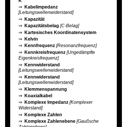
K
⇒
Kabelimpedanz
[Leitungswellenwiderstand]
⇒
Kapazität
⇒
Kapazitätsbelag
[C-Belag]
⇒
Kartesisches Koordinatensystem
⇒
Kelvin
⇒
Kennfrequenz
[Resonanzfrequenz]
⇒
Kennkreisfrequenz
[Ungedämpfte
Eigenkreisfrequenz]
⇒
Kennwiderstand
[Leitungswellenwiderstand]
⇒
Kennwiderstand
[Leitungswellenwiderstand]
⇒
Klemmenspannung
⇒
Koaxialkabel
⇒
Komplexe Impedanz
[Komplexer
Widerstand]
⇒
Komplexe Zahlen
⇒
Komplexe Zahlenebene
[Gaußsche
Zahlenebene]