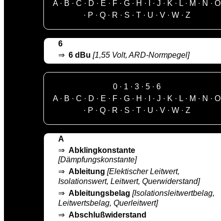
A
·
B
·
C
·
D
·
E
·
F
·
G
·
H
·
I
·
J
·
K
·
L
·
M
·
N
·
O
·
P
·
Q
·
R
·
S
·
T
·
U
·
V
·
W
·
Z
6
⇒
6 dBu
[1,55 Volt, ARD-Normpegel]
0
·
1
·
3
·
5
·
6
A
·
B
·
C
·
D
·
E
·
F
·
G
·
H
·
I
·
J
·
K
·
L
·
M
·
N
·
O
·
P
·
Q
·
R
·
S
·
T
·
U
·
V
·
W
·
Z
A
⇒
Abklingkonstante
[Dämpfungskonstante]
⇒
Ableitung
[Elektischer Leitwert,
Isolationswert, Leitwert, Querwiderstand]
⇒
Ableitungsbelag
[Isolationsleitwertbelag,
Leitwertsbelag, Querleitwert]
⇒
Abschlußwiderstand