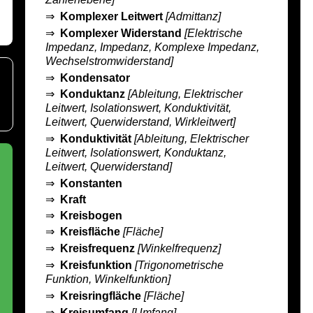
⇒
Komplexer Leitwert
[Admittanz]
⇒
Komplexer Widerstand
[Elektrische
Impedanz, Impedanz, Komplexe Impedanz,
Wechselstromwiderstand]
⇒
Kondensator
⇒
Konduktanz
[Ableitung, Elektrischer
Leitwert, Isolationswert, Konduktivität,
Leitwert, Querwiderstand, Wirkleitwert]
⇒
Konduktivität
[Ableitung, Elektrischer
Leitwert, Isolationswert, Konduktanz,
Leitwert, Querwiderstand]
⇒
Konstanten
⇒
Kraft
⇒
Kreisbogen
⇒
Kreisfläche
[Fläche]
⇒
Kreisfrequenz
[Winkelfrequenz]
⇒
Kreisfunktion
[Trigonometrische
Funktion, Winkelfunktion]
⇒
Kreisringfläche
[Fläche]
⇒
Kreisumfang
[Umfang]