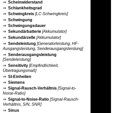
⇒
Scheinwiderstand
⇒
Schlankheitsgrad
⇒
Schwingkreis
[LC-Schwingkreis]
⇒
Schwingung
⇒
Schwingungsdauer
⇒
Sekundärbatterie
[Akkumulator]
⇒
Sekundärzelle
[Akkumulator]
⇒
Sendeleistung
[Generatorleistung, HF-
Ausgangsleistung, Senderausgangsleistung]
⇒
Senderausgangsleistung
[Sendeleistung]
⇒
Sensitivity
[Empfindlichkeit,
Übertragungsmaß]
⇒
SI-Einheiten
⇒
Siemens
⇒
Signal-Rausch-Verhältnis
[Signal-to-
Noise-Ratio]
⇒
Signal-to-Noise-Ratio
[Signal-Rausch-
Verhältnis, S/N, SNR]
⇒
Sinus