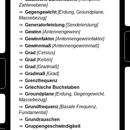
Zahlenebene]
⇒
Gegengewicht
[Erdung, Groundplane,
Massebezug]
⇒
Generatorleistung
[Sendeleistung]
⇒
Gewinn
[Antennengewinn]
⇒
Gewinnfaktor
[Antennengewinnfaktor]
⇒
Gewinnmaß
[Antennengewinnmaß]
⇒
Grad
[Celsius]
⇒
Grad
[Kelvin]
⇒
Grad
[Gradmaß]
⇒
Gradmaß
[Grad]
⇒
Grenzfrequenz
⇒
Griechische Buchstaben
⇒
Groundplane
[Erdung, Gegengewicht,
Massebezug]
⇒
Grundfrequenz
[Basale Frequenz,
Fundamental]
⇒
Grundrauschen
⇒
Gruppengeschwindigkeit