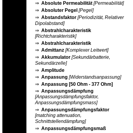
⇒
Absolute Permeabilität
[Permeabilität]
⇒
Absoluter Pegel
[Pegel]
⇒
Abstandsfaktor
[Periodizität, Relativer
Dipolabstand]
⇒
Abstrahlcharakteristik
[Richtcharakteristik]
⇒
Abstrahlcharakteristik
⇒
Admittanz
[Komplexer Leitwert]
⇒
Akkumulator
[Sekundärbatterie,
Sekundärzelle]
⇒
Amplitude
⇒
Anpassung
[Widerstandsanpassung]
⇒
Anpassung [50 Ohm - 377 Ohm]
⇒
Anpassungsdämpfung
[Anpassungsdämpfungsfaktor,
Anpassungsdämpfungsmass]
⇒
Anpassungsdämpfungsfaktor
[matching attenuation,
Schnittstellendämpfung]
⇒
Anpassungsdämpfungsmaß