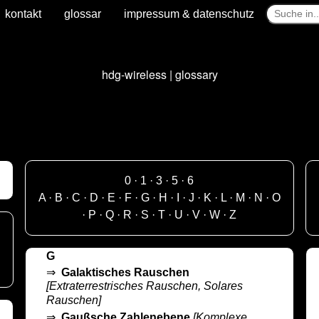
kontakt
glossar
impressum & datenschutz
hdg-wireless | glossary
0
·
1
·
3
·
5
·
6
A
·
B
·
C
·
D
·
E
·
F
·
G
·
H
·
I
·
J
·
K
·
L
·
M
·
N
·
O
·
P
·
Q
·
R
·
S
·
T
·
U
·
V
·
W
·
Z
G
⇒
Galaktisches Rauschen
[Extraterrestrisches Rauschen, Solares
Rauschen]
⇒
Gaußsche Zahlenebene
[Komplexe