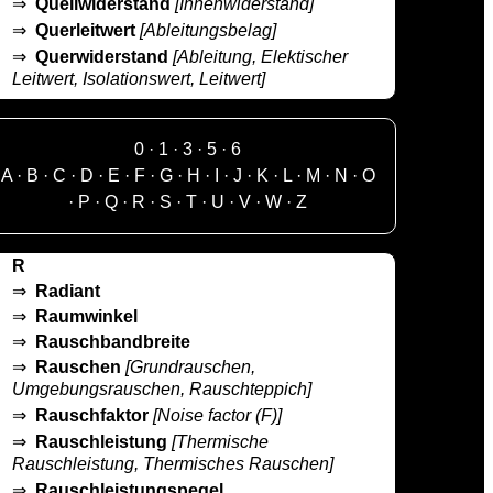
⇒
Quellwiderstand
[Innenwiderstand]
⇒
Querleitwert
[Ableitungsbelag]
⇒
Querwiderstand
[Ableitung, Elektischer
Leitwert, Isolationswert, Leitwert]
0
·
1
·
3
·
5
·
6
A
·
B
·
C
·
D
·
E
·
F
·
G
·
H
·
I
·
J
·
K
·
L
·
M
·
N
·
O
·
P
·
Q
·
R
·
S
·
T
·
U
·
V
·
W
·
Z
R
⇒
Radiant
⇒
Raumwinkel
⇒
Rauschbandbreite
⇒
Rauschen
[Grundrauschen,
Umgebungsrauschen, Rauschteppich]
⇒
Rauschfaktor
[Noise factor (F)]
⇒
Rauschleistung
[Thermische
Rauschleistung, Thermisches Rauschen]
⇒
Rauschleistungspegel