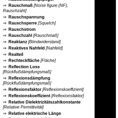
⇒
Rauschmaß
[Noise figure (NF),
Rauschzahl]
⇒
Rauschspannung
⇒
Rauschsperre
[Squelch]
⇒
Rauschstrom
⇒
Rauschzahl
[Rauschmaß]
⇒
Reaktanz
[Blindwiderstand]
⇒
Reaktives Nahfeld
[Nahfeld]
⇒
Realteil
⇒
Rechteckfläche
[Fläche]
⇒
Reflection Loss
[Rückflußdämpfungsmaß]
⇒
Reflexionsdämpfung
[Rückflußdämpfungsmaß]
⇒
Reflexionsfaktor
[Reflexionskoeffizient]
⇒
Reflexionskoeffizient
[Reflexionsfaktor]
⇒
Relative Dielektrizitätszahlkonstante
[Relative Permittivität]
⇒
Relative elektrische Länge