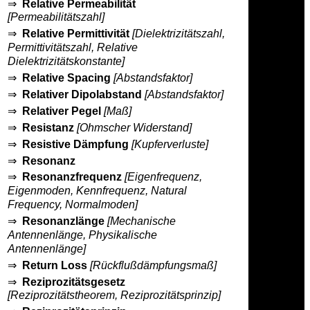
⇒
Relative Permeabilität
[Permeabilitätszahl]
⇒
Relative Permittivität
[Dielektrizitätszahl,
Permittivitätszahl, Relative
Dielektrizitätskonstante]
⇒
Relative Spacing
[Abstandsfaktor]
⇒
Relativer Dipolabstand
[Abstandsfaktor]
⇒
Relativer Pegel
[Maß]
⇒
Resistanz
[Ohmscher Widerstand]
⇒
Resistive Dämpfung
[Kupferverluste]
⇒
Resonanz
⇒
Resonanzfrequenz
[Eigenfrequenz,
Eigenmoden, Kennfrequenz, Natural
Frequency, Normalmoden]
⇒
Resonanzlänge
[Mechanische
Antennenlänge, Physikalische
Antennenlänge]
⇒
Return Loss
[Rückflußdämpfungsmaß]
⇒
Reziprozitätsgesetz
[Reziprozitätstheorem, Reziprozitätsprinzip]