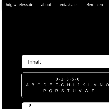
hdg-wireless.de
about
rental/sale
referenzen
Inhalt
0
·
1
·
3
·
5
·
6
A
·
B
·
C
·
D
·
E
·
F
·
G
·
H
·
I
·
J
·
K
·
L
·
M
·
N
·
O
·
P
·
Q
·
R
·
S
·
T
·
U
·
V
·
W
·
Z
0