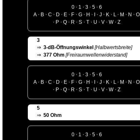
0
·
1
·
3
·
5
·
6
A
·
B
·
C
·
D
·
E
·
F
·
G
·
H
·
I
·
J
·
K
·
L
·
M
·
N
·
O
·
P
·
Q
·
R
·
S
·
T
·
U
·
V
·
W
·
Z
3
⇒
3-dB-Öffnungswinkel
[Halbwertsbreite]
⇒
377 Ohm
[Freiraumwellenwiderstand]
0
·
1
·
3
·
5
·
6
A
·
B
·
C
·
D
·
E
·
F
·
G
·
H
·
I
·
J
·
K
·
L
·
M
·
N
·
O
·
P
·
Q
·
R
·
S
·
T
·
U
·
V
·
W
·
Z
5
⇒
50 Ohm
0
·
1
·
3
·
5
·
6