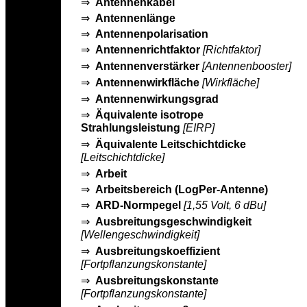
⇒
Antennenkabel
⇒
Antennenlänge
⇒
Antennenpolarisation
⇒
Antennenrichtfaktor
[Richtfaktor]
⇒
Antennenverstärker
[Antennenbooster]
⇒
Antennenwirkfläche
[Wirkfläche]
⇒
Antennenwirkungsgrad
⇒
Äquivalente isotrope
Strahlungsleistung
[EIRP]
⇒
Äquivalente Leitschichtdicke
[Leitschichtdicke]
⇒
Arbeit
⇒
Arbeitsbereich (LogPer-Antenne)
⇒
ARD-Normpegel
[1,55 Volt, 6 dBu]
⇒
Ausbreitungsgeschwindigkeit
[Wellengeschwindigkeit]
⇒
Ausbreitungskoeffizient
[Fortpflanzungskonstante]
⇒
Ausbreitungskonstante
[Fortpflanzungskonstante]