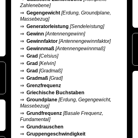
Zahlenebene]
⇒
Gegengewicht
[Erdung, Groundplane,
Massebezug]
⇒
Generatorleistung
[Sendeleistung]
⇒
Gewinn
[Antennengewinn]
⇒
Gewinnfaktor
[Antennengewinnfaktor]
⇒
Gewinnmaß
[Antennengewinnmaß]
⇒
Grad
[Celsius]
⇒
Grad
[Kelvin]
⇒
Grad
[Gradmaß]
⇒
Gradmaß
[Grad]
⇒
Grenzfrequenz
⇒
Griechische Buchstaben
⇒
Groundplane
[Erdung, Gegengewicht,
Massebezug]
⇒
Grundfrequenz
[Basale Frequenz,
Fundamental]
⇒
Grundrauschen
⇒
Gruppengeschwindigkeit