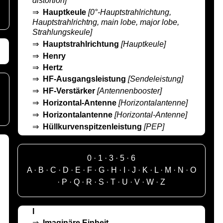
distortion]
⇒
Hauptkeule
[0°-Hauptstrahlrichtung,
Hauptstrahlrichtng, main lobe, major lobe,
Strahlungskeule]
⇒
Hauptstrahlrichtung
[Hauptkeule]
⇒
Henry
⇒
Hertz
⇒
HF-Ausgangsleistung
[Sendeleistung]
⇒
HF-Verstärker
[Antennenbooster]
⇒
Horizontal-Antenne
[Horizontalantenne]
⇒
Horizontalantenne
[Horizontal-Antenne]
⇒
Hüllkurvenspitzenleistung
[PEP]
0
·
1
·
3
·
5
·
6
A
·
B
·
C
·
D
·
E
·
F
·
G
·
H
·
I
·
J
·
K
·
L
·
M
·
N
·
O
·
P
·
Q
·
R
·
S
·
T
·
U
·
V
·
W
·
Z
I
⇒
Imaginäre Einheit