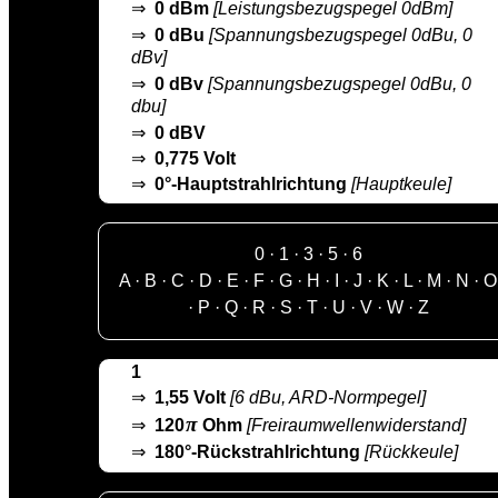
⇒
0 dBm
[Leistungsbezugspegel 0dBm]
⇒
0 dBu
[Spannungsbezugspegel 0dBu, 0
dBv]
⇒
0 dBv
[Spannungsbezugspegel 0dBu, 0
dbu]
⇒
0 dBV
⇒
0,775 Volt
⇒
0°-Hauptstrahlrichtung
[Hauptkeule]
0
·
1
·
3
·
5
·
6
A
·
B
·
C
·
D
·
E
·
F
·
G
·
H
·
I
·
J
·
K
·
L
·
M
·
N
·
O
·
P
·
Q
·
R
·
S
·
T
·
U
·
V
·
W
·
Z
1
⇒
1,55 Volt
[6 dBu, ARD-Normpegel]
π
⇒
120
Ohm
[Freiraumwellenwiderstand]
⇒
180°-Rückstrahlrichtung
[Rückkeule]