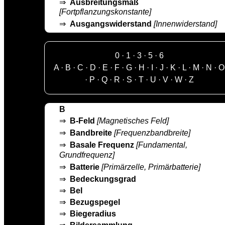
⇒
Ausbreitungsmaß
[Fortpflanzungskonstante]
⇒
Ausgangswiderstand
[Innenwiderstand]
0
·
1
·
3
·
5
·
6
A
·
B
·
C
·
D
·
E
·
F
·
G
·
H
·
I
·
J
·
K
·
L
·
M
·
N
·
O
·
P
·
Q
·
R
·
S
·
T
·
U
·
V
·
W
·
Z
B
⇒
B-Feld
[Magnetisches Feld]
⇒
Bandbreite
[Frequenzbandbreite]
⇒
Basale Frequenz
[Fundamental,
Grundfrequenz]
⇒
Batterie
[Primärzelle, Primärbatterie]
⇒
Bedeckungsgrad
⇒
Bel
⇒
Bezugspegel
⇒
Biegeradius