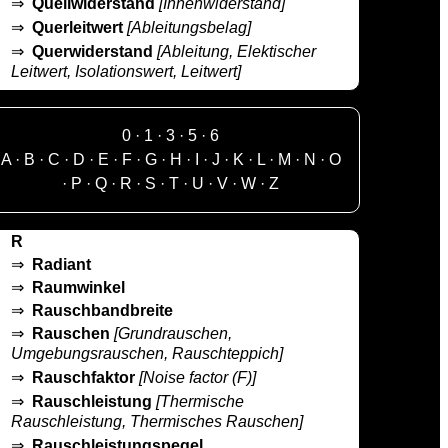
⇒
Quellwiderstand
[Innenwiderstand]
⇒
Querleitwert
[Ableitungsbelag]
⇒
Querwiderstand
[Ableitung, Elektischer
Leitwert, Isolationswert, Leitwert]
0
·
1
·
3
·
5
·
6
A
·
B
·
C
·
D
·
E
·
F
·
G
·
H
·
I
·
J
·
K
·
L
·
M
·
N
·
O
·
P
·
Q
·
R
·
S
·
T
·
U
·
V
·
W
·
Z
R
⇒
Radiant
⇒
Raumwinkel
⇒
Rauschbandbreite
⇒
Rauschen
[Grundrauschen,
Umgebungsrauschen, Rauschteppich]
⇒
Rauschfaktor
[Noise factor (F)]
⇒
Rauschleistung
[Thermische
Rauschleistung, Thermisches Rauschen]
⇒
Rauschleistungspegel