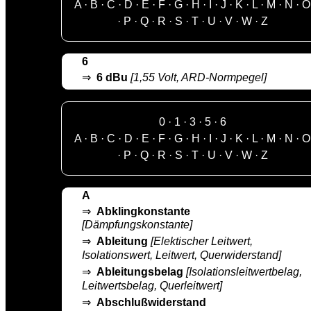
A
·
B
·
C
·
D
·
E
·
F
·
G
·
H
·
I
·
J
·
K
·
L
·
M
·
N
·
O
·
P
·
Q
·
R
·
S
·
T
·
U
·
V
·
W
·
Z
6
⇒
6 dBu
[1,55 Volt, ARD-Normpegel]
0
·
1
·
3
·
5
·
6
A
·
B
·
C
·
D
·
E
·
F
·
G
·
H
·
I
·
J
·
K
·
L
·
M
·
N
·
O
·
P
·
Q
·
R
·
S
·
T
·
U
·
V
·
W
·
Z
A
⇒
Abklingkonstante
[Dämpfungskonstante]
⇒
Ableitung
[Elektischer Leitwert,
Isolationswert, Leitwert, Querwiderstand]
⇒
Ableitungsbelag
[Isolationsleitwertbelag,
Leitwertsbelag, Querleitwert]
⇒
Abschlußwiderstand