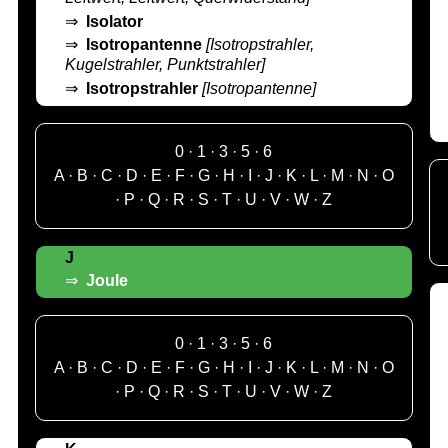
⇒
Isolator
⇒
Isotropantenne
[Isotropstrahler,
Kugelstrahler, Punktstrahler]
⇒
Isotropstrahler
[Isotropantenne]
0
·
1
·
3
·
5
·
6
A
·
B
·
C
·
D
·
E
·
F
·
G
·
H
·
I
·
J
·
K
·
L
·
M
·
N
·
O
·
P
·
Q
·
R
·
S
·
T
·
U
·
V
·
W
·
Z
J
⇒
Joule
0
·
1
·
3
·
5
·
6
A
·
B
·
C
·
D
·
E
·
F
·
G
·
H
·
I
·
J
·
K
·
L
·
M
·
N
·
O
·
P
·
Q
·
R
·
S
·
T
·
U
·
V
·
W
·
Z