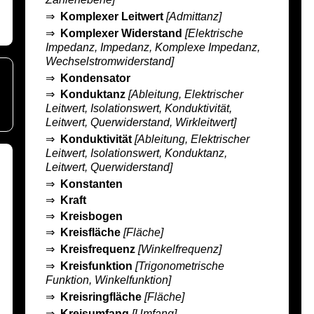
⇒
Komplexer Leitwert
[Admittanz]
⇒
Komplexer Widerstand
[Elektrische
Impedanz, Impedanz, Komplexe Impedanz,
Wechselstromwiderstand]
⇒
Kondensator
⇒
Konduktanz
[Ableitung, Elektrischer
Leitwert, Isolationswert, Konduktivität,
Leitwert, Querwiderstand, Wirkleitwert]
⇒
Konduktivität
[Ableitung, Elektrischer
Leitwert, Isolationswert, Konduktanz,
Leitwert, Querwiderstand]
⇒
Konstanten
⇒
Kraft
⇒
Kreisbogen
⇒
Kreisfläche
[Fläche]
⇒
Kreisfrequenz
[Winkelfrequenz]
⇒
Kreisfunktion
[Trigonometrische
Funktion, Winkelfunktion]
⇒
Kreisringfläche
[Fläche]
⇒
Kreisumfang
[Umfang]