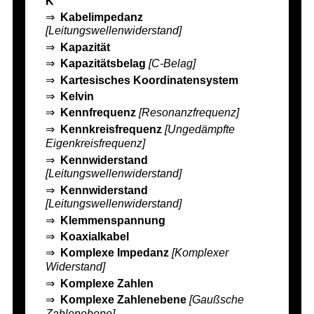
K
⇒
Kabelimpedanz
[Leitungswellenwiderstand]
⇒
Kapazität
⇒
Kapazitätsbelag
[C-Belag]
⇒
Kartesisches Koordinatensystem
⇒
Kelvin
⇒
Kennfrequenz
[Resonanzfrequenz]
⇒
Kennkreisfrequenz
[Ungedämpfte
Eigenkreisfrequenz]
⇒
Kennwiderstand
[Leitungswellenwiderstand]
⇒
Kennwiderstand
[Leitungswellenwiderstand]
⇒
Klemmenspannung
⇒
Koaxialkabel
⇒
Komplexe Impedanz
[Komplexer
Widerstand]
⇒
Komplexe Zahlen
⇒
Komplexe Zahlenebene
[Gaußsche
Zahlenebene]