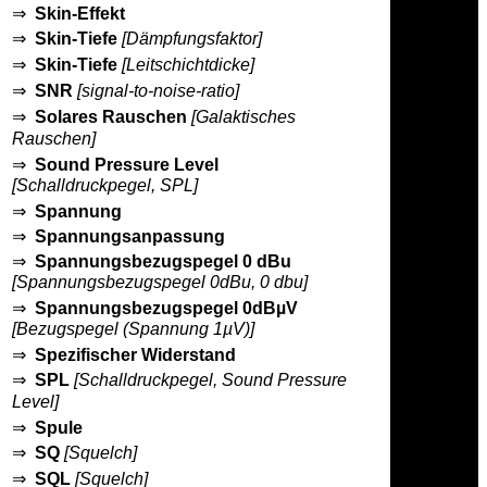
⇒
Skin-Effekt
⇒
Skin-Tiefe
[Dämpfungsfaktor]
⇒
Skin-Tiefe
[Leitschichtdicke]
⇒
SNR
[signal-to-noise-ratio]
⇒
Solares Rauschen
[Galaktisches
Rauschen]
⇒
Sound Pressure Level
[Schalldruckpegel, SPL]
⇒
Spannung
⇒
Spannungsanpassung
⇒
Spannungsbezugspegel 0 dBu
[Spannungsbezugspegel 0dBu, 0 dbu]
⇒
Spannungsbezugspegel 0dBµV
[Bezugspegel (Spannung 1µV)]
⇒
Spezifischer Widerstand
⇒
SPL
[Schalldruckpegel, Sound Pressure
Level]
⇒
Spule
⇒
SQ
[Squelch]
⇒
SQL
[Squelch]