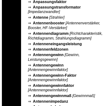
⇒
Anpassungsfaktor
⇒
Anpassungstransformator
[Impedanzwandler]
⇒
Antenne
[Strahler]
⇒
Antennenbooster
[Antennenverstärker,
Booster, HF-Verstärker]
⇒
Antennendiagramm
[Richtcharakteristik,
Richtdiagramm, Strahlungsdiagramm]
⇒
Antenneneingangsleistung
⇒
Antennenfeldzonen
⇒
Antennengewinn
[Gewinn,
Leistungsgewinn]
⇒
Antennengewinn
[Antennengewinnfaktor]
⇒
Antennengewinn-Faktor
[Antennengewinnfaktor]
⇒
Antennengewinnfaktor
[Antennengewinnfaktor]
⇒
Antennengewinnmaß
[Gewinnmaß]
⇒
Antennenimpedanz