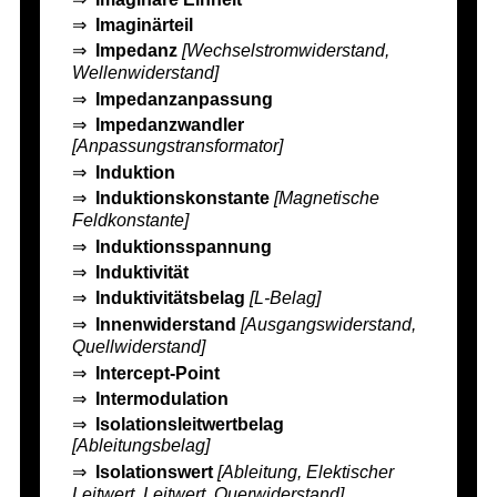
⇒
Imaginärteil
⇒
Impedanz
[Wechselstromwiderstand,
Wellenwiderstand]
⇒
Impedanzanpassung
⇒
Impedanzwandler
[Anpassungstransformator]
⇒
Induktion
⇒
Induktionskonstante
[Magnetische
Feldkonstante]
⇒
Induktionsspannung
⇒
Induktivität
⇒
Induktivitätsbelag
[L-Belag]
⇒
Innenwiderstand
[Ausgangswiderstand,
Quellwiderstand]
⇒
Intercept-Point
⇒
Intermodulation
⇒
Isolationsleitwertbelag
[Ableitungsbelag]
⇒
Isolationswert
[Ableitung, Elektischer
Leitwert, Leitwert, Querwiderstand]