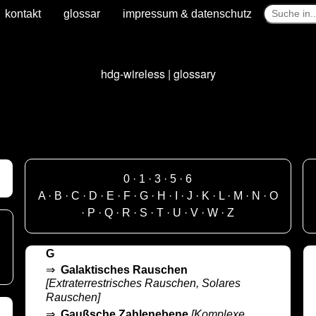
kontakt
glossar
impressum & datenschutz
hdg-wireless | glossary
0
·
1
·
3
·
5
·
6
A
·
B
·
C
·
D
·
E
·
F
·
G
·
H
·
I
·
J
·
K
·
L
·
M
·
N
·
O
·
P
·
Q
·
R
·
S
·
T
·
U
·
V
·
W
·
Z
G
⇒
Galaktisches Rauschen
[Extraterrestrisches Rauschen, Solares
Rauschen]
⇒
Gaußsche Zahlenebene
[Komplexe