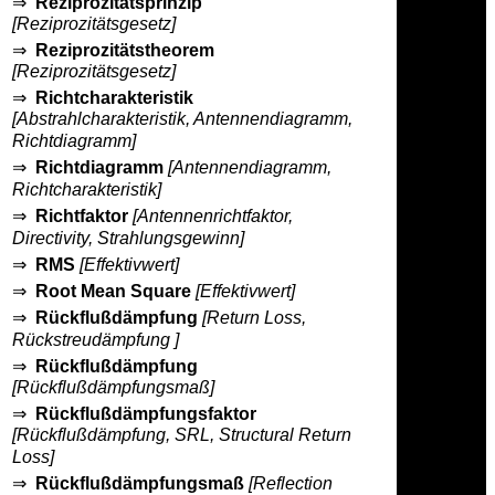
⇒
Reziprozitätsprinzip
[Reziprozitätsgesetz]
⇒
Reziprozitätstheorem
[Reziprozitätsgesetz]
⇒
Richtcharakteristik
[Abstrahlcharakteristik, Antennendiagramm,
Richtdiagramm]
⇒
Richtdiagramm
[Antennendiagramm,
Richtcharakteristik]
⇒
Richtfaktor
[Antennenrichtfaktor,
Directivity, Strahlungsgewinn]
⇒
RMS
[Effektivwert]
⇒
Root Mean Square
[Effektivwert]
⇒
Rückflußdämpfung
[Return Loss,
Rückstreudämpfung ]
⇒
Rückflußdämpfung
[Rückflußdämpfungsmaß]
⇒
Rückflußdämpfungsfaktor
[Rückflußdämpfung, SRL, Structural Return
Loss]
⇒
Rückflußdämpfungsmaß
[Reflection