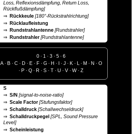
Loss, Reflexionsdämpfung, Return Loss,
Rückflußdämpfung]
⇒
Rückkeule
[180°-Rückstrahlrichtung]
⇒
Rücklaufleistung
⇒
Rundstrahlantenne
[Rundstrahler]
⇒
Rundstrahler
[Rundstrahlantenne]
0
·
1
·
3
·
5
·
6
A
·
B
·
C
·
D
·
E
·
F
·
G
·
H
·
I
·
J
·
K
·
L
·
M
·
N
·
O
·
P
·
Q
·
R
·
S
·
T
·
U
·
V
·
W
·
Z
S
⇒
S/N
[signal-to-noise-ratio]
⇒
Scale Factor
[Stufungsfaktor]
⇒
Schalldruck
[Schallwechseldruck]
⇒
Schalldruckpegel
[SPL, Sound Pressure
Level]
⇒
Scheinleistung