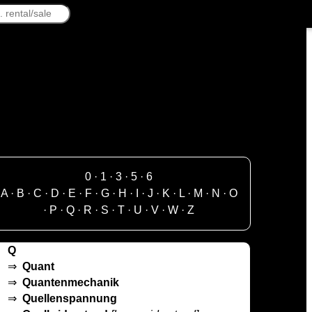
0
·
1
·
3
·
5
·
6
A
·
B
·
C
·
D
·
E
·
F
·
G
·
H
·
I
·
J
·
K
·
L
·
M
·
N
·
O
·
P
·
Q
·
R
·
S
·
T
·
U
·
V
·
W
·
Z
Q
⇒
Quant
⇒
Quantenmechanik
⇒
Quellenspannung