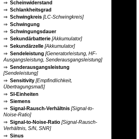
⇒
Scheinwiderstand
⇒
Schlankheitsgrad
⇒
Schwingkreis
[LC-Schwingkreis]
⇒
Schwingung
⇒
Schwingungsdauer
⇒
Sekundärbatterie
[Akkumulator]
⇒
Sekundärzelle
[Akkumulator]
⇒
Sendeleistung
[Generatorleistung, HF-
Ausgangsleistung, Senderausgangsleistung]
⇒
Senderausgangsleistung
[Sendeleistung]
⇒
Sensitivity
[Empfindlichkeit,
Übertragungsmaß]
⇒
SI-Einheiten
⇒
Siemens
⇒
Signal-Rausch-Verhältnis
[Signal-to-
Noise-Ratio]
⇒
Signal-to-Noise-Ratio
[Signal-Rausch-
Verhältnis, S/N, SNR]
⇒
Sinus