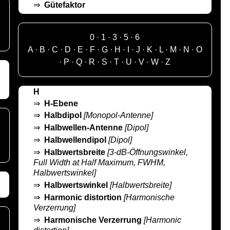
⇒
Gütefaktor
0
·
1
·
3
·
5
·
6
A
·
B
·
C
·
D
·
E
·
F
·
G
·
H
·
I
·
J
·
K
·
L
·
M
·
N
·
O
·
P
·
Q
·
R
·
S
·
T
·
U
·
V
·
W
·
Z
H
⇒
H-Ebene
⇒
Halbdipol
[Monopol-Antenne]
⇒
Halbwellen-Antenne
[Dipol]
⇒
Halbwellendipol
[Dipol]
⇒
Halbwertsbreite
[3-dB-Öffnungswinkel,
Full Width at Half Maximum, FWHM,
Halbwertswinkel]
⇒
Halbwertswinkel
[Halbwertsbreite]
⇒
Harmonic distortion
[Harmonische
Verzerrung]
⇒
Harmonische Verzerrung
[Harmonic