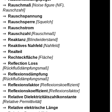
⇒
Rauschmaß
[Noise figure (NF),
Rauschzahl]
⇒
Rauschspannung
⇒
Rauschsperre
[Squelch]
⇒
Rauschstrom
⇒
Rauschzahl
[Rauschmaß]
⇒
Reaktanz
[Blindwiderstand]
⇒
Reaktives Nahfeld
[Nahfeld]
⇒
Realteil
⇒
Rechteckfläche
[Fläche]
⇒
Reflection Loss
[Rückflußdämpfungsmaß]
⇒
Reflexionsdämpfung
[Rückflußdämpfungsmaß]
⇒
Reflexionsfaktor
[Reflexionskoeffizient]
⇒
Reflexionskoeffizient
[Reflexionsfaktor]
⇒
Relative Dielektrizitätszahlkonstante
[Relative Permittivität]
⇒
Relative elektrische Länge