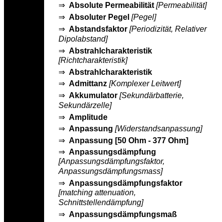
⇒
Absolute Permeabilität
[Permeabilität]
⇒
Absoluter Pegel
[Pegel]
⇒
Abstandsfaktor
[Periodizität, Relativer
Dipolabstand]
⇒
Abstrahlcharakteristik
[Richtcharakteristik]
⇒
Abstrahlcharakteristik
⇒
Admittanz
[Komplexer Leitwert]
⇒
Akkumulator
[Sekundärbatterie,
Sekundärzelle]
⇒
Amplitude
⇒
Anpassung
[Widerstandsanpassung]
⇒
Anpassung [50 Ohm - 377 Ohm]
⇒
Anpassungsdämpfung
[Anpassungsdämpfungsfaktor,
Anpassungsdämpfungsmass]
⇒
Anpassungsdämpfungsfaktor
[matching attenuation,
Schnittstellendämpfung]
⇒
Anpassungsdämpfungsmaß