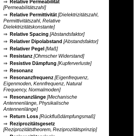
⇒
Relative Permeabilität
[Permeabilitätszahl]
⇒
Relative Permittivität
[Dielektrizitätszahl,
Permittivitätszahl, Relative
Dielektrizitätskonstante]
⇒
Relative Spacing
[Abstandsfaktor]
⇒
Relativer Dipolabstand
[Abstandsfaktor]
⇒
Relativer Pegel
[Maß]
⇒
Resistanz
[Ohmscher Widerstand]
⇒
Resistive Dämpfung
[Kupferverluste]
⇒
Resonanz
⇒
Resonanzfrequenz
[Eigenfrequenz,
Eigenmoden, Kennfrequenz, Natural
Frequency, Normalmoden]
⇒
Resonanzlänge
[Mechanische
Antennenlänge, Physikalische
Antennenlänge]
⇒
Return Loss
[Rückflußdämpfungsmaß]
⇒
Reziprozitätsgesetz
[Reziprozitätstheorem, Reziprozitätsprinzip]