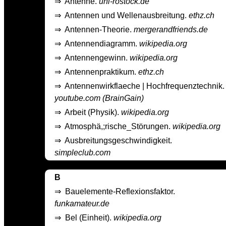
⇒
Antenne.
uni-rostock.de
⇒
Antennen und Wellenausbreitung.
ethz.ch
⇒
Antennen-Theorie.
mergerandfriends.de
⇒
Antennendiagramm.
wikipedia.org
⇒
Antennengewinn.
wikipedia.org
⇒
Antennenpraktikum.
ethz.ch
⇒
Antennenwirkflaeche | Hochfrequenztechnik.
youtube.com (BrainGain)
⇒
Arbeit (Physik).
wikipedia.org
⇒
Atmosphä,;rische_Störungen.
wikipedia.org
⇒
Ausbreitungsgeschwindigkeit.
simpleclub.com
B
⇒
Bauelemente-Reflexionsfaktor.
funkamateur.de
⇒
Bel (Einheit).
wikipedia.org