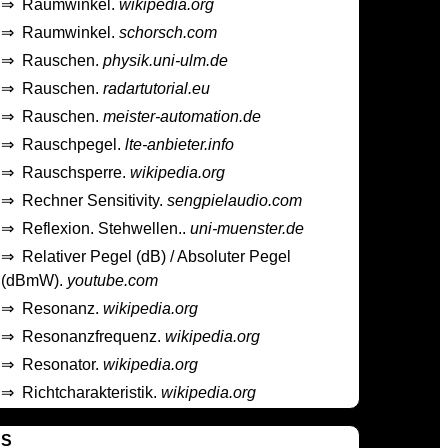
⇒
Raumwinkel.
wikipedia.org
⇒
Raumwinkel.
schorsch.com
⇒
Rauschen.
physik.uni-ulm.de
⇒
Rauschen.
radartutorial.eu
⇒
Rauschen.
meister-automation.de
⇒
Rauschpegel.
lte-anbieter.info
⇒
Rauschsperre.
wikipedia.org
⇒
Rechner Sensitivity.
sengpielaudio.com
⇒
Reflexion. Stehwellen..
uni-muenster.de
⇒
Relativer Pegel (dB) / Absoluter Pegel
(dBmW).
youtube.com
⇒
Resonanz.
wikipedia.org
⇒
Resonanzfrequenz.
wikipedia.org
⇒
Resonator.
wikipedia.org
⇒
Richtcharakteristik.
wikipedia.org
S