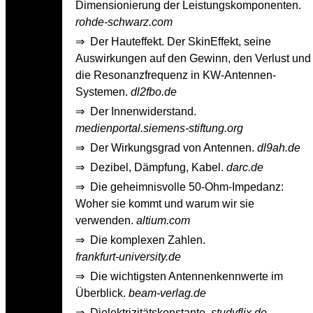
Dimensionierung der Leistungskomponenten.
rohde-schwarz.com
⇒
Der Hauteffekt. Der Skin­Effekt, seine
Auswirkungen auf den Gewinn, den Verlust und
die Resonanzfrequenz in KW­-Antennen­-
Systemen.
dl2fbo.de
⇒
Der Innenwiderstand.
medienportal.siemens-stiftung.org
⇒
Der Wirkungsgrad von Antennen.
dl9ah.de
⇒
Dezibel, Dämpfung, Kabel.
darc.de
⇒
Die geheimnisvolle 50-Ohm-Impedanz:
Woher sie kommt und warum wir sie
verwenden.
altium.com
⇒
Die komplexen Zahlen.
frankfurt-university.de
⇒
Die wichtigsten Antennenkennwerte im
Überblick.
beam-verlag.de
⇒
Dielektrizitätskonstante.
studyflix.de