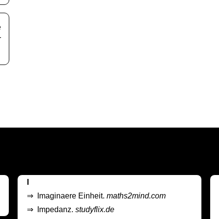
e
r
I
⇒
Imaginaere Einheit.
maths2mind.com
⇒
Impedanz.
studyflix.de