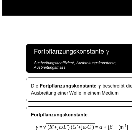
Fortpflanzungskonstante
γ
Ausbreitungskoeffizient, Ausbreitungskonstante,
Ausbreitungsmass
γ
Die
Fortpflanzungskonstante
beschreibt di
Ausbreitung einer Welle in einem Medium.
Fortpflanzungskonstante
:
γ
R'
ω
L'
G'
ω
C'
α
β
-1
√
=
(
+
j
) (
+
j
)
=
+
j
[m
]