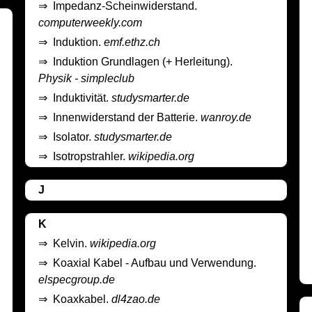
⇒
Impedanz-Scheinwiderstand.
computerweekly.com
⇒
Induktion.
emf.ethz.ch
⇒
Induktion Grundlagen (+ Herleitung).
Physik - simpleclub
⇒
Induktivität.
studysmarter.de
⇒
Innenwiderstand der Batterie.
wanroy.de
⇒
Isolator.
studysmarter.de
⇒
Isotropstrahler.
wikipedia.org
J
K
⇒
Kelvin.
wikipedia.org
⇒
Koaxial Kabel - Aufbau und Verwendung.
elspecgroup.de
⇒
Koaxkabel.
dl4zao.de