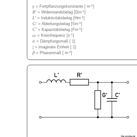
γ
-1
= Fortpflanzungskonstante [ m
]
R'
-1
= Widerstandsbelag [Ωm
]
L'
-1
= Induktivitätsbelag [Hm
]
G'
-1
= Ableitungsbelag [Sm
]
C'
-1
= Kapazitätsbelag [Fm
]
ω
-1
= Kreisfrequenz [s
]
α
= Dämpfungsmaß [ 1]
j = imaginäre Einheit [ 1]
β
-1
= Phasenmaß [ m
]