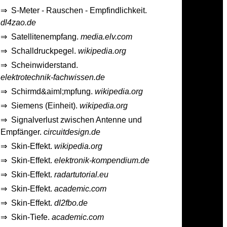
⇒
S-Meter - Rauschen - Empfindlichkeit.
dl4zao.de
⇒
Satellitenempfang.
media.elv.com
⇒
Schalldruckpegel.
wikipedia.org
⇒
Scheinwiderstand.
elektrotechnik-fachwissen.de
⇒
Schirmd&aiml;mpfung.
wikipedia.org
⇒
Siemens (Einheit).
wikipedia.org
⇒
Signalverlust zwischen Antenne und
Empfänger.
circuitdesign.de
⇒
Skin-Effekt.
wikipedia.org
⇒
Skin-Effekt.
elektronik-kompendium.de
⇒
Skin-Effekt.
radartutorial.eu
⇒
Skin-Effekt.
academic.com
⇒
Skin-Effekt.
dl2fbo.de
⇒
Skin-Tiefe.
academic.com