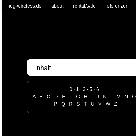
hdg-wireless.de
about
rental/sale
referenzen
Inhalt
0
·
1
·
3
·
5
·
6
A
·
B
·
C
·
D
·
E
·
F
·
G
·
H
·
I
·
J
·
K
·
L
·
M
·
N
·
O
·
P
·
Q
·
R
·
S
·
T
·
U
·
V
·
W
·
Z