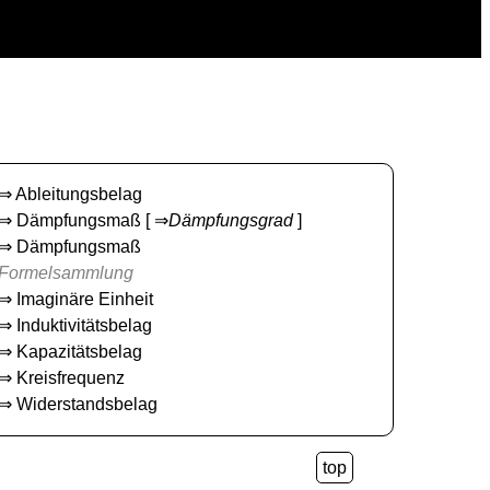
⇒
Ableitungsbelag
⇒
Dämpfungsmaß
[ ⇒
Dämpfungsgrad
]
⇒
Dämpfungsmaß
Formelsammlung
⇒
Imaginäre Einheit
⇒
Induktivitätsbelag
⇒
Kapazitätsbelag
⇒
Kreisfrequenz
⇒
Widerstandsbelag
top