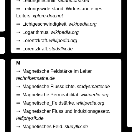
⇒
Leitungstechnik.
radartutorial.eu
⇒
Leitungswiderstand, Widerstand eines
Leiters.
xplore-dna.net
⇒
Lichtgeschwindigkeit.
wikipedia.org
⇒
Logarithmus.
wikipedia.org
⇒
Lorentzkraft.
wikipedia.org
⇒
Lorentzkraft.
studyflix.de
M
⇒
Magnetische Feldstärke im Leiter.
technikermathe.de
⇒
Magnetische Flussdichte.
studysmarter.de
⇒
Magnetische Permeabilität.
wikipedia.org
⇒
Magnetische_Feldstärke.
wikipedia.org
⇒
Magnetischer Fluss und Induktionsgesetz.
leifiphysik.de
⇒
Magnetisches Feld.
studyflix.de