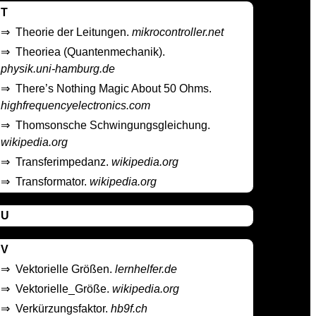
T
⇒
Theorie der Leitungen.
mikrocontroller.net
⇒
Theoriea (Quantenmechanik).
physik.uni-hamburg.de
⇒
There’s Nothing Magic About 50 Ohms.
highfrequencyelectronics.com
⇒
Thomsonsche Schwingungsgleichung.
wikipedia.org
⇒
Transferimpedanz.
wikipedia.org
⇒
Transformator.
wikipedia.org
U
V
⇒
Vektorielle Größen.
lernhelfer.de
⇒
Vektorielle_Größe.
wikipedia.org
⇒
Verkürzungsfaktor.
hb9f.ch