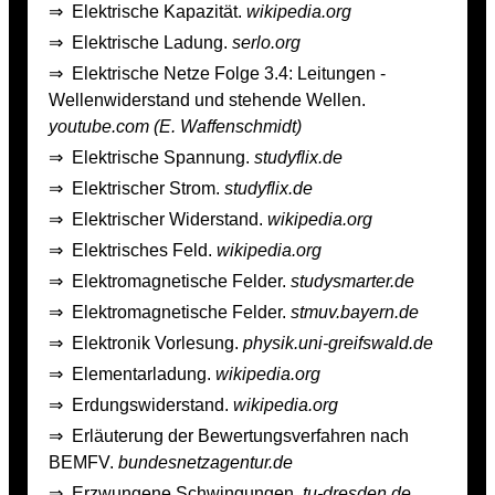
⇒
Elektrische Kapazität.
wikipedia.org
⇒
Elektrische Ladung.
serlo.org
⇒
Elektrische Netze Folge 3.4: Leitungen -
Wellenwiderstand und stehende Wellen.
youtube.com (E. Waffenschmidt)
⇒
Elektrische Spannung.
studyflix.de
⇒
Elektrischer Strom.
studyflix.de
⇒
Elektrischer Widerstand.
wikipedia.org
⇒
Elektrisches Feld.
wikipedia.org
⇒
Elektromagnetische Felder.
studysmarter.de
⇒
Elektromagnetische Felder.
stmuv.bayern.de
⇒
Elektronik Vorlesung.
physik.uni-greifswald.de
⇒
Elementarladung.
wikipedia.org
⇒
Erdungswiderstand.
wikipedia.org
⇒
Erläuterung der Bewertungsverfahren nach
BEMFV.
bundesnetzagentur.de
⇒
Erzwungene Schwingungen.
tu-dresden.de