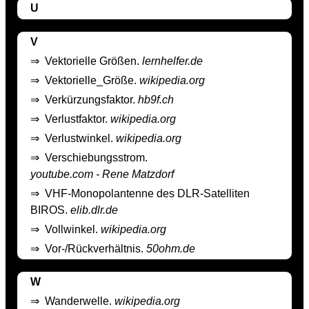
U
V
⇒
Vektorielle Größen.
lernhelfer.de
⇒
Vektorielle_Größe.
wikipedia.org
⇒
Verkürzungsfaktor.
hb9f.ch
⇒
Verlustfaktor.
wikipedia.org
⇒
Verlustwinkel.
wikipedia.org
⇒
Verschiebungsstrom.
youtube.com - Rene Matzdorf
⇒
VHF-Monopolantenne des DLR-Satelliten
BIROS.
elib.dlr.de
⇒
Vollwinkel.
wikipedia.org
⇒
Vor-/Rückverhältnis.
50ohm.de
W
⇒
Wanderwelle.
wikipedia.org