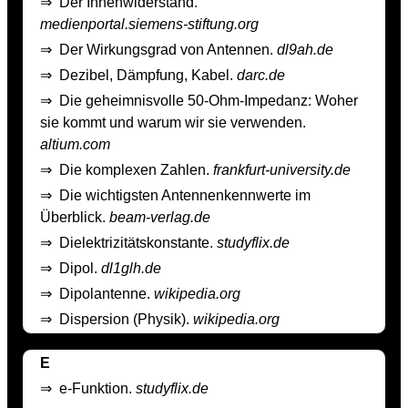
⇒
Der Innenwiderstand.
medienportal.siemens-stiftung.org
⇒
Der Wirkungsgrad von Antennen.
dl9ah.de
⇒
Dezibel, Dämpfung, Kabel.
darc.de
⇒
Die geheimnisvolle 50-Ohm-Impedanz: Woher
sie kommt und warum wir sie verwenden.
altium.com
⇒
Die komplexen Zahlen.
frankfurt-university.de
⇒
Die wichtigsten Antennenkennwerte im
Überblick.
beam-verlag.de
⇒
Dielektrizitätskonstante.
studyflix.de
⇒
Dipol.
dl1glh.de
⇒
Dipolantenne.
wikipedia.org
⇒
Dispersion (Physik).
wikipedia.org
E
⇒
e-Funktion.
studyflix.de