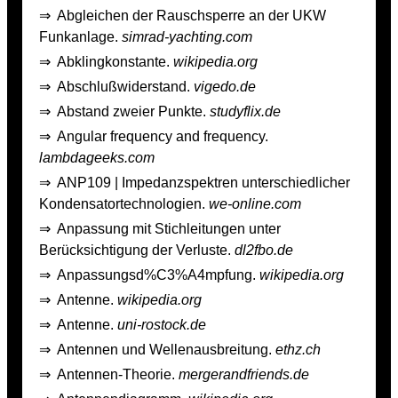
⇒
Abgleichen der Rauschsperre an der UKW
Funkanlage.
simrad-yachting.com
⇒
Abklingkonstante.
wikipedia.org
⇒
Abschlußwiderstand.
vigedo.de
⇒
Abstand zweier Punkte.
studyflix.de
⇒
Angular frequency and frequency.
lambdageeks.com
⇒
ANP109 | Impedanzspektren unterschiedlicher
Kondensatortechnologien.
we-online.com
⇒
Anpassung mit Stichleitungen unter
Berücksichtigung der Verluste.
dl2fbo.de
⇒
Anpassungsd%C3%A4mpfung.
wikipedia.org
⇒
Antenne.
wikipedia.org
⇒
Antenne.
uni-rostock.de
⇒
Antennen und Wellenausbreitung.
ethz.ch
⇒
Antennen-Theorie.
mergerandfriends.de