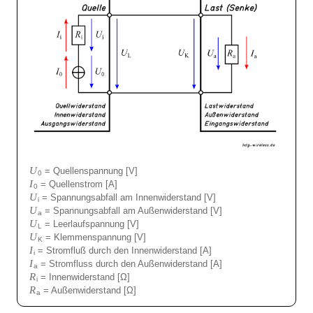
U
= Quellenspannung [V]
0
I
= Quellenstrom [A]
0
U
= Spannungsabfall am Innenwiderstand [V]
i
U
= Spannungsabfall am Außenwiderstand [V]
a
U
= Leerlaufspannung [V]
L
U
= Klemmenspannung [V]
K
I
= Stromfluß durch den Innenwiderstand [A]
i
I
= Stromfluss durch den Außenwiderstand [A]
a
R
= Innenwiderstand [Ω]
i
R
= Außenwiderstand [Ω]
a