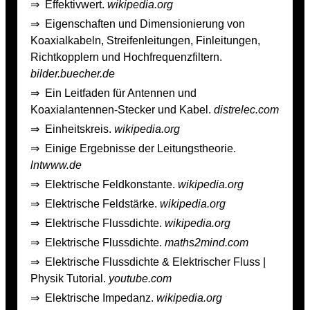
⇒
Effektivwert.
wikipedia.org
⇒
Eigenschaften und Dimensionierung von
Koaxialkabeln, Streifenleitungen, Finleitungen,
Richtkopplern und Hochfrequenzfiltern.
bilder.buecher.de
⇒
Ein Leitfaden für Antennen und
Koaxialantennen-Stecker und Kabel.
distrelec.com
⇒
Einheitskreis.
wikipedia.org
⇒
Einige Ergebnisse der Leitungstheorie.
lntwww.de
⇒
Elektrische Feldkonstante.
wikipedia.org
⇒
Elektrische Feldstärke.
wikipedia.org
⇒
Elektrische Flussdichte.
wikipedia.org
⇒
Elektrische Flussdichte.
maths2mind.com
⇒
Elektrische Flussdichte & Elektrischer Fluss |
Physik Tutorial.
youtube.com
⇒
Elektrische Impedanz.
wikipedia.org