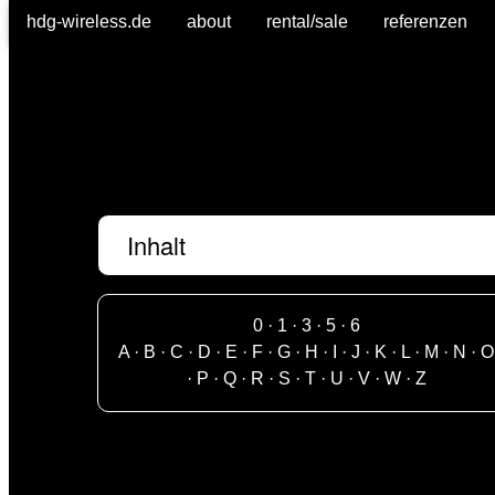
hdg-wireless.de
about
rental/sale
referenzen
Inhalt
0
·
1
·
3
·
5
·
6
A
·
B
·
C
·
D
·
E
·
F
·
G
·
H
·
I
·
J
·
K
·
L
·
M
·
N
·
O
·
P
·
Q
·
R
·
S
·
T
·
U
·
V
·
W
·
Z