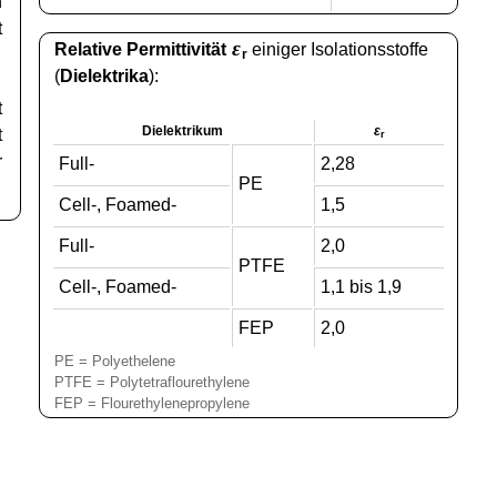
h
t
ε
Relative Permittivität
einiger Isolationsstoffe
E
r
(
Dielektrika
):
E
t
Dielektrikum
ε
t
r
r
Full-
2,28
PE
Cell-, Foamed-
1,5
Full-
2,0
PTFE
Cell-, Foamed-
1,1 bis 1,9
FEP
2,0
PE = Polyethelene
PTFE = Polytetraflourethylene
FEP = Flourethylenepropylene