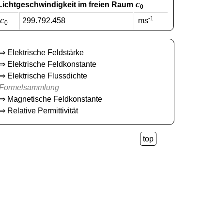
c
Lichtgeschwindigkeit im freien Raum
0
c
-1
299.792.458
ms
0
⇒
Elektrische Feldstärke
⇒
Elektrische Feldkonstante
⇒
Elektrische Flussdichte
Formelsammlung
⇒
Magnetische Feldkonstante
⇒
Relative Permittivität
top