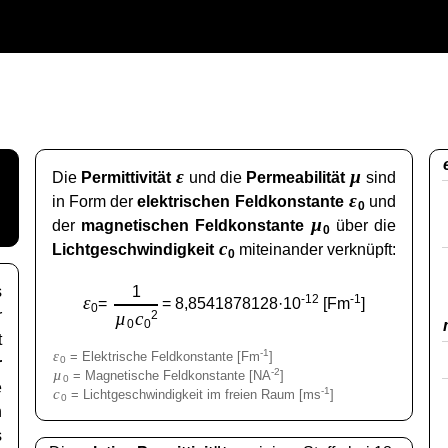
ε
µ
Die
Permittivität
und die
Permeabilität
sind
ε
in Form der
elektrischen Feldkonstante
und
0
µ
der
magnetischen Feldkonstante
über die
0
c
Lichtgeschwindigkeit
miteinander verknüpft:
0
s
1
ε
-12
-1
=
= 8,8541878128·10
[Fm
]
0
r
µ
c
2
0
0
t
ε
-1
= Elektrische Feldkonstante [Fm
]
0
r
µ
-2
= Magnetische Feldkonstante [NA
]
0
e
c
-1
= Lichtgeschwindigkeit im freien Raum [ms
]
0
n
s