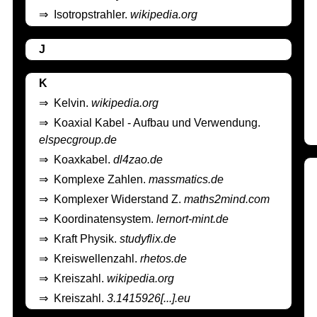
⇒
Isotropstrahler.
wikipedia.org
J
K
⇒
Kelvin.
wikipedia.org
⇒
Koaxial Kabel - Aufbau und Verwendung.
elspecgroup.de
⇒
Koaxkabel.
dl4zao.de
⇒
Komplexe Zahlen.
massmatics.de
⇒
Komplexer Widerstand Z.
maths2mind.com
⇒
Koordinatensystem.
lernort-mint.de
⇒
Kraft Physik.
studyflix.de
⇒
Kreiswellenzahl.
rhetos.de
⇒
Kreiszahl.
wikipedia.org
⇒
Kreiszahl.
3.1415926[...].eu