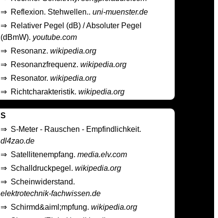
⇒
Reflexion. Stehwellen..
uni-muenster.de
⇒
Relativer Pegel (dB) / Absoluter Pegel
(dBmW).
youtube.com
⇒
Resonanz.
wikipedia.org
⇒
Resonanzfrequenz.
wikipedia.org
⇒
Resonator.
wikipedia.org
⇒
Richtcharakteristik.
wikipedia.org
S
⇒
S-Meter - Rauschen - Empfindlichkeit.
dl4zao.de
⇒
Satellitenempfang.
media.elv.com
⇒
Schalldruckpegel.
wikipedia.org
⇒
Scheinwiderstand.
elektrotechnik-fachwissen.de
⇒
Schirmd&aiml;mpfung.
wikipedia.org