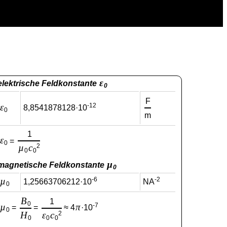
ε
elektrische Feldkonstante
0
F
ε
-12
8,8541878128·10
0
m
1
ε
=
0
µ
c
2
0
0
µ
magnetische Feldkonstante
0
µ
-6
-2
1,25663706212·10
NA
0
B
1
0
µ
π
-7
=
=
≈ 4
·10
0
H
ε
c
2
0
0
0