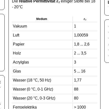
ε
Die
relative Permittivität
einiger Stoffe bei 18
r
- 20°C
ε
Medium
r
Vakuum
1
Luft
1,00059
Papier
1,8 ... 2,6
Holz
2 ... 3,5
Acrylglas
3
Glas
5 ... 16
Wasser (18 °C, 50 Hz)
1,77
t
r
Wasser (0 °C, 0-1 GHz)
88
Wasser (20 °C, 0-3 GHz)
80
s
Ferroelektrika
> 1000