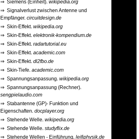
⇒
Siemens (Einheit).
wikipedia.org
⇒
Signalverlust zwischen Antenne und
Empfänger.
circuitdesign.de
⇒
Skin-Effekt.
wikipedia.org
⇒
Skin-Effekt.
elektronik-kompendium.de
⇒
Skin-Effekt.
radartutorial.eu
⇒
Skin-Effekt.
academic.com
⇒
Skin-Effekt.
dl2fbo.de
⇒
Skin-Tiefe.
academic.com
⇒
Spannungsanpassung.
wikipedia.org
⇒
Spannungsanpassung (Rechner).
sengpielaudio.com
⇒
Stabantenne (GP)- Funktion und
Eigenschaften.
docplayer.org
⇒
Stehende Welle.
wikipedia.org
⇒
Stehende Welle.
studyflix.de
⇒
Stehende Wellen - Einführung.
leifiphysik.de