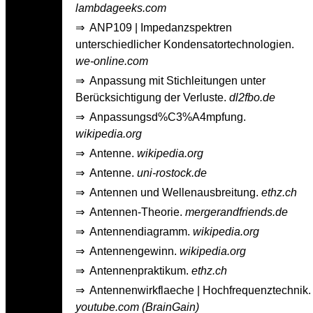
lambdageeks.com
⇒
ANP109 | Impedanzspektren
unterschiedlicher Kondensatortechnologien.
we-online.com
⇒
Anpassung mit Stichleitungen unter
Berücksichtigung der Verluste.
dl2fbo.de
⇒
Anpassungsd%C3%A4mpfung.
wikipedia.org
⇒
Antenne.
wikipedia.org
⇒
Antenne.
uni-rostock.de
⇒
Antennen und Wellenausbreitung.
ethz.ch
⇒
Antennen-Theorie.
mergerandfriends.de
⇒
Antennendiagramm.
wikipedia.org
⇒
Antennengewinn.
wikipedia.org
⇒
Antennenpraktikum.
ethz.ch
⇒
Antennenwirkflaeche | Hochfrequenztechnik.
youtube.com (BrainGain)