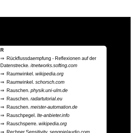
R
⇒
Rückflussdaempfung - Reflexionen auf der
Datenstrecke.
itnetworks.softing.com
⇒
Raumwinkel.
wikipedia.org
⇒
Raumwinkel.
schorsch.com
⇒
Rauschen.
physik.uni-ulm.de
⇒
Rauschen.
radartutorial.eu
⇒
Rauschen.
meister-automation.de
⇒
Rauschpegel.
lte-anbieter.info
⇒
Rauschsperre.
wikipedia.org
⇒
Rechner Sensitivity.
sengpielaudio.com