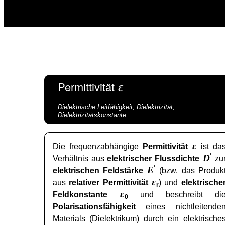
Permittivität
ε
Dielektrische Leitfähigkeit, Dielektrizität,
Dielektrizitätskonstante
ε
Die frequenzabhängige
Permittivität
ist da
→
D
Verhältnis aus
elektrischer Flussdichte
zu
→
E
elektrischen Feldstärke
(bzw. das Produk
ε
aus
relativer Permittivität
) und
elektrische
r
ε
Feldkonstante
und beschreibt di
0
Polarisationsfähigkeit
eines nichtleitende
Materials (Dielektrikum) durch ein elektrische