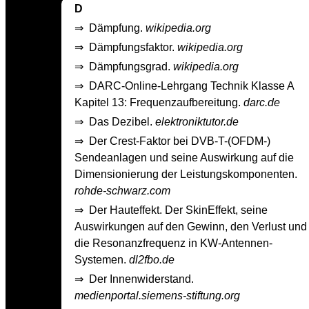
D
⇒
Dämpfung.
wikipedia.org
⇒
Dämpfungsfaktor.
wikipedia.org
⇒
Dämpfungsgrad.
wikipedia.org
⇒
DARC-Online-Lehrgang Technik Klasse A
Kapitel 13: Frequenzaufbereitung.
darc.de
⇒
Das Dezibel.
elektroniktutor.de
⇒
Der Crest-Faktor bei DVB-T-(OFDM-)
Sendeanlagen und seine Auswirkung auf die
Dimensionierung der Leistungskomponenten.
rohde-schwarz.com
⇒
Der Hauteffekt. Der Skin­Effekt, seine
Auswirkungen auf den Gewinn, den Verlust und
die Resonanzfrequenz in KW­-Antennen­-
Systemen.
dl2fbo.de
⇒
Der Innenwiderstand.
medienportal.siemens-stiftung.org