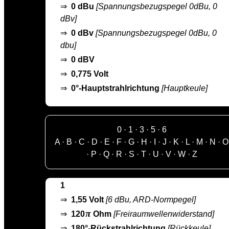
⇒
0 dBu
[Spannungsbezugspegel 0dBu, 0
dBv]
⇒
0 dBv
[Spannungsbezugspegel 0dBu, 0
dbu]
⇒
0 dBV
⇒
0,775 Volt
⇒
0°-Hauptstrahlrichtung
[Hauptkeule]
0
·
1
·
3
·
5
·
6
A
·
B
·
C
·
D
·
E
·
F
·
G
·
H
·
I
·
J
·
K
·
L
·
M
·
N
·
O
·
P
·
Q
·
R
·
S
·
T
·
U
·
V
·
W
·
Z
1
⇒
1,55 Volt
[6 dBu, ARD-Normpegel]
π
⇒
120
Ohm
[Freiraumwellenwiderstand]
⇒
180°-Rückstrahlrichtung
[Rückkeule]