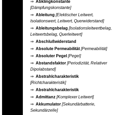
⇒
Abklingkonstante
[Dämpfungskonstante]
⇒
Ableitung
[Elektischer Leitwert,
Isolationswert, Leitwert, Querwiderstand]
⇒
Ableitungsbelag
[Isolationsleitwertbelag,
Leitwertsbelag, Querleitwert]
⇒
Abschlußwiderstand
⇒
Absolute Permeabilität
[Permeabilität]
⇒
Absoluter Pegel
[Pegel]
⇒
Abstandsfaktor
[Periodizität, Relativer
Dipolabstand]
⇒
Abstrahlcharakteristik
[Richtcharakteristik]
⇒
Abstrahlcharakteristik
⇒
Admittanz
[Komplexer Leitwert]
⇒
Akkumulator
[Sekundärbatterie,
Sekundärzelle]