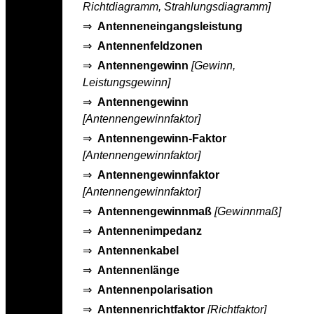
Richtdiagramm, Strahlungsdiagramm]
⇒
Antenneneingangsleistung
⇒
Antennenfeldzonen
⇒
Antennengewinn
[Gewinn,
Leistungsgewinn]
⇒
Antennengewinn
[Antennengewinnfaktor]
⇒
Antennengewinn-Faktor
[Antennengewinnfaktor]
⇒
Antennengewinnfaktor
[Antennengewinnfaktor]
⇒
Antennengewinnmaß
[Gewinnmaß]
⇒
Antennenimpedanz
⇒
Antennenkabel
⇒
Antennenlänge
⇒
Antennenpolarisation
⇒
Antennenrichtfaktor
[Richtfaktor]