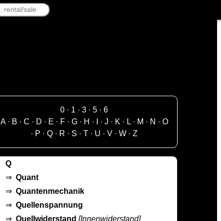
0
·
1
·
3
·
5
·
6
A
·
B
·
C
·
D
·
E
·
F
·
G
·
H
·
I
·
J
·
K
·
L
·
M
·
N
·
O
·
P
·
Q
·
R
·
S
·
T
·
U
·
V
·
W
·
Z
Q
⇒
Quant
⇒
Quantenmechanik
⇒
Quellenspannung
⇒
Quellwiderstand
[Innenwiderstand]