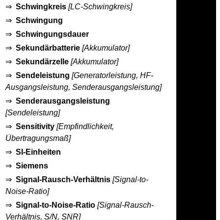
⇒
Schwingkreis
[LC-Schwingkreis]
⇒
Schwingung
⇒
Schwingungsdauer
⇒
Sekundärbatterie
[Akkumulator]
⇒
Sekundärzelle
[Akkumulator]
⇒
Sendeleistung
[Generatorleistung, HF-
Ausgangsleistung, Senderausgangsleistung]
⇒
Senderausgangsleistung
[Sendeleistung]
⇒
Sensitivity
[Empfindlichkeit,
Übertragungsmaß]
⇒
SI-Einheiten
⇒
Siemens
⇒
Signal-Rausch-Verhältnis
[Signal-to-
Noise-Ratio]
⇒
Signal-to-Noise-Ratio
[Signal-Rausch-
Verhältnis, S/N, SNR]