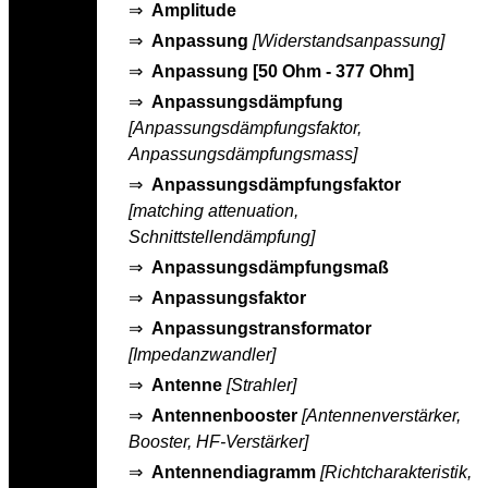
⇒
Amplitude
⇒
Anpassung
[Widerstandsanpassung]
⇒
Anpassung [50 Ohm - 377 Ohm]
⇒
Anpassungsdämpfung
[Anpassungsdämpfungsfaktor,
Anpassungsdämpfungsmass]
⇒
Anpassungsdämpfungsfaktor
[matching attenuation,
Schnittstellendämpfung]
⇒
Anpassungsdämpfungsmaß
⇒
Anpassungsfaktor
⇒
Anpassungstransformator
[Impedanzwandler]
⇒
Antenne
[Strahler]
⇒
Antennenbooster
[Antennenverstärker,
Booster, HF-Verstärker]
⇒
Antennendiagramm
[Richtcharakteristik,