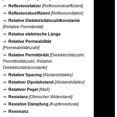
⇒
Reflexionsfaktor
[Reflexionskoeffizient]
⇒
Reflexionskoeffizient
[Reflexionsfaktor]
⇒
Relative Dielektrizitätszahlkonstante
[Relative Permittivität]
⇒
Relative elektrische Länge
⇒
Relative Permeabilität
[Permeabilitätszahl]
⇒
Relative Permittivität
[Dielektrizitätszahl,
Permittivitätszahl, Relative
Dielektrizitätskonstante]
⇒
Relative Spacing
[Abstandsfaktor]
⇒
Relativer Dipolabstand
[Abstandsfaktor]
⇒
Relativer Pegel
[Maß]
⇒
Resistanz
[Ohmscher Widerstand]
⇒
Resistive Dämpfung
[Kupferverluste]
⇒
Resonanz