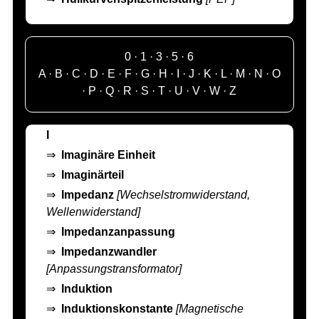
0
·
1
·
3
·
5
·
6
A
·
B
·
C
·
D
·
E
·
F
·
G
·
H
·
I
·
J
·
K
·
L
·
M
·
N
·
O
·
P
·
Q
·
R
·
S
·
T
·
U
·
V
·
W
·
Z
I
⇒
Imaginäre Einheit
⇒
Imaginärteil
⇒
Impedanz
[Wechselstromwiderstand,
Wellenwiderstand]
⇒
Impedanzanpassung
⇒
Impedanzwandler
[Anpassungstransformator]
⇒
Induktion
⇒
Induktionskonstante
[Magnetische