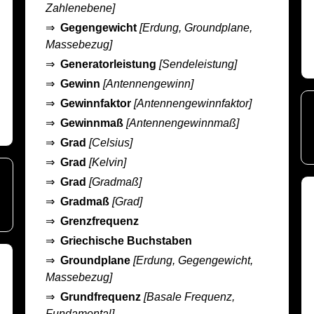
Zahlenebene]
⇒
Gegengewicht
[Erdung, Groundplane,
Massebezug]
⇒
Generatorleistung
[Sendeleistung]
⇒
Gewinn
[Antennengewinn]
⇒
Gewinnfaktor
[Antennengewinnfaktor]
⇒
Gewinnmaß
[Antennengewinnmaß]
⇒
Grad
[Celsius]
⇒
Grad
[Kelvin]
⇒
Grad
[Gradmaß]
⇒
Gradmaß
[Grad]
⇒
Grenzfrequenz
⇒
Griechische Buchstaben
⇒
Groundplane
[Erdung, Gegengewicht,
Massebezug]
⇒
Grundfrequenz
[Basale Frequenz,
Fundamental]