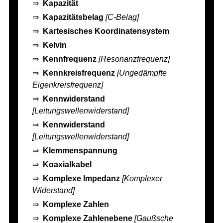
⇒
Kapazität
⇒
Kapazitätsbelag
[C-Belag]
⇒
Kartesisches Koordinatensystem
⇒
Kelvin
⇒
Kennfrequenz
[Resonanzfrequenz]
⇒
Kennkreisfrequenz
[Ungedämpfte
Eigenkreisfrequenz]
⇒
Kennwiderstand
[Leitungswellenwiderstand]
⇒
Kennwiderstand
[Leitungswellenwiderstand]
⇒
Klemmenspannung
⇒
Koaxialkabel
⇒
Komplexe Impedanz
[Komplexer
Widerstand]
⇒
Komplexe Zahlen
⇒
Komplexe Zahlenebene
[Gaußsche