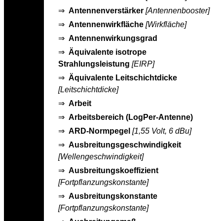
⇒
Antennenverstärker
[Antennenbooster]
⇒
Antennenwirkfläche
[Wirkfläche]
⇒
Antennenwirkungsgrad
⇒
Äquivalente isotrope
Strahlungsleistung
[EIRP]
⇒
Äquivalente Leitschichtdicke
[Leitschichtdicke]
⇒
Arbeit
⇒
Arbeitsbereich (LogPer-Antenne)
⇒
ARD-Normpegel
[1,55 Volt, 6 dBu]
⇒
Ausbreitungsgeschwindigkeit
[Wellengeschwindigkeit]
⇒
Ausbreitungskoeffizient
[Fortpflanzungskonstante]
⇒
Ausbreitungskonstante
[Fortpflanzungskonstante]