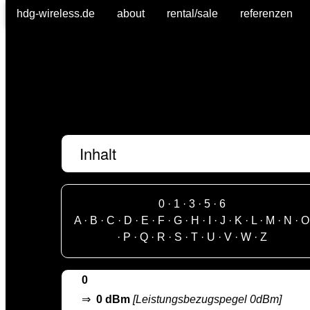
hdg-wireless.de
about
rental/sale
referenzen
Inhalt
0
·
1
·
3
·
5
·
6
A
·
B
·
C
·
D
·
E
·
F
·
G
·
H
·
I
·
J
·
K
·
L
·
M
·
N
·
O
·
P
·
Q
·
R
·
S
·
T
·
U
·
V
·
W
·
Z
0
⇒
0 dBm
[Leistungsbezugspegel 0dBm]