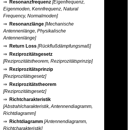
⇒
Resonanzfrequenz
[Eigenfrequenz,
Eigenmoden, Kennfrequenz, Natural
Frequency, Normalmoden]
⇒
Resonanzlänge
[Mechanische
Antennenlänge, Physikalische
Antennenlänge]
⇒
Return Loss
[Rückflußdämpfungsmaß]
⇒
Reziprozitätsgesetz
[Reziprozitätstheorem, Reziprozitätsprinzip]
⇒
Reziprozitätsprinzip
[Reziprozitätsgesetz]
⇒
Reziprozitätstheorem
[Reziprozitätsgesetz]
⇒
Richtcharakteristik
[Abstrahlcharakteristik, Antennendiagramm,
Richtdiagramm]
⇒
Richtdiagramm
[Antennendiagramm,
Richtcharakteristik]