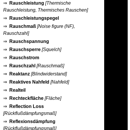
⇒
Rauschleistung
[Thermische
Rauschleistung, Thermisches Rauschen]
⇒
Rauschleistungspegel
⇒
Rauschmaß
[Noise figure (NF),
Rauschzahl]
⇒
Rauschspannung
⇒
Rauschsperre
[Squelch]
⇒
Rauschstrom
⇒
Rauschzahl
[Rauschmaß]
⇒
Reaktanz
[Blindwiderstand]
⇒
Reaktives Nahfeld
[Nahfeld]
⇒
Realteil
⇒
Rechteckfläche
[Fläche]
⇒
Reflection Loss
[Rückflußdämpfungsmaß]
⇒
Reflexionsdämpfung
[Rückflußdämpfungsmaß]