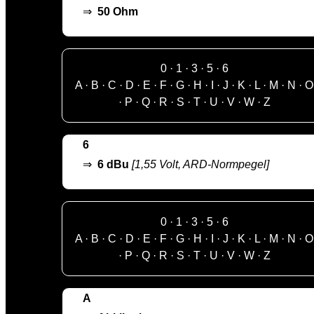
⇒
50 Ohm
0
·
1
·
3
·
5
·
6
A
·
B
·
C
·
D
·
E
·
F
·
G
·
H
·
I
·
J
·
K
·
L
·
M
·
N
·
O
·
P
·
Q
·
R
·
S
·
T
·
U
·
V
·
W
·
Z
6
⇒
6 dBu
[1,55 Volt, ARD-Normpegel]
0
·
1
·
3
·
5
·
6
A
·
B
·
C
·
D
·
E
·
F
·
G
·
H
·
I
·
J
·
K
·
L
·
M
·
N
·
O
·
P
·
Q
·
R
·
S
·
T
·
U
·
V
·
W
·
Z
A