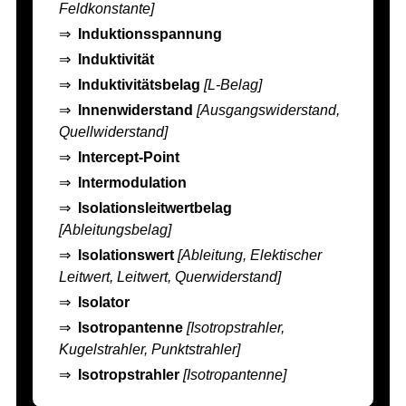
Feldkonstante]
⇒
Induktionsspannung
⇒
Induktivität
⇒
Induktivitätsbelag
[L-Belag]
⇒
Innenwiderstand
[Ausgangswiderstand,
Quellwiderstand]
⇒
Intercept-Point
⇒
Intermodulation
⇒
Isolationsleitwertbelag
[Ableitungsbelag]
⇒
Isolationswert
[Ableitung, Elektischer
Leitwert, Leitwert, Querwiderstand]
⇒
Isolator
⇒
Isotropantenne
[Isotropstrahler,
Kugelstrahler, Punktstrahler]
⇒
Isotropstrahler
[Isotropantenne]