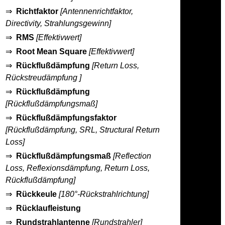
⇒
Richtfaktor
[Antennenrichtfaktor,
Directivity, Strahlungsgewinn]
⇒
RMS
[Effektivwert]
⇒
Root Mean Square
[Effektivwert]
⇒
Rückflußdämpfung
[Return Loss,
Rückstreudämpfung ]
⇒
Rückflußdämpfung
[Rückflußdämpfungsmaß]
⇒
Rückflußdämpfungsfaktor
[Rückflußdämpfung, SRL, Structural Return
Loss]
⇒
Rückflußdämpfungsmaß
[Reflection
Loss, Reflexionsdämpfung, Return Loss,
Rückflußdämpfung]
⇒
Rückkeule
[180°-Rückstrahlrichtung]
⇒
Rücklaufleistung
⇒
Rundstrahlantenne
[Rundstrahler]