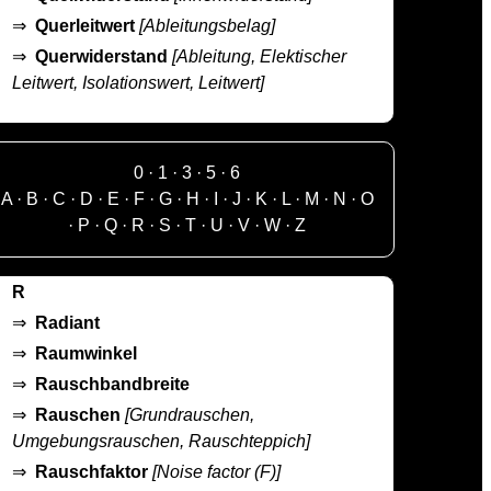
⇒
Querleitwert
[Ableitungsbelag]
⇒
Querwiderstand
[Ableitung, Elektischer
Leitwert, Isolationswert, Leitwert]
0
·
1
·
3
·
5
·
6
A
·
B
·
C
·
D
·
E
·
F
·
G
·
H
·
I
·
J
·
K
·
L
·
M
·
N
·
O
·
P
·
Q
·
R
·
S
·
T
·
U
·
V
·
W
·
Z
R
⇒
Radiant
⇒
Raumwinkel
⇒
Rauschbandbreite
⇒
Rauschen
[Grundrauschen,
Umgebungsrauschen, Rauschteppich]
⇒
Rauschfaktor
[Noise factor (F)]