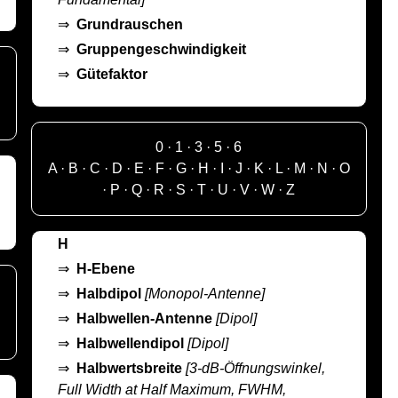
⇒
Grundrauschen
⇒
Gruppengeschwindigkeit
⇒
Gütefaktor
0
·
1
·
3
·
5
·
6
A
·
B
·
C
·
D
·
E
·
F
·
G
·
H
·
I
·
J
·
K
·
L
·
M
·
N
·
O
·
P
·
Q
·
R
·
S
·
T
·
U
·
V
·
W
·
Z
H
⇒
H-Ebene
⇒
Halbdipol
[Monopol-Antenne]
⇒
Halbwellen-Antenne
[Dipol]
⇒
Halbwellendipol
[Dipol]
⇒
Halbwertsbreite
[3-dB-Öffnungswinkel,
Full Width at Half Maximum, FWHM,