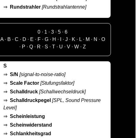
⇒
Rundstrahler
[Rundstrahlantenne]
0
·
1
·
3
·
5
·
6
A
·
B
·
C
·
D
·
E
·
F
·
G
·
H
·
I
·
J
·
K
·
L
·
M
·
N
·
O
·
P
·
Q
·
R
·
S
·
T
·
U
·
V
·
W
·
Z
S
⇒
S/N
[signal-to-noise-ratio]
⇒
Scale Factor
[Stufungsfaktor]
⇒
Schalldruck
[Schallwechseldruck]
⇒
Schalldruckpegel
[SPL, Sound Pressure
Level]
⇒
Scheinleistung
⇒
Scheinwiderstand
⇒
Schlankheitsgrad