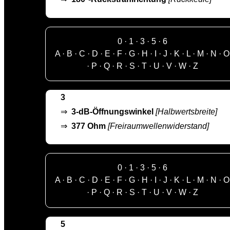
0
·
1
·
3
·
5
·
6
A
·
B
·
C
·
D
·
E
·
F
·
G
·
H
·
I
·
J
·
K
·
L
·
M
·
N
·
O
·
P
·
Q
·
R
·
S
·
T
·
U
·
V
·
W
·
Z
3
⇒
3-dB-Öffnungswinkel
[Halbwertsbreite]
⇒
377 Ohm
[Freiraumwellenwiderstand]
0
·
1
·
3
·
5
·
6
A
·
B
·
C
·
D
·
E
·
F
·
G
·
H
·
I
·
J
·
K
·
L
·
M
·
N
·
O
·
P
·
Q
·
R
·
S
·
T
·
U
·
V
·
W
·
Z
5