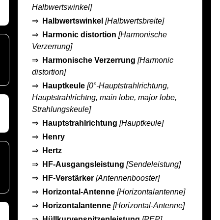
Halbwertswinkel]
⇒
Halbwertswinkel
[Halbwertsbreite]
⇒
Harmonic distortion
[Harmonische
Verzerrung]
⇒
Harmonische Verzerrung
[Harmonic
distortion]
⇒
Hauptkeule
[0°-Hauptstrahlrichtung,
Hauptstrahlrichtng, main lobe, major lobe,
Strahlungskeule]
⇒
Hauptstrahlrichtung
[Hauptkeule]
⇒
Henry
⇒
Hertz
⇒
HF-Ausgangsleistung
[Sendeleistung]
⇒
HF-Verstärker
[Antennenbooster]
⇒
Horizontal-Antenne
[Horizontalantenne]
⇒
Horizontalantenne
[Horizontal-Antenne]
⇒
Hüllkurvenspitzenleistung
[PEP]