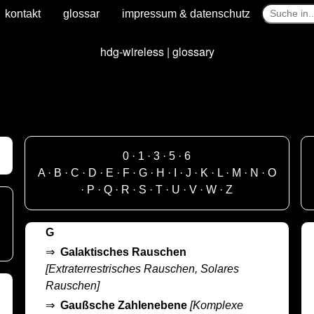
kontakt
glossar
impressum & datenschutz
hdg-wireless | glossary
0
·
1
·
3
·
5
·
6
A
·
B
·
C
·
D
·
E
·
F
·
G
·
H
·
I
·
J
·
K
·
L
·
M
·
N
·
O
·
P
·
Q
·
R
·
S
·
T
·
U
·
V
·
W
·
Z
G
⇒
Galaktisches Rauschen
[Extraterrestrisches Rauschen, Solares
Rauschen]
⇒
Gaußsche Zahlenebene
[Komplexe